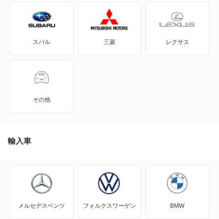
GTO
スバル
三菱
レクサス
RVR
アイ
アイ ミーブ
その他
アウトランダー
アウトランダーPHEV
輸入車
アスパイア
エアトレック
メルセデスベンツ
フォルクスワーゲン
BMW
エクリプス