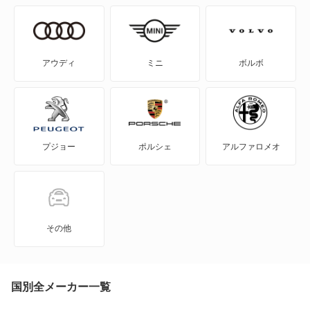
エクリプス クロス
エクリプス クロス PHEV
アウディ
ミニ
ボルボ
エクリプス スパイダー
エテルナ
プジョー
ポルシェ
アルファロメオ
エテルナサヴァ
エメロード
カリスマ
その他
キャンター
キャンター ハイブリッド
国別全メーカー一覧