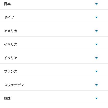
キャンターガッツ
日本
トヨタ
キャンターガッツダンプ
ドイツ
日産
キャンターダンプ
AMG
アメリカ
ホンダ
ギャラン
BMW
キャデラック
イギリス
三菱
ギャラン シグマ
BMWアルピナ
クライスラー
TVR
イタリア
マツダ
ギャラン フォルティス
スマート
サターン
アストンマーティン
アルファロメオ
フランス
いすゞ
ギャラン フォルティス スポーツバック
アウディ
シボレー
ジャガー
アウトビアンキ
シトロエン
スバル
ギャランスポーツ
スウェーデン
オペル
ビュイック
ダイムラー
フィアット
プジョー
スズキ
サーブ
グランディス
フォルクスワーゲン
韓国
フォード
ベントレー
フェラーリ
ルノー
ダイハツ
ボルボ
コルト