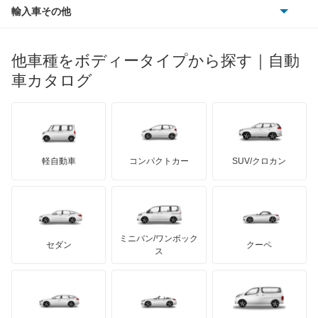
ポルシェ
ヒョンデ
ポンティアック
輸入車その他
ランドローバー
マセラティ
ブガッティ
光岡自動車
コルトプラス
メルセデス・ベンツ
デーウ
もっと見る
マーキュリー
BYD
ロータス
ランチア
他車種をボディータイプから探す｜自動
日産ディーゼル
もっと見る
シグマ
マイバッハ
キア
リンカーン
プロトン
車カタログ
ローバー
ランボルギーニ
日野自動車
シャリオ
ブラバス
サンヨン
デロリアン
TD
ロールスロイス
デトマソ
三菱ふそう
シャリオグランディス
ミニ
ADモータース
サリーン
ドンカーブート
ジネッタ
アバルト
軽自動車
コンパクトカー
SUV/クロカン
UDトラックス
ジープ
アルテガ
プリムス
バーキン
もっと見る
ケータハム
イノチェンティ
レクサス
スタリオン
テスラ
セアト
もっと見る
カーボディーズ
もっと見る
アキュラ
ストラーダ
ミニバン/ワンボック
ジープ
KTM
セダン
クーペ
モーガン
ス
タウンボックス
もっと見る
ダッジ
アルテガ
バンデンプラス
タウンボックスワイド
GMC