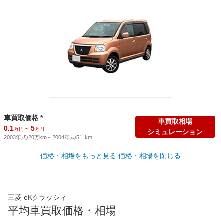
車買取価格 *
車買取相場
0.1
～
5
万円
万円
シミュレーション
2003年式/20万km
～
2004年式/5千km
価格・相場をもっと見る
価格・相場を閉じる
新車カタログ価格
他車種を
113.8
～
128.4
カタログから検索
万円
万円
全国平均の車検価格 *
楽天Car車検で
三菱 eKクラッシィ
45,550
店舗を検索
円
平均車買取価格・相場
*当該価格は車種別の価格となります。