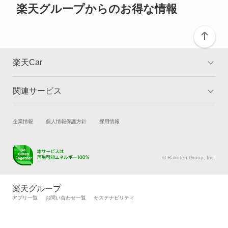
デリカ D:5
楽天グループからのお得な情報
デリカ ミニ
デリカカーゴ
楽天Car
デリカスペースギア
関連サービス
TOP
よくある質問
デリカトラック
キャンペーン一覧
試乗・商談
新車購入
企業情報
個人情報保護方針
採用情報
デリカバン
楽天Car車買取
車検予約
デリカワゴン
キズ修理予約
洗車・コーティング予約
© Rakuten Group, Inc.
メンテナンス管理
タイヤ・パーツ購入
トッポ
タイヤ交換サービス
楽天Car マガジン
楽天グループ
自動車カタログ
自動車保険
アプリ一覧
お問い合わせ一覧
サステナビリティ
トッポBJ
楽天マイカー割
トッポBJバン