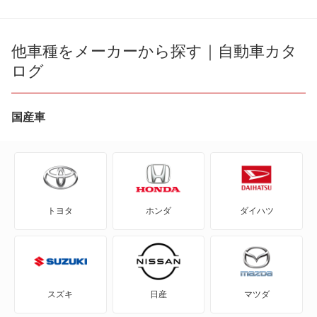
eKアクティブ
eKカスタム
他車種をメーカーから探す｜自動車カタ
ログ
eKクロス
eKクロス EV
国産車
eKクロス スペース
eKスペース
トヨタ
ホンダ
ダイハツ
eKスペース カスタム
eKスポーツ
eKワゴン
スズキ
日産
マツダ
FTO