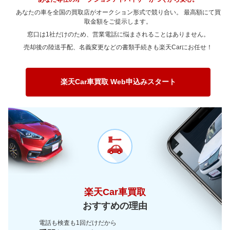
～ 90,000km
4.5万
2.1万
～ 80,000km
4.4万
0.5万
あなたの車を全国の買取店がオークション形式で競り合い。 最高額にて買
～ 100,000km
取金額をご提示します。
3.6万
1.7万
～ 90,000km
4.4万
0.5万
窓口は1社だけのため、営業電話に悩まされることはありません。
～ 120,000km
3.6万
1.7万
～ 100,000km
3.5万
0.4万
売却後の陸送手配、名義変更などの書類手続きも楽天Carにお任せ！
～ 150,000km
2.9万
1.3万
～ 120,000km
3.5万
0.4万
～ 180,000km
2.2万
1万
～ 150,000km
2.8万
0.3万
楽天Car車買取 Web申込みスタート
～ 200,000km
1.6万
0.7万
～ 180,000km
2.2万
0.2万
～ 200,000km
1.6万
0.1万
楽天Car車買取
おすすめの理由
電話も検査も1回だけだから