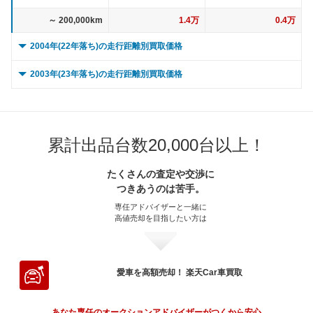
～ 200,000km
1.4万
0.4万
2004年(22年落ち)の走行距離別買取価格
0 ～ 5,000km
5万
2.3万
2003年(23年落ち)の走行距離別買取価格
～ 10,000km
5万
2.3万
0 ～ 5,000km
4.9万
0.5万
～ 15,000km
5万
2.3万
～ 10,000km
4.9万
0.5万
累計出品台数20,000台以上！
～ 20,000km
5万
2.3万
～ 15,000km
4.9万
0.5万
～ 30,000km
5万
2.3万
たくさんの査定や交渉に
～ 20,000km
4.9万
0.5万
つきあうのは苦手。
～ 40,000km
4.8万
2.2万
～ 30,000km
4.9万
0.5万
専任アドバイザーと一緒に
高値売却を目指したい方は
～ 50,000km
4.8万
2.2万
～ 40,000km
4.7万
0.5万
～ 60,000km
4.8万
2.2万
～ 50,000km
4.7万
0.5万
～ 70,000km
4.5万
2.1万
～ 60,000km
4.7万
0.5万
愛車を高額売却！ 楽天Car車買取
～ 80,000km
4.5万
2.1万
～ 70,000km
4.4万
0.5万
あなた専任のオークションアドバイザーがつくから安心。