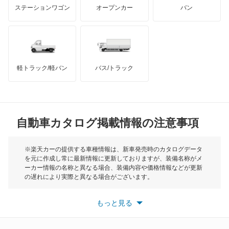
マクラーレン
もっと見る
ステーションワゴン
オープンカー
バン
チャレンジャー
ハマー
オースチン
ディアマンテ
インフィニティ
モーリス
ディアマンテワゴン
軽トラック/軽バン
バス/トラック
トライアンフ
もっと見る
ディオン
MG
ディグニティ
自動車カタログ掲載情報の注意事項
ミニ
デボネア
モーク
※楽天カーの提供する車種情報は、新車発売時のカタログデータ
を元に作成し常に最新情報に更新しておりますが、装備名称がメ
デボネアV
ーカー情報の名称と異なる場合、装備内容や価格情報などが更新
もっと見る
の遅れにより実際と異なる場合がございます。
デリカ D:2
※最新情報につきましては、各メーカーの情報をご確認くださ
い。
もっと見る
※また安全装備につきましては同名称の装備であっても動作範囲
デリカ D:3
や性能に違いがございますので、詳細情報は各メーカーの情報を
ご確認ください。