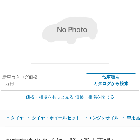
新車カタログ価格
他車種を
- 万円
カタログから検索
価格・相場をもっと見る
価格・相場を閉じる
車買取価格 *
クルマを高額売却
情報収集中
Web申込みスタート
全国平均の車検価格 *
楽天Car車検で
タイヤ
タイヤ・ホイールセット
エンジンオイル
車用品
- 円
店舗を検索
*当該価格は車種別の価格となります。