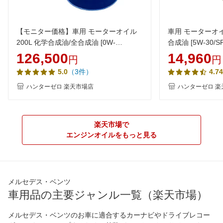
【モニター価格】車用 モーターオイル
車用 モーターオイ
200L 化学合成油/全合成油 [0W-
合成油 [5W-30/SP
20/SP/GF-6A] AQ3 100％化学合成油
動車用エンジンオイ
126,500
14,960
円
円
VHVI 自動車用エンジンオイル【法人限
ロ
（3件）
5.0
4.74
定】
ハンターゼロ 楽天市場店
ハンターゼロ 楽
楽天市場で
エンジンオイルをもっと見る
メルセデス・ベンツ
車用品の主要ジャンル一覧（楽天市場）
メルセデス・ベンツのお車に適合するカーナビやドライブレコー