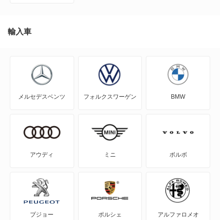
EQA
EQB
輸入車
EQC
EQE
メルセデスベンツ
フォルクスワーゲン
BMW
EQE SUV
EQS
EQS SUV
アウディ
ミニ
ボルボ
Eクラス
Eクラスオールテレイン
プジョー
ポルシェ
アルファロメオ
Eクラスワゴン