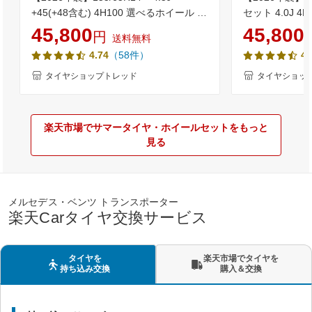
+45(+48含む) 4H100 選べるホイール 4
セット 4.0J 4
本セット送料無料 低燃費 ブリヂストン
145/80R12 80/
45,800
45,800
円
送料無料
NEWNO(ニューノ) 新品 サマータイヤN-
等) 新品4本セ
（58件）
4.74
4.
BOX タント ワゴンR ムーブ スペーシア
ヤ 軽バン 軽
等のドレスアップに軽自動車 14インチ
タイヤショップトレッド
タイヤショッ
155-65-14 155/65-14【取付対象】
楽天市場でサマータイヤ・ホイールセットをもっと
見る
メルセデス・ベンツ トランスポーター
楽天Carタイヤ交換サービス
タイヤを
楽天市場でタイヤを
持ち込み交換
購入＆交換