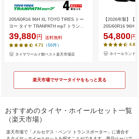
205/60R16 96H XL TOYO TIRES トー
【2026年製】【 Blu
ヨー タイヤ TRANPATH mp7 トランパ
205/60R16 96
ス MP7 夏 サマータイヤ 単品4本セット
限定クーポン!!】
39,880
54,800
円
円
送料無料
単品4本価格 《送料無料》【取付対象】
インチ サマータイ
4.85
（56件）
4.71
タイヤ YOKOHA
RV-03 205/60
ホイールランド 
タイヤワールド館ベスト楽天市場店
楽天市場でサマータイヤをもっと見る
おすすめのタイヤ・ホイールセット一覧
（楽天市場）
楽天市場で「メルセデス・ベンツ トランスポーター」に適合す
るタイヤ・ホイールセットを探すことができます。商品ページで