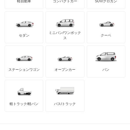
軽自動車
コンパクトカー
SUV/クロカン
UDトラックス
スプリンター
アルテガ
プリムス
バーキン
もっと見る
ケータハム
イノチェンティ
レクサス
バネオ
テスラ
セアト
もっと見る
カーボディーズ
もっと見る
アキュラ
ビアノ
ミニバン/ワンボック
ジープ
KTM
セダン
クーペ
モーガン
ス
ベンツ ウニモグ
もっと見る
ダッジ
アルテガ
バンデンプラス
ミディアムクラス
GMC
マクラーレン
もっと見る
ステーションワゴン
オープンカー
バン
ミディアムクラスワゴン
ハマー
オースチン
メルセデス マイバッハ EQS SUV
インフィニティ
モーリス
メルセデス マイバッハ GLSクラス
軽トラック/軽バン
バス/トラック
トライアンフ
もっと見る
メルセデス マイバッハ SLクラス
MG
メルセデス マイバッハ Sクラス