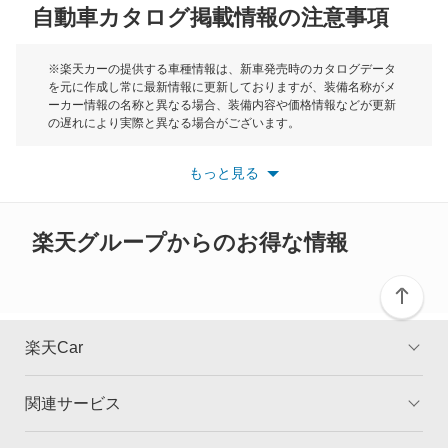
自動車カタログ掲載情報の注意事項
ミニ
レインボースター
モーク
※楽天カーの提供する車種情報は、新車発売時のカタログデータ
を元に作成し常に最新情報に更新しておりますが、装備名称がメ
もっと見る
ーカー情報の名称と異なる場合、装備内容や価格情報などが更新
もっと見る
の遅れにより実際と異なる場合がございます。
※最新情報につきましては、各メーカーの情報をご確認くださ
い。
もっと見る
※また安全装備につきましては同名称の装備であっても動作範囲
や性能に違いがございますので、詳細情報は各メーカーの情報を
ご確認ください。
楽天グループからのお得な情報
楽天Car
関連サービス
TOP
よくある質問
キャンペーン一覧