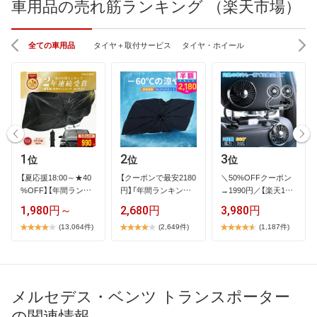
車用品の売れ筋ランキング （楽天市場）
全ての車用品
タイヤ＋取付サービス
タイヤ・ホイール
1
2
3
位
位
位
【​夏​応​援​1​8​:​0​0​～​★​4​0​
【​ク​ー​ポ​ン​で​最​安​2​1​8​0​
＼​5​0​%​O​F​F​ク​ー​ポ​ン​
%​O​F​F​】​【​年​間​ラ​ン​キ​
円​】​「​年​間​ラ​ン​キ​ン​…
→​1​9​9​0​円​／​【​楽​天​1​位​
…
】​2​…
1,980円～
2,680円
3,980円
(13,064件)
(2,649件)
(1,187件)
メルセデス・ベンツ トランスポーター
の関連情報