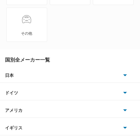
GLAクラス
GLBクラス
その他
GLCクラス
GLEクラス
国別全メーカー一覧
GLKクラス
日本
トヨタ
GLSクラス
ドイツ
日産
GLクラス
AMG
アメリカ
ホンダ
Gクラス
BMW
キャデラック
イギリス
三菱
Mクラス
BMWアルピナ
クライスラー