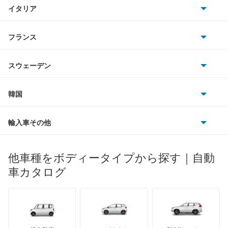
TVR
イタリア
マツダ
Rクラス
スマート
サターン
アストンマーティン
アルファロメオ
フランス
いすゞ
SLCクラス
アウディ
シボレー
ジャガー
アウトビアンキ
シトロエン
スバル
SLKクラス
スウェーデン
オペル
ビュイック
ダイムラー
フィアット
プジョー
スズキ
サーブ
SLR マクラーレン
フォルクスワーゲン
韓国
フォード
ベントレー
フェラーリ
ルノー
ダイハツ
ボルボ
SLクラス
ポルシェ
ヒョンデ
ポンティアック
輸入車その他
ランドローバー
マセラティ
ブガッティ
光岡自動車
Sクラス
メルセデス・ベンツ
デーウ
もっと見る
マーキュリー
BYD
ロータス
ランチア
他車種をボディータイプから探す｜自動
日産ディーゼル
もっと見る
Vクラス
マイバッハ
キア
リンカーン
プロトン
車カタログ
ローバー
ランボルギーニ
日野自動車
Xクラス
ブラバス
サンヨン
デロリアン
TD
ロールスロイス
デトマソ
三菱ふそう
ゲレンデヴァーゲン
ミニ
ADモータース
サリーン
ドンカーブート
ジネッタ
アバルト