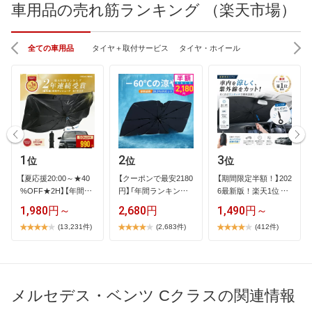
車用品の売れ筋ランキング （楽天市場）
全ての車用品
タイヤ＋取付サービス
タイヤ・ホイール
1
2
3
位
位
位
【​夏​応​援​2​0​:​0​0​～​★​4​0​
【​ク​ー​ポ​ン​で​最​安​2​1​8​0​
【​期​間​限​定​半​額​！​】​2​0​2​
%​O​F​F​★​2​H​】​【​年​間​ラ​
円​】​「​年​間​ラ​ン​キ​ン​…
6​最​新​版​！​楽​天​1​位​ ​…
…
1,980円～
2,680円
1,490円～
(13,231件)
(2,683件)
(412件)
メルセデス・ベンツ Cクラスの関連情報