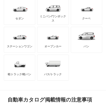
レクサス
バネオ
テスラ
セアト
もっと見る
カーボディーズ
もっと見る
アキュラ
ビアノ
ミニバン/ワンボック
ジープ
KTM
セダン
クーペ
モーガン
ス
ベンツ ウニモグ
もっと見る
ダッジ
アルテガ
バンデンプラス
ミディアムクラス
GMC
マクラーレン
もっと見る
ステーションワゴン
オープンカー
バン
ミディアムクラスワゴン
ハマー
オースチン
メルセデス マイバッハ EQS SUV
インフィニティ
モーリス
メルセデス マイバッハ GLSクラス
軽トラック/軽バン
バス/トラック
トライアンフ
もっと見る
メルセデス マイバッハ SLクラス
MG
メルセデス マイバッハ Sクラス
自動車カタログ掲載情報の注意事項
ミニ