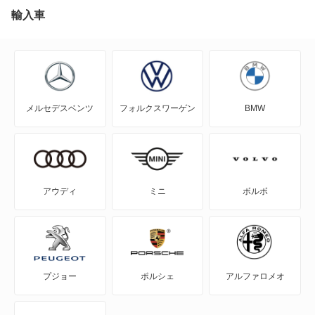
EQC
輸入車
EQE
EQE SUV
メルセデスベンツ
フォルクスワーゲン
BMW
EQS
EQS SUV
Eクラス
アウディ
ミニ
ボルボ
Eクラスオールテレイン
Eクラスワゴン
プジョー
ポルシェ
アルファロメオ
GLAクラス