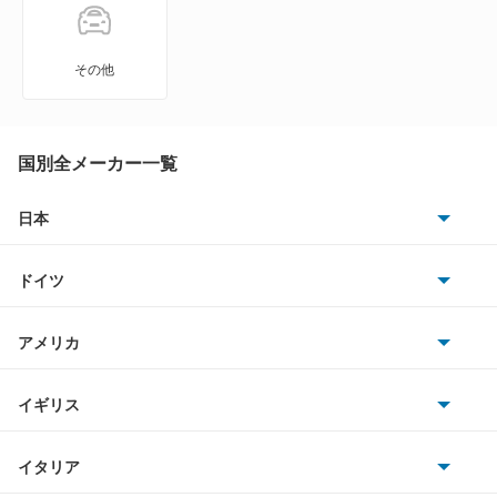
GLBクラス
GLCクラス
その他
GLEクラス
GLKクラス
国別全メーカー一覧
GLSクラス
日本
トヨタ
GLクラス
ドイツ
日産
Gクラス
AMG
アメリカ
ホンダ
Mクラス
BMW
キャデラック
イギリス
三菱
Rクラス
BMWアルピナ
クライスラー
TVR
イタリア
マツダ
SLCクラス
スマート
サターン