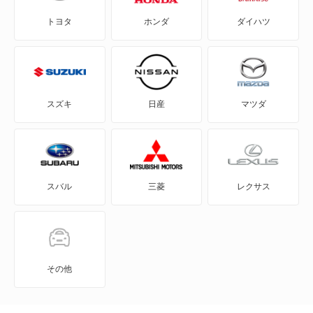
トヨタ
ホンダ
ダイハツ
CLEクラス
CLKクラス
CLSクラス
スズキ
日産
マツダ
CLSシューティングブレーク
CLクラス
スバル
三菱
レクサス
Cクラスオールテレイン
Cクラスワゴン
EQA
その他
EQB