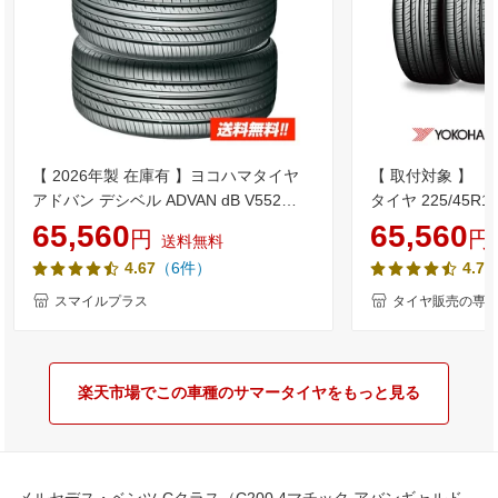
【 2026年製 在庫有 】ヨコハマタイヤ
【 取付対象 】 【
アドバン デシベル ADVAN dB V552
タイヤ 225/45R18
225/45R18 95W XL 新品サマータイヤ4
（ アドバン デシベ
65,560
65,560
円
円
送料無料
本セット
サマータイヤ 4本
（6件）
4.67
4.75
スマイルプラス
タイヤ販売の専門店 
楽天市場でこの車種のサマータイヤをもっと見る
メルセデス・ベンツ Cクラス（C200 4マチック アバンギャルド