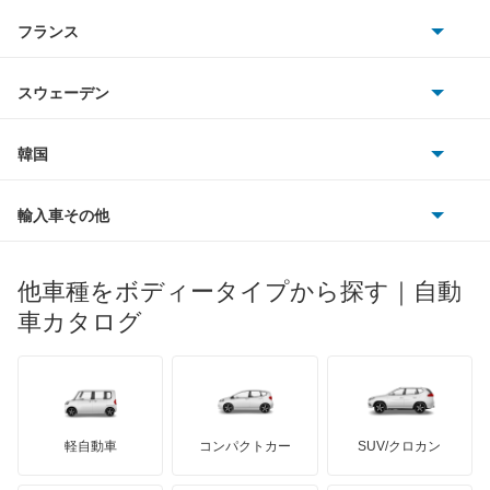
アストンマーティン
アルファロメオ
フランス
いすゞ
SLKクラス
アウディ
シボレー
ジャガー
アウトビアンキ
シトロエン
スバル
SLR マクラーレン
スウェーデン
オペル
ビュイック
ダイムラー
フィアット
プジョー
スズキ
サーブ
SLクラス
フォルクスワーゲン
韓国
フォード
ベントレー
フェラーリ
ルノー
ダイハツ
ボルボ
Sクラス
ポルシェ
ヒョンデ
ポンティアック
輸入車その他
ランドローバー
マセラティ
ブガッティ
光岡自動車
Vクラス
メルセデス・ベンツ
デーウ
もっと見る
マーキュリー
BYD
ロータス
ランチア
他車種をボディータイプから探す｜自動
日産ディーゼル
もっと見る
Xクラス
マイバッハ
キア
リンカーン
プロトン
車カタログ
ローバー
ランボルギーニ
日野自動車
ゲレンデヴァーゲン
ブラバス
サンヨン
デロリアン
TD
ロールスロイス
デトマソ
三菱ふそう
スプリンター
ミニ
ADモータース
サリーン
ドンカーブート
ジネッタ
アバルト
軽自動車
コンパクトカー
SUV/クロカン
UDトラックス
トランスポーター
アルテガ
プリムス
バーキン
もっと見る
ケータハム
イノチェンティ