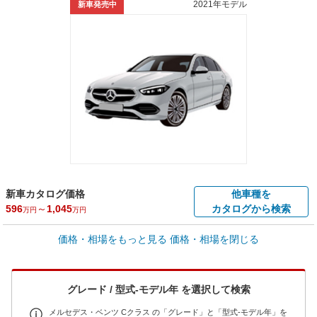
2021年モデル
新車発売中
新車カタログ価格
他車種を
596
～
1,045
カタログから検索
万円
万円
車買取価格 *
価格・相場をもっと見る
価格・相場を閉じる
車買取相場
1
～
498.8
万円
万円
シミュレーション
2005年式/20万km
～
2019年式/5千km
グレード / 型式-モデル年 を選択して検索
全国平均の車検価格 *
楽天Car車検で
73,850
店舗を検索
円
メルセデス・ベンツ Cクラス の「グレード」と「型式-モデル年」を