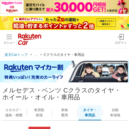
メニュー
ログイン
楽天Carトップ
...
Cクラスのタイヤ・車用品
メルセデス・ベンツ Cクラスのタイヤ・
ホイール・オイル・車用品
カタログ・
車買取
車検
タイヤ・
自動
価格・燃費
相場
費用
車用品
車保険