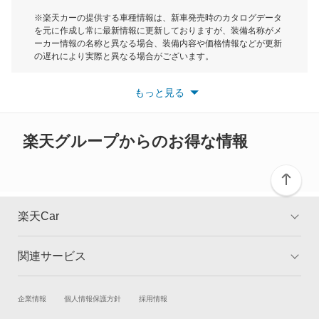
レインボースター
モーク
※楽天カーの提供する車種情報は、新車発売時のカタログデータ
を元に作成し常に最新情報に更新しておりますが、装備名称がメ
もっと見る
ーカー情報の名称と異なる場合、装備内容や価格情報などが更新
もっと見る
の遅れにより実際と異なる場合がございます。
※最新情報につきましては、各メーカーの情報をご確認くださ
い。
もっと見る
※また安全装備につきましては同名称の装備であっても動作範囲
や性能に違いがございますので、詳細情報は各メーカーの情報を
ご確認ください。
楽天グループからのお得な情報
楽天Car
関連サービス
TOP
よくある質問
キャンペーン一覧
試乗・商談
新車購入
企業情報
個人情報保護方針
採用情報