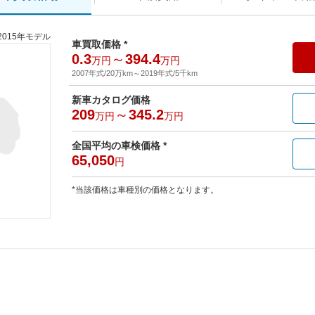
2015年モデル
車買取価格 *
0.3
～
394.4
万円
万円
2007年式/20万km
～
2019年式/5千km
新車カタログ価格
209
～
345.2
万円
万円
全国平均の車検価格 *
65,050
円
*当該価格は車種別の価格となります。