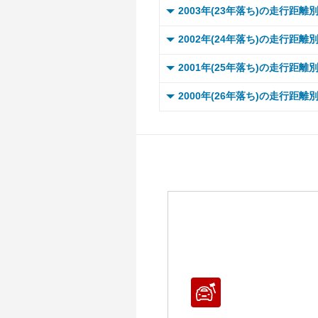
～ 1
～ 
～ 1
～ 
～ 1
～ 
0 ～
～ 
2003年(23年落ち)の走行距離
～ 
～ 
～ 
～ 
～ 2
～ 
～ 1
～ 
～ 1
～ 
～ 1
～ 
～ 1
～ 
0 ～
～ 
2002年(24年落ち)の走行距離
～ 
～ 
～ 
～ 
～ 2
～ 
～ 1
～ 
～ 1
～ 
～ 1
～ 
～ 1
～ 
0 ～
～ 
2001年(25年落ち)の走行距離
～ 
～ 
～ 
～ 
～ 2
～ 
～ 1
～ 
～ 1
～ 
～ 1
～ 
～ 1
～ 
0 ～
～ 
2000年(26年落ち)の走行距離
～ 
～ 
～ 
～ 
～ 2
～ 
～ 1
～ 
～ 1
～ 
～ 1
～ 
～ 1
～ 
0 ～
～ 
～ 
～ 
～ 
～ 
～ 2
～ 
～ 1
～ 
～ 1
～ 
～ 1
～ 
～ 1
～ 
～ 
～ 
～ 
～ 
～ 
～ 2
～ 
～ 1
～ 
～ 1
～ 
～ 1
～ 
～ 1
～ 
～ 
～ 
～ 
～ 
～ 2
～ 
～ 1
～ 
～ 1
～ 
～ 1
～ 1
～ 
～ 
～ 
～ 
～ 
～ 2
～ 
～ 1
～ 
～ 1
～ 1
～ 1
～ 
～ 
～ 
～ 
～ 
～ 2
～ 
～ 1
～ 1
～ 1
～ 1
～ 
～ 
～ 
～ 
～ 
～ 2
～ 1
～ 1
～ 1
～ 1
～ 
～ 
～ 
～ 
～ 2
～ 1
～ 1
～ 1