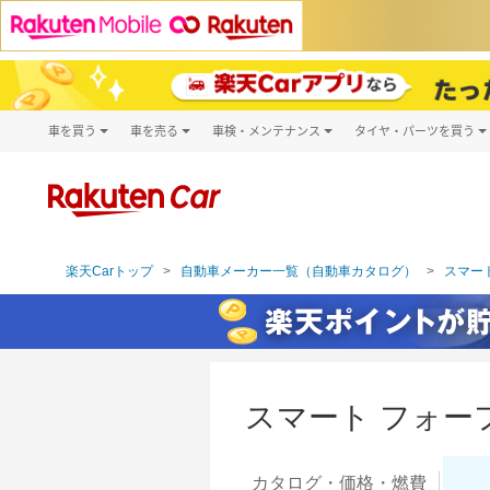
車を買う
車を売る
車検・メンテナンス
タイヤ・パーツを買う
試乗・商談
楽天Car車買取
車検予約
タイヤ・パー
キズ修理予約
新車
タイヤ交換サ
洗車・コーティング予約
メンテナンス管理
楽天Carトップ
自動車メーカー一覧（自動車カタログ）
スマート
スマート フォー
カタログ・
価格・燃費