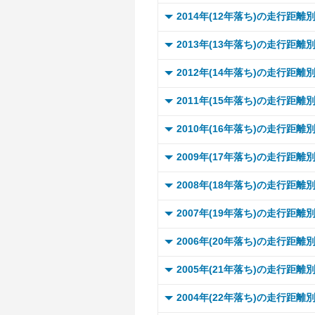
～ 
～ 
～ 
～ 
～ 
0 ～
2014年(12年落ち)の走行距離
～ 
～ 
～ 
～ 
～ 
～ 
～ 
～ 
0 ～
2013年(13年落ち)の走行距離
～ 
～ 
～ 
～ 
～ 
～ 
～ 
～ 
～ 
0 ～
～ 
2012年(14年落ち)の走行距離
～ 
～ 
～ 
～ 
～ 
～ 
～ 
～ 
～ 1
～ 
0 ～
～ 
2011年(15年落ち)の走行距離
～ 
～ 
～ 
～ 
～ 
～ 
～ 
～ 1
～ 
～ 1
～ 
0 ～
～ 
2010年(16年落ち)の走行距離
～ 
～ 
～ 
～ 
～ 
～ 
～ 1
～ 
～ 1
～ 
～ 1
～ 
0 ～
～ 
2009年(17年落ち)の走行距離
～ 
～ 
～ 
～ 
～ 
～ 1
～ 
～ 1
～ 
～ 1
～ 
～ 1
～ 
0 ～
～ 
2008年(18年落ち)の走行距離
～ 
～ 
～ 
～ 
～ 2
～ 
～ 1
～ 
～ 1
～ 
～ 1
～ 
～ 1
～ 
0 ～
～ 
2007年(19年落ち)の走行距離
～ 
～ 
～ 
～ 
～ 2
～ 
～ 1
～ 
～ 1
～ 
～ 1
～ 
～ 1
～ 
0 ～
～ 
2006年(20年落ち)の走行距離
～ 
～ 
～ 
～ 
～ 2
～ 
～ 1
～ 
～ 1
～ 
～ 1
～ 
～ 1
～ 
0 ～
～ 
2005年(21年落ち)の走行距離
～ 
～ 
～ 
～ 
～ 2
～ 
～ 1
～ 
～ 1
～ 
～ 1
～ 
～ 1
～ 
0 ～
～ 
2004年(22年落ち)の走行距離
～ 
～ 
～ 
～ 
～ 2
～ 
～ 1
～ 