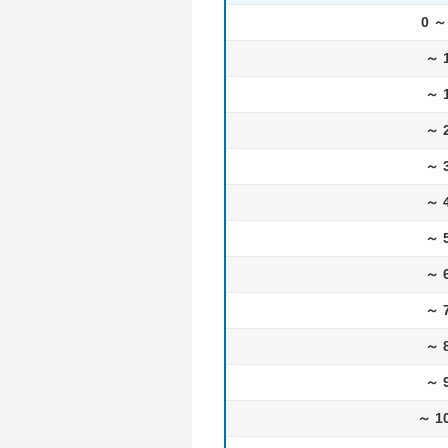
0 ～
～ 
～ 
～ 
～ 
～ 
～ 
～ 
～ 
～ 
～ 
～ 1