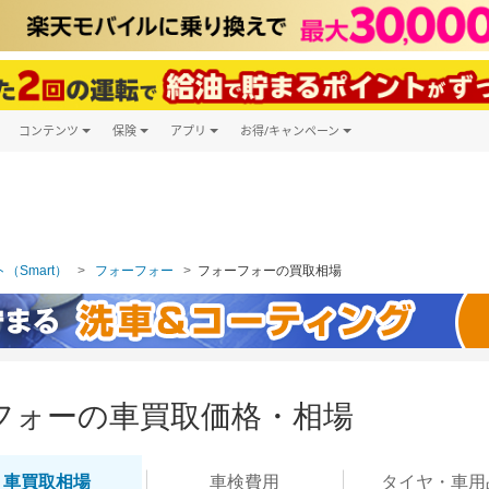
コンテンツ
保険
アプリ
お得/キャンペーン
楽天Carマガジン
キャンペーン一覧
ツ購入
自動車保険
楽天Carアプリ
自動車カタログ
ービス
楽天マイカー割
（Smart）
フォーフォー
フォーフォーの買取相場
フォーの車買取価格・相場
車買取
相場
車検
費用
タイヤ・
車用