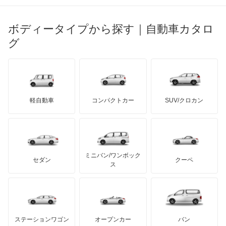
ブガッティ
光岡自動車
メルセデス・ベンツ
デーウ
もっと見る
マーキュリー
BYD
ロータス
ランチア
ボディータイプから探す｜自動車カタロ
日産ディーゼル
もっと見る
マイバッハ
キア
リンカーン
プロトン
グ
ローバー
ランボルギーニ
日野自動車
ブラバス
サンヨン
デロリアン
TD
ロールスロイス
デトマソ
三菱ふそう
ミニ
ADモータース
サリーン
ドンカーブート
ジネッタ
アバルト
軽自動車
コンパクトカー
SUV/クロカン
UDトラックス
アルテガ
プリムス
バーキン
もっと見る
ケータハム
イノチェンティ
レクサス
テスラ
セアト
もっと見る
カーボディーズ
もっと見る
アキュラ
ミニバン/ワンボック
ジープ
KTM
セダン
クーペ
モーガン
ス
もっと見る
ダッジ
アルテガ
バンデンプラス
GMC
マクラーレン
もっと見る
ステーションワゴン
オープンカー
バン