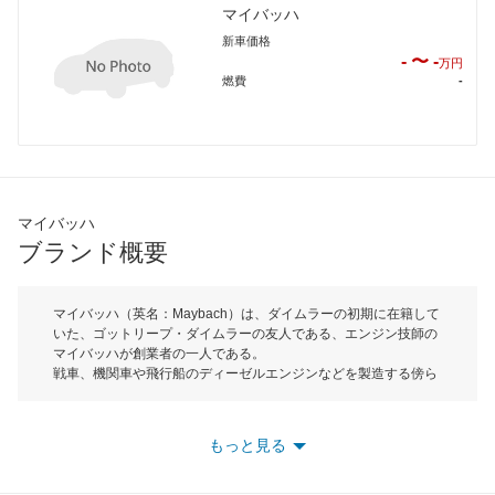
マイバッハ
新車価格
- 〜 -
万円
燃費
-
マイバッハ
ブランド概要
マイバッハ（英名：Maybach）は、ダイムラーの初期に在籍して
いた、ゴットリープ・ダイムラーの友人である、エンジン技師の
マイバッハが創業者の一人である。
戦車、機関車や飛行船のディーゼルエンジンなどを製造する傍ら
で、超高級車を製作したことが起源となる。
飛行船ツェッペリン号に搭載されたV12エンジンを製作したこと
は有名。
もっと見る
1952年に創業者の一人のカール・マイバッハが引退してからは、
ダイムラーの傘下に入る。
ダイムラーが2002年に復活させ、現代に復活したマイバッハもま