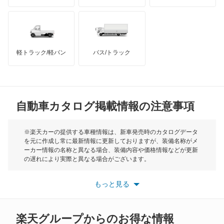
ハマー
オースチン
インフィニティ
モーリス
軽トラック/軽バン
バス/トラック
トライアンフ
もっと見る
MG
自動車カタログ掲載情報の注意事項
ミニ
モーク
※楽天カーの提供する車種情報は、新車発売時のカタログデータ
を元に作成し常に最新情報に更新しておりますが、装備名称がメ
ーカー情報の名称と異なる場合、装備内容や価格情報などが更新
もっと見る
の遅れにより実際と異なる場合がございます。
※最新情報につきましては、各メーカーの情報をご確認くださ
い。
もっと見る
※また安全装備につきましては同名称の装備であっても動作範囲
や性能に違いがございますので、詳細情報は各メーカーの情報を
ご確認ください。
楽天グループからのお得な情報