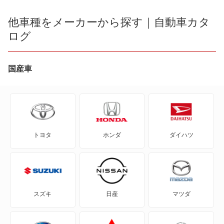
た、世界最高峰の超高級車として位置づけられており、メルセデ
スとはさらに一線を画する存在となっている。
他車種をメーカーから探す｜自動車カタ
アフターフォローもディーラーではなくインポーターであるメル
ログ
セデス・ベンツ日本が直接行なう。
現在もマイバッハは戦前同様の超高級車で、最高級のオーダーメ
イドの場合は1億円以上にもなるという。代表車種は、メルセデ
スマイバッハsクラス。
国産車
トヨタ
ホンダ
ダイハツ
スズキ
日産
マツダ