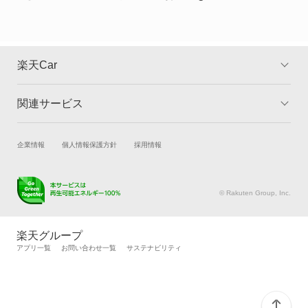
楽天Car
関連サービス
TOP
よくある質問
キャンペーン一覧
試乗・商談
新車購入
企業情報
個人情報保護方針
採用情報
楽天Car車買取
車検予約
キズ修理予約
洗車・コーティング予約
© Rakuten Group, Inc.
メンテナンス管理
タイヤ・パーツ購入
タイヤ交換サービス
楽天Car マガジン
楽天グループ
自動車カタログ
自動車保険
アプリ一覧
お問い合わせ一覧
サステナビリティ
楽天マイカー割