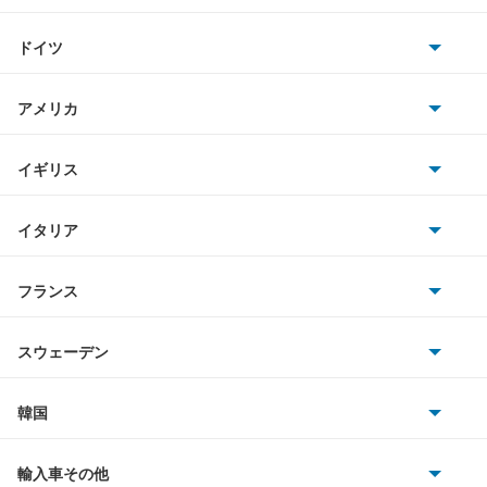
トヨタ
ドイツ
日産
AMG
アメリカ
ホンダ
BMW
キャデラック
イギリス
三菱
BMWアルピナ
クライスラー
TVR
イタリア
マツダ
スマート
サターン
アストンマーティン
アルファロメオ
フランス
いすゞ
アウディ
シボレー
ジャガー
アウトビアンキ
シトロエン
スバル
スウェーデン
オペル
ビュイック
ダイムラー
フィアット
プジョー
スズキ
サーブ
フォルクスワーゲン
韓国
フォード
ベントレー
フェラーリ
ルノー
ダイハツ
ボルボ
ポルシェ
ヒョンデ
ポンティアック
輸入車その他
ランドローバー
マセラティ