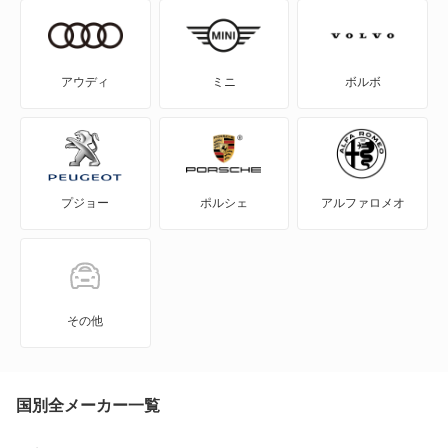
IS250C
IS300
アウディ
ミニ
ボルボ
IS300h
IS350
プジョー
ポルシェ
アルファロメオ
IS350C
IS500
LBX
その他
LC500
LC500h
国別全メーカー一覧