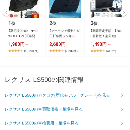
1
2
3
位
位
位
【​夏​応​援​2​0​:​0​0​～​★​4​0​
【​ク​ー​ポ​ン​で​最​安​2​1​8​0​
【​期​間​限​定​半​額​！​】​2​0​2​
%​O​F​F​★​2​H​】​【​年​間​ラ​
円​】​「​年​間​ラ​ン​キ​ン​…
6​最​新​版​！​楽​天​1​位​ ​…
…
1,980円～
2,680円
1,490円～
(13,231件)
(2,683件)
(412件)
レクサス LS500の関連情報
レクサス LS500のカタログ(歴代モデル・グレード)を見る
レクサス LS500の車買取価格・相場を見る
レクサス LS500の車検費用・相場を見る