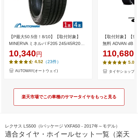
【P最大50.5倍！8/10】【取付対象】
【取付対象】【9
MINERVA ミネルバ F205 245/45R20
無料 ADVAN dB V5
(245/45/20 245-45-20 245/45-20) サマ
4本セット 新品夏
10,340
110,680
円
ータイヤ 夏タイヤ 単品 2本 4本 20イン
YOKOHAMA アドバ
（23件）
4.52
5.0
チ
AUTOWAY(オートウェイ)
タイヤショップZ
楽天市場でこの車種のサマータイヤをもっと見る
レクサス LS500（Iパッケージ VXFA50 - 2017年～モデル）
適合タイヤ・ホイールセット一覧（楽天