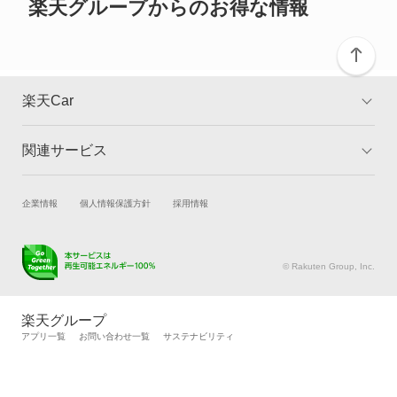
RX450h+
楽天グループからのお得な情報
RX450hL
RX500h
楽天Car
RZ300e
関連サービス
TOP
よくある質問
RZ350e
キャンペーン一覧
試乗・商談
新車購入
企業情報
個人情報保護方針
採用情報
RZ450e
楽天Car車買取
車検予約
RZ500e
キズ修理予約
洗車・コーティング予約
© Rakuten Group, Inc.
メンテナンス管理
タイヤ・パーツ購入
RZ550e
タイヤ交換サービス
楽天Car マガジン
楽天グループ
自動車カタログ
自動車保険
アプリ一覧
お問い合わせ一覧
サステナビリティ
RZ600e
楽天マイカー割
SC430