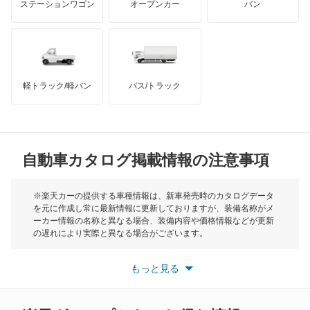
ステーションワゴン
オープンカー
バン
RC300
ハマー
オースチン
RC300h
インフィニティ
モーリス
RC350
軽トラック/軽バン
バス/トラック
トライアンフ
もっと見る
RX200t
MG
RX270
自動車カタログ掲載情報の注意事項
ミニ
RX300
モーク
※楽天カーの提供する車種情報は、新車発売時のカタログデータ
を元に作成し常に最新情報に更新しておりますが、装備名称がメ
RX350
ーカー情報の名称と異なる場合、装備内容や価格情報などが更新
もっと見る
の遅れにより実際と異なる場合がございます。
RX350h
※最新情報につきましては、各メーカーの情報をご確認くださ
い。
もっと見る
※また安全装備につきましては同名称の装備であっても動作範囲
RX450h
や性能に違いがございますので、詳細情報は各メーカーの情報を
ご確認ください。