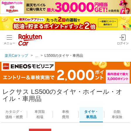
メニュー
ログイン
楽天Carトップ
...
LS500のタイヤ・車用品
レクサス LS500のタイヤ・ホイール・オ
イル・車用品
カタログ・
車買取
車検
タイヤ・
自動
価格・燃費
相場
費用
車用品
車保険