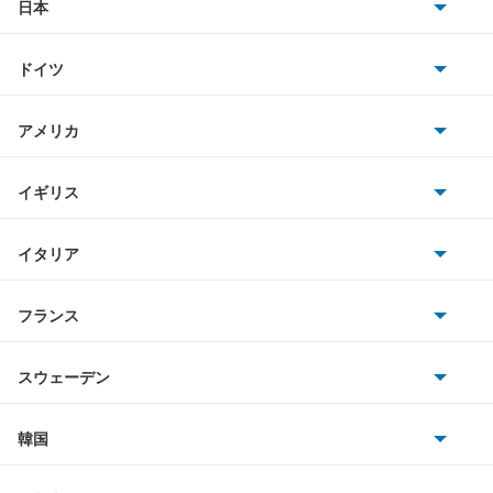
LFA
日本
トヨタ
LM500h
ドイツ
日産
LS460
AMG
アメリカ
ホンダ
LS460L
BMW
キャデラック
イギリス
三菱
LS500h
BMWアルピナ
クライスラー
TVR
イタリア
マツダ
LS600h
スマート
サターン
アストンマーティン
アルファロメオ
フランス
いすゞ
LS600hL
アウディ
シボレー
ジャガー
アウトビアンキ
シトロエン
スバル
LX570
スウェーデン
オペル
ビュイック
ダイムラー
フィアット
プジョー
スズキ
サーブ
LX600
フォルクスワーゲン
韓国
フォード
ベントレー
フェラーリ
ルノー
ダイハツ
ボルボ
LX700h
ポルシェ
ヒョンデ