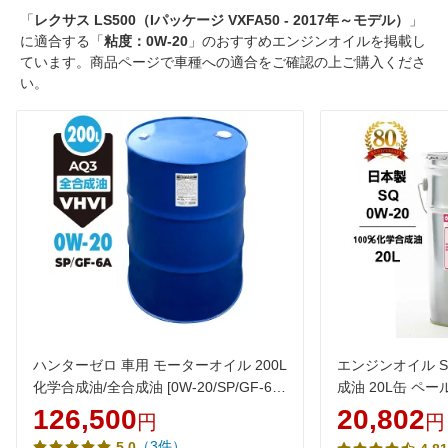
「
レクサス LS500（Iパッケージ VXFA50 - 2017年～モデル）
」
に適合する「
粘度：0W-20
」のおすすめエンジンオイルを掲載し
ています。商品ページで車種への適合をご確認の上ご購入くださ
い。
ハンターゼロ 車用 モーターオイル 200L
エンジンオイル SQ
化学合成油/全合成油 [0W-20/SP/GF-6A]
成油 20L缶 ペー
AQ3 100％化学合成油 VHVI 自動車用エ
イル 0W20 化学
126,500
20,802
円
円
ンジンオイル【法人限定】
安 激安 安い
（3件）
5.0