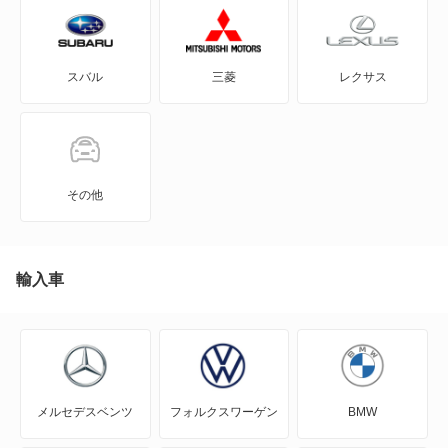
GS350
スバル
三菱
レクサス
GS430
GS450h
GS460
その他
GX550
HS250h
輸入車
IS F
IS200t
メルセデスベンツ
フォルクスワーゲン
BMW
IS250