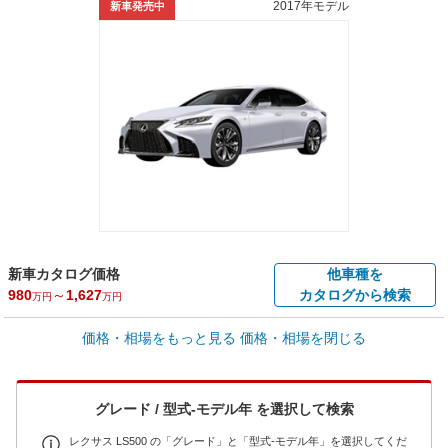
2017年モデル
新車発売中
新車カタログ価格
他車種を
980
～
1,627
カタログから検索
万円
万円
車買取価格 *
価格・相場をもっと見る
価格・相場を閉じる
車買取相場
33.7
～
1,039
万円
万円
シミュレーション
2017年式/20万km
～
2024年式/5千km
グレード / 型式-モデル年 を選択して検索
全国平均の車検価格 *
- 円
レクサス LS500 の「グレード」と「型式-モデル年」を選択してくだ