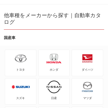
CT200h
ES300h
他車種をメーカーから探す｜自動車カタ
ログ
ES350e
ES350h
国産車
ES500e
GS F
トヨタ
ホンダ
ダイハツ
GS200t
GS250
GS300
スズキ
日産
マツダ
GS300h