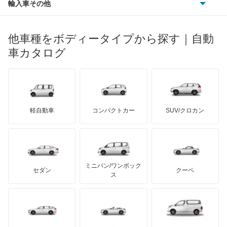
ポンティアック
輸入車その他
ランドローバー
マセラティ
ブガッティ
光岡自動車
NX200t
メルセデス・ベンツ
デーウ
もっと見る
マーキュリー
BYD
ロータス
ランチア
他車種をボディータイプから探す｜自動
日産ディーゼル
もっと見る
NX250
マイバッハ
キア
リンカーン
プロトン
車カタログ
ローバー
ランボルギーニ
日野自動車
NX300
ブラバス
サンヨン
デロリアン
TD
ロールスロイス
デトマソ
三菱ふそう
NX300h
ミニ
ADモータース
サリーン
ドンカーブート
ジネッタ
アバルト
軽自動車
コンパクトカー
SUV/クロカン
UDトラックス
NX350
アルテガ
プリムス
バーキン
もっと見る
ケータハム
イノチェンティ
レクサス
NX350h
テスラ
セアト
もっと見る
カーボディーズ
もっと見る
アキュラ
NX450h+
ミニバン/ワンボック
ジープ
KTM
セダン
クーペ
モーガン
ス
RC F
もっと見る
ダッジ
アルテガ
バンデンプラス
RC200t
GMC
マクラーレン
もっと見る