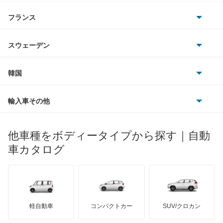
サターン
アストンマーティン
アルファロメオ
フランス
いすゞ
アウディ
シボレー
ジャガー
アウトビアンキ
シトロエン
スバル
スウェーデン
オペル
ビュイック
ダイムラー
フィアット
プジョー
スズキ
サーブ
フォルクスワーゲン
韓国
フォード
ベントレー
フェラーリ
ルノー
ダイハツ
ボルボ
ポルシェ
ヒョンデ
ポンティアック
輸入車その他
ランドローバー
マセラティ
ブガッティ
光岡自動車
メルセデス・ベンツ
デーウ
もっと見る
マーキュリー
BYD
ロータス
ランチア
他車種をボディータイプから探す｜自動
日産ディーゼル
もっと見る
マイバッハ
キア
リンカーン
プロトン
車カタログ
ローバー
ランボルギーニ
日野自動車
ブラバス
サンヨン
デロリアン
TD
ロールスロイス
デトマソ
三菱ふそう
ミニ
ADモータース
サリーン
ドンカーブート
ジネッタ
アバルト
軽自動車
コンパクトカー
SUV/クロカン
UDトラックス
アルテガ
プリムス
バーキン
もっと見る
ケータハム