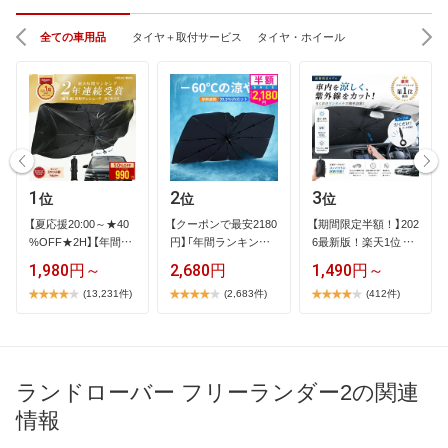
全ての車用品
タイヤ＋取付サービス
タイヤ・ホイール
1
2
3
位
位
位
【​夏​応​援​2​0​:​0​0​～​★​4​0​
【​ク​ー​ポ​ン​で​最​安​2​1​8​0​
【​期​間​限​定​半​額​！​】​2​0​2​
%​O​F​F​★​2​H​】​【​年​間​ラ​
円​】​「​年​間​ラ​ン​キ​ン​…
6​最​新​版​！​楽​天​1​位​ ​…
…
1,980円～
2,680円
1,490円～
(13,231件)
(2,683件)
(412件)
ランドローバー フリーランダー2の関連
情報