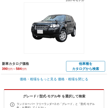
2007年モデル
新車カタログ価格
他車種を
390
～
584
カタログから検索
万円
万円
車買取価格 *
価格・相場をもっと見る
価格・相場を閉じる
車買取相場
1.7
～
93.3
万円
万円
シミュレーション
2008年式/20万km
～
2015年式/5千km
グレード / 型式-モデル年 を選択して検索
全国平均の車検価格 *
楽天Car車検で
73,850
店舗を検索
円
ランドローバー フリーランダー2 の「グレード」と「型式-モデル
年」を選択してください。