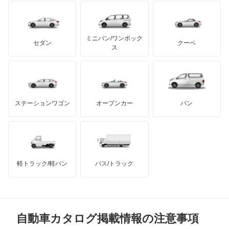
イノチェンティ
レクサス
テスラ
セアト
もっと見る
カーボディーズ
もっと見る
アキュラ
ミニバン/ワンボック
ジープ
KTM
セダン
クーペ
モーガン
ス
もっと見る
ダッジ
アルテガ
バンデンプラス
GMC
マクラーレン
もっと見る
ステーションワゴン
オープンカー
バン
ハマー
オースチン
インフィニティ
モーリス
軽トラック/軽バン
バス/トラック
トライアンフ
もっと見る
MG
自動車カタログ掲載情報の注意事項
ミニ