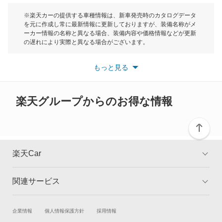
モーク
※楽天カーの提供する車種情報は、新車発売時のカタログデータ
を元に作成し常に最新情報に更新しておりますが、装備名称がメ
ーカー情報の名称と異なる場合、装備内容や価格情報などが更新
もっと見る
の遅れにより実際と異なる場合がございます。
※最新情報につきましては、各メーカーの情報をご確認くださ
い。
もっと見る
※また安全装備につきましては同名称の装備であっても動作範囲
や性能に違いがございますので、詳細情報は各メーカーの情報を
ご確認ください。
楽天グループからのお得な情報
楽天Car
関連サービス
TOP
よくある質問
キャンペーン一覧
試乗・商談
新車購入
企業情報
個人情報保護方針
採用情報