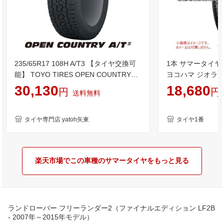
235/65R17 108H A/T3 【タイヤ交換可
1本 サマータイヤ 23
能】 TOYO TIRES OPEN COUNTRY
ヨコハマ ジオランダ
A/T III 【235/65-17】 トーヨー タイヤ
YOKOHAMA GEO
30,130
18,680
円
円
送料無料
オープンカントリー エーティースリー
AT3 新品 サマータイヤ 17インチ
タイヤ専門店 yatoh矢東
タイヤ1番
楽天市場でこの車種のサマータイヤをもっと見る
ランドローバー フリーランダー2（ファイナルエディション LF2B
- 2007年～2015年モデル）