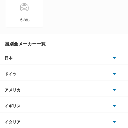
その他
国別全メーカー一覧
日本
トヨタ
ドイツ
日産
AMG
アメリカ
ホンダ
BMW
キャデラック
イギリス
三菱
BMWアルピナ
クライスラー
TVR
イタリア
マツダ
スマート