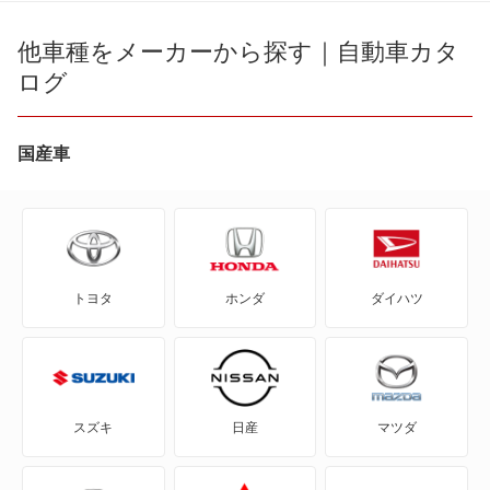
CR-V e:FCEV
他車種をメーカーから探す｜自動車カタ
ログ
CR-V ハイブリッド
CR-X
国産車
CR-Xデルソル
CR-Z
トヨタ
ホンダ
ダイハツ
Honda e
HR-V
MDX
スズキ
日産
マツダ
N BOX