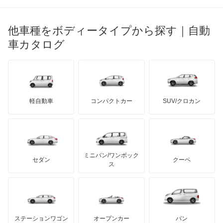
マセラティ
ブガッティ
光岡自動車
アヴァンシア
メルセデス・ベンツ
デーウ
もっと見る
マーキュリー
BYD
ロータス
ランチア
他車種をボディータイプから探す｜自動
日産ディーゼル
もっと見る
インサイト
マイバッハ
キア
リンカーン
プロトン
車カタログ
ローバー
ランボルギーニ
日野自動車
インサイト エクスクルーシブ
ブラバス
サンヨン
デロリアン
TD
ロールスロイス
デトマソ
三菱ふそう
インスパイア
ミニ
ADモータース
サリーン
ドンカーブート
ジネッタ
アバルト
軽自動車
コンパクトカー
SUV/クロカン
UDトラックス
インテグラ
アルテガ
プリムス
バーキン
もっと見る
ケータハム
イノチェンティ
レクサス
インテグラSJ
テスラ
セアト
もっと見る
カーボディーズ
もっと見る
アキュラ
エアウェイブ
ミニバン/ワンボック
ジープ
KTM
セダン
クーペ
モーガン
ス
エディックス
もっと見る
ダッジ
アルテガ
バンデンプラス
エリシオン
GMC
マクラーレン
もっと見る
ステーションワゴン
オープンカー
バン