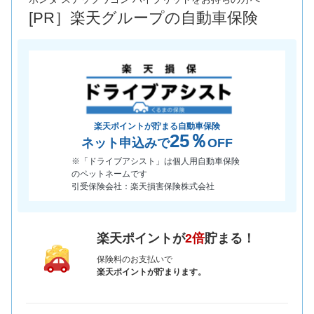
[PR］楽天グループの自動車保険
*当該価格は車種別の価格となります。
楽天ポイントが貯まる自動車保険
25％
ネット申込みで
OFF
※「ドライブアシスト」は個人用自動車保険
のペットネームです
引受保険会社：楽天損害保険株式会社
楽天ポイントが
2倍
貯まる！
保険料のお支払いで
楽天ポイントが貯まります。