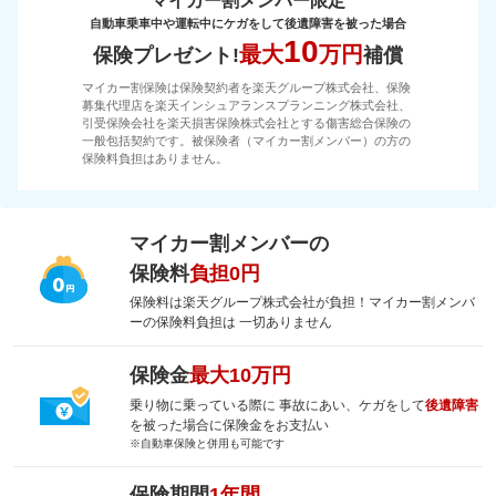
マイカー割メンバー限定
自動車乗車中や運転中にケガをして後遺障害を被った場合
10
最大
万円
保険プレゼント!
補償
マイカー割保険は保険契約者を楽天グループ株式会社、保険
募集代理店を楽天インシュアランスプランニング株式会社、
引受保険会社を楽天損害保険株式会社とする傷害総合保険の
一般包括契約です。被保険者（マイカー割メンバー）の方の
保険料負担はありません。
マイカー割メンバーの
保険料
負担0円
保険料は楽天グループ株式会社が負担！マイカー割メンバ
ーの保険料負担は 一切ありません
保険金
最大10万円
乗り物に乗っている際に 事故にあい、ケガをして
後遺障害
を被った場合に保険金をお支払い
※自動車保険と併用も可能です
保険期間
1年間