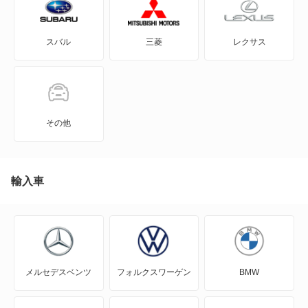
N BOX スラッシュ
スバル
三菱
レクサス
N BOX+
N-ONE
N-ONE e:
その他
N-VAN
N-VAN e:
輸入車
N-WGN
N360
メルセデスベンツ
フォルクスワーゲン
BMW
NSX