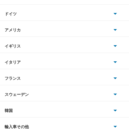
トヨタ
アクティバン
ドイツ
日産
アコード
AMG
アメリカ
ホンダ
アコード ハイブリッド
BMW
キャデラック
イギリス
三菱
アコード プラグイン ハイブリッド
BMWアルピナ
クライスラー
TVR
イタリア
マツダ
アコードクーペ
スマート
サターン
アストンマーティン
アルファロメオ
フランス
いすゞ
アコードツアラー
アウディ
シボレー
ジャガー
アウトビアンキ
シトロエン
スバル
アコードワゴン
スウェーデン
オペル
ビュイック
ダイムラー
フィアット
プジョー
スズキ
サーブ
アスコット
フォルクスワーゲン
韓国
フォード
ベントレー
フェラーリ
ルノー
ダイハツ
ボルボ
アスコットイノーバ
ポルシェ
ヒョンデ
ポンティアック
輸入車その他
ランドローバー