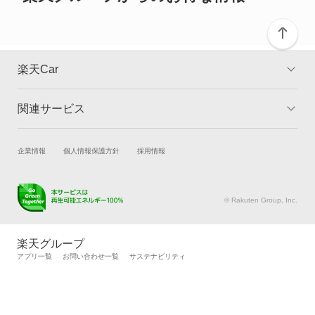
グレイス
グレイス ハイブリッド
楽天Car
コンチェルト
関連サービス
TOP
よくある質問
ザッツ
キャンペーン一覧
試乗・商談
新車購入
企業情報
個人情報保護方針
採用情報
シティ
楽天Car車買取
車検予約
シビック
キズ修理予約
洗車・コーティング予約
© Rakuten Group, Inc.
メンテナンス管理
タイヤ・パーツ購入
シビック ハイブリッド
タイヤ交換サービス
楽天Car マガジン
楽天グループ
自動車カタログ
自動車保険
アプリ一覧
お問い合わせ一覧
サステナビリティ
シビックシャトル
楽天マイカー割
シビックフェリオ