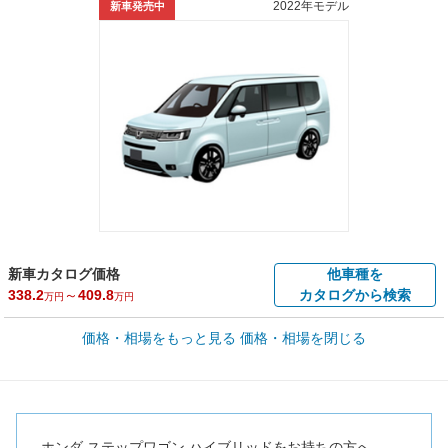
2022年モデル
新車発売中
新車カタログ価格
他車種を
338.2
～
409.8
カタログから検索
万円
万円
車買取価格 *
価格・相場をもっと見る
価格・相場を閉じる
車買取相場
26.9
～
294.9
万円
万円
シミュレーション
2023年式/20万km
～
2021年式/5千km
全国平均の車検価格 *
楽天Car車検で
73,850
店舗を検索
円
ホンダ ステップワゴン ハイブリッドをお持ちの方へ