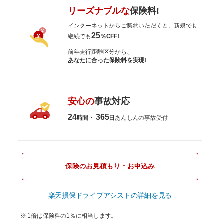
リーズナブルな
保険料!
インターネットからご契約いただくと、新規でも
25
継続でも
％OFF!
前年走行距離区分から、
あなたに合った保険料を実現!
安心の
事故対応
24
365
時間・
日
あんしんの事故受付
保険のお見積もり・お申込み
楽天損保ドライブアシストの詳細を見る
※ 1倍は保険料の1％に相当します。