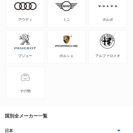
NSX ハイブリッド
S-MX
アウディ
ミニ
ボルボ
S2000
S660
プジョー
ポルシェ
アルファロメオ
Super-ONE
WR-V
Z
その他
ZR-V
ZR-V ハイブリッド
国別全メーカー一覧
アクティトラック
日本