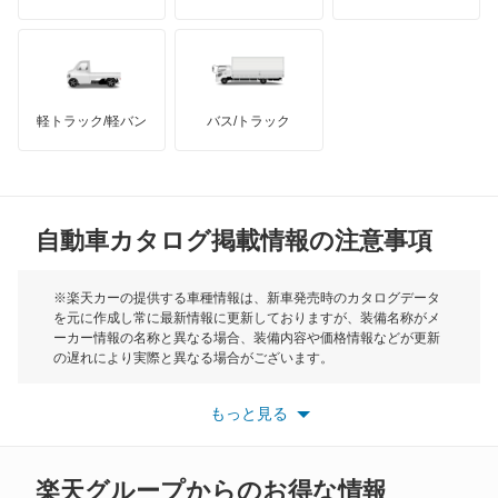
エリシオン プレステージ
ハマー
オースチン
エレメント
インフィニティ
モーリス
オデッセイ
軽トラック/軽バン
バス/トラック
トライアンフ
もっと見る
オデッセイ ハイブリッド
MG
オルティア
自動車カタログ掲載情報の注意事項
ミニ
キャパ
モーク
※楽天カーの提供する車種情報は、新車発売時のカタログデータ
を元に作成し常に最新情報に更新しておりますが、装備名称がメ
クイントインテグラ
ーカー情報の名称と異なる場合、装備内容や価格情報などが更新
もっと見る
の遅れにより実際と異なる場合がございます。
クラリティ PHEV
※最新情報につきましては、各メーカーの情報をご確認くださ
い。
もっと見る
※また安全装備につきましては同名称の装備であっても動作範囲
クラリティ フューエル セル
や性能に違いがございますので、詳細情報は各メーカーの情報を
ご確認ください。
クロスロード
楽天グループからのお得な情報