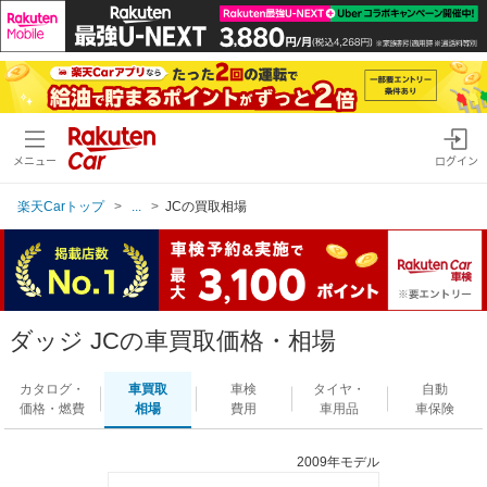
メニュー
ログイン
楽天Carトップ
...
JCの買取相場
ダッジ JCの車買取価格・相場
カタログ・
車買取
車検
タイヤ・
自動
価格・燃費
相場
費用
車用品
車保険
2009年モデル