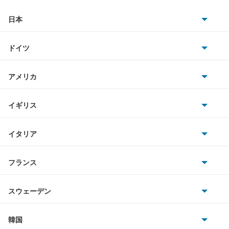
日本
トヨタ
ドイツ
日産
AMG
アメリカ
ホンダ
BMW
キャデラック
イギリス
三菱
BMWアルピナ
クライスラー
TVR
イタリア
マツダ
スマート
サターン
アストンマーティン
アルファロメオ
フランス
いすゞ
アウディ
シボレー
ジャガー
アウトビアンキ
シトロエン
スバル
スウェーデン
オペル
ビュイック
ダイムラー
フィアット
プジョー
スズキ
サーブ
フォルクスワーゲン
韓国
フォード
ベントレー
フェラーリ