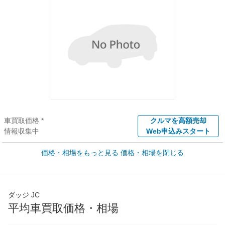
車買取価格 *
クルマを高額売却
情報収集中
Web申込みスタート
価格・相場をもっと見る
価格・相場を閉じる
新車カタログ価格
他車種を
345
～
350.1
カタログから検索
万円
万円
全国平均の車検価格 *
楽天Car車検で
ダッジ JC
73,850
店舗を検索
円
平均車買取価格・相場
*当該価格は車種別の価格となります。