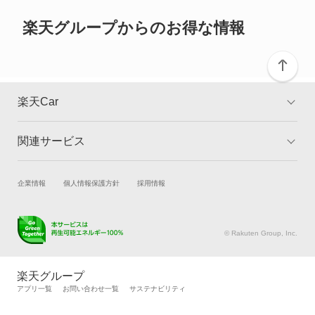
ご確認ください。
楽天グループからのお得な情報
楽天Car
関連サービス
TOP
よくある質問
キャンペーン一覧
試乗・商談
新車購入
企業情報
個人情報保護方針
採用情報
楽天Car車買取
車検予約
キズ修理予約
洗車・コーティング予約
© Rakuten Group, Inc.
メンテナンス管理
タイヤ・パーツ購入
タイヤ交換サービス
楽天Car マガジン
楽天グループ
自動車カタログ
自動車保険
アプリ一覧
お問い合わせ一覧
サステナビリティ
楽天マイカー割