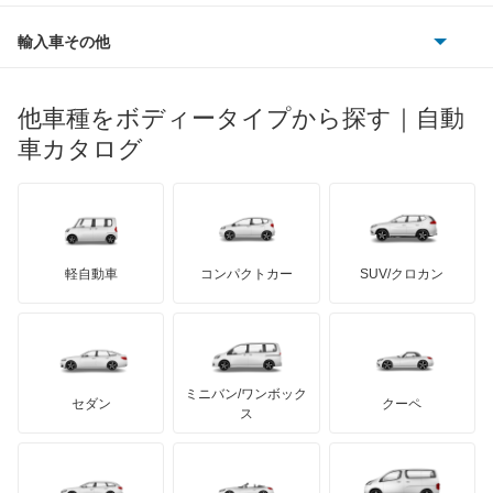
ルノー
ダイハツ
ボルボ
ポルシェ
ヒョンデ
ポンティアック
輸入車その他
ランドローバー
マセラティ
ブガッティ
光岡自動車
メルセデス・ベンツ
デーウ
もっと見る
マーキュリー
BYD
ロータス
ランチア
他車種をボディータイプから探す｜自動
日産ディーゼル
もっと見る
マイバッハ
キア
リンカーン
プロトン
車カタログ
ローバー
ランボルギーニ
日野自動車
ブラバス
サンヨン
デロリアン
TD
ロールスロイス
デトマソ
三菱ふそう
ミニ
ADモータース
サリーン
ドンカーブート
ジネッタ
アバルト
軽自動車
コンパクトカー
SUV/クロカン
UDトラックス
アルテガ
プリムス
バーキン
もっと見る
ケータハム
イノチェンティ
レクサス
テスラ
セアト
もっと見る
カーボディーズ
もっと見る
アキュラ
ミニバン/ワンボック
ジープ
KTM
セダン
クーペ
モーガン
ス
もっと見る
ダッジ
アルテガ
バンデンプラス