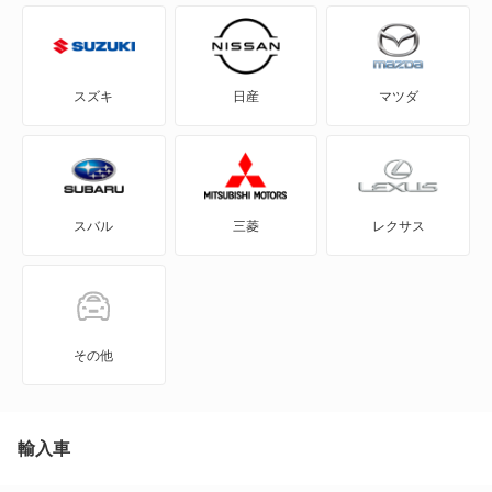
アップランダー
アバランチ
スズキ
日産
マツダ
イクイノックス
インパラ
スバル
三菱
レクサス
エクスプレス
オプトラ
カプリス
その他
カプリスワゴン
カマロ
輸入車