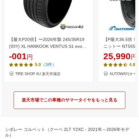
【最大P20倍】〜2026年製 245/35R19
【P最大36.5倍！
(93Y) XL HANKOOK VENTUS S1 evo3
ニットー NT555 G2
K127 ハンコック ベンタス エボ サマー
【TOYOタイヤブラン
-001
25,990
円
円
タイヤ 単品 1本価格 新品 245/35-19 送
245-35-19 245
（3件）
5.0
4.88
料無料
タイヤ 単品 2本 4
TIRE SHOP 4U 楽天市場店
AUTOWAY(オー
楽天市場でこの車種のサマータイヤをもっと見る
シボレー コルベット（クーペ 2LT Y2XC - 2021年～2026年モデ
ル）