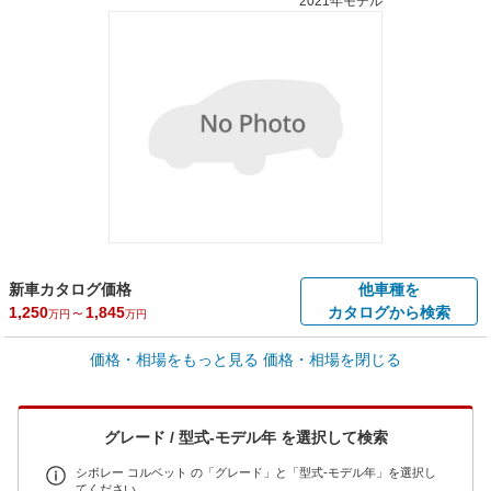
2021年モデル
新車カタログ価格
他車種を
1,250
～
1,845
カタログから検索
万円
万円
車買取価格 *
価格・相場をもっと見る
価格・相場を閉じる
車買取相場
0.8
～
1,348.2
万円
万円
シミュレーション
2002年式/20万km
～
2015年式/5千km
グレード / 型式-モデル年 を選択して検索
全国平均の車検価格 *
楽天Car車検で
73,850
店舗を検索
円
シボレー コルベット の「グレード」と「型式-モデル年」を選択し
てください。