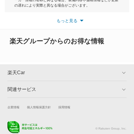
ーカー情報の名称と異なる場合、装備内容や価格情報などが更新
もっと見る
の遅れにより実際と異なる場合がございます。
※最新情報につきましては、各メーカーの情報をご確認くださ
い。
もっと見る
※また安全装備につきましては同名称の装備であっても動作範囲
や性能に違いがございますので、詳細情報は各メーカーの情報を
ご確認ください。
楽天グループからのお得な情報
楽天Car
関連サービス
TOP
よくある質問
キャンペーン一覧
試乗・商談
新車購入
企業情報
個人情報保護方針
採用情報
楽天Car車買取
車検予約
キズ修理予約
洗車・コーティング予約
© Rakuten Group, Inc.