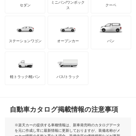
アキュラ
ミニバン/ワンボック
ジープ
KTM
セダン
クーペ
モーガン
ス
もっと見る
ダッジ
アルテガ
バンデンプラス
GMC
マクラーレン
もっと見る
ステーションワゴン
オープンカー
バン
ハマー
オースチン
インフィニティ
モーリス
軽トラック/軽バン
バス/トラック
トライアンフ
もっと見る
MG
自動車カタログ掲載情報の注意事項
ミニ
モーク
※楽天カーの提供する車種情報は、新車発売時のカタログデータ
を元に作成し常に最新情報に更新しておりますが、装備名称がメ