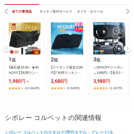
全ての車用品
タイヤ＋取付サービス
タイヤ・ホイール
1
2
3
位
位
位
【​夏​応​援​1​8​:​0​0​～​★​4​0​
【​ク​ー​ポ​ン​で​最​安​2​1​8​0​
＼​5​0​%​O​F​F​ク​ー​ポ​ン​
%​O​F​F​】​【​年​間​ラ​ン​キ​
円​】​「​年​間​ラ​ン​キ​ン​…
→​1​9​9​0​円​／​【​楽​天​1​位​
…
】​2​…
1,980円～
2,680円
3,980円
(13,064件)
(2,649件)
(1,187件)
シボレー コルベットの関連情報
シボレー コルベットのカタログ(歴代モデル・グレード)を