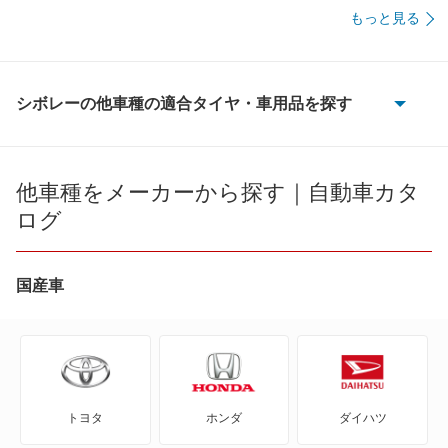
もっと見る
シボレーの他車種の適合タイヤ・車用品を探す
C-1500
C-3500
他車種をメーカーから探す｜自動車カタ
ログ
HHR
K-1500
国産車
S-10ブレイザー
SSR
トヨタ
ホンダ
ダイハツ
アストロ