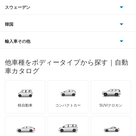
アウトビアンキ
シトロエン
スバル
スウェーデン
オペル
ビュイック
ダイムラー
フィアット
プジョー
スズキ
サーブ
フォルクスワーゲン
韓国
フォード
ベントレー
フェラーリ
ルノー
ダイハツ
ボルボ
ポルシェ
ヒョンデ
ポンティアック
輸入車その他
ランドローバー
マセラティ
ブガッティ
光岡自動車
メルセデス・ベンツ
デーウ
もっと見る
マーキュリー
BYD
ロータス
ランチア
他車種をボディータイプから探す｜自動
日産ディーゼル
もっと見る
マイバッハ
キア
リンカーン
プロトン
車カタログ
ローバー
ランボルギーニ
日野自動車
ブラバス
サンヨン
デロリアン
TD
ロールスロイス
デトマソ
三菱ふそう
ミニ
ADモータース
サリーン
ドンカーブート
ジネッタ
アバルト
軽自動車
コンパクトカー
SUV/クロカン
UDトラックス
アルテガ
プリムス
バーキン
もっと見る
ケータハム
イノチェンティ
レクサス
テスラ
セアト
もっと見る
カーボディーズ
もっと見る