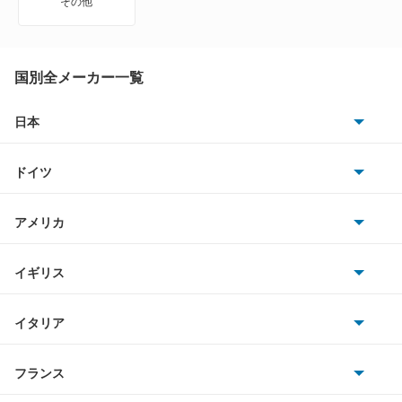
その他
トレイルブレイザー
ブレイザー
国別全メーカー一覧
日本
もっと見る
トヨタ
ドイツ
日産
AMG
アメリカ
ホンダ
BMW
キャデラック
イギリス
三菱
BMWアルピナ
クライスラー
TVR
イタリア
マツダ
スマート
サターン
アストンマーティン
アルファロメオ
フランス
いすゞ
アウディ
シボレー
ジャガー