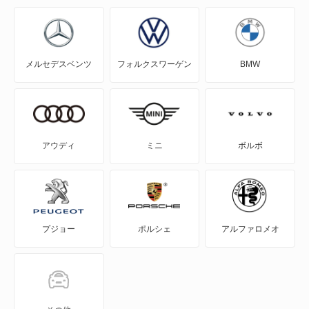
キャプティバ
クルーズ
メルセデスベンツ
フォルクスワーゲン
BMW
コロラド
サバーバン
シェビー
アウディ
ミニ
ボルボ
シルバラード
スタークラフト G-van
プジョー
ポルシェ
アルファロメオ
ソニック
タホ
トラバース