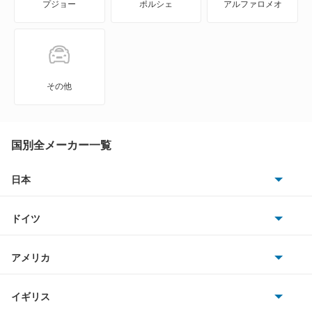
プジョー
ポルシェ
アルファロメオ
GT
GT 4ドアクーペ
GT R
その他
GT S
M
国別全メーカー一覧
R
日本
トヨタ
S
ドイツ
日産
SL
AMG
アメリカ
ホンダ
SLC
BMW
キャデラック
イギリス
三菱
SLK