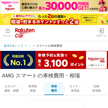
メニュー
ログイン
楽天Carトップ
...
スマートの車検費用
AMG スマートの車検費用・相場
カタログ・
車買取
車検
タイヤ・
自動
価格・燃費
相場
費用
車用品
車保険