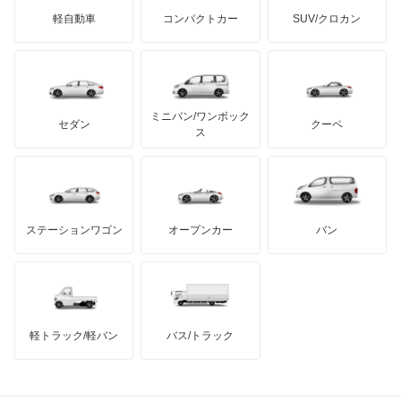
ジネッタ
アバルト
軽自動車
コンパクトカー
SUV/クロカン
UDトラックス
アルテガ
プリムス
バーキン
もっと見る
ケータハム
イノチェンティ
レクサス
テスラ
セアト
もっと見る
カーボディーズ
もっと見る
アキュラ
ミニバン/ワンボック
ジープ
KTM
セダン
クーペ
モーガン
ス
もっと見る
ダッジ
アルテガ
バンデンプラス
GMC
マクラーレン
もっと見る
ステーションワゴン
オープンカー
バン
ハマー
オースチン
インフィニティ
モーリス
軽トラック/軽バン
バス/トラック
トライアンフ
もっと見る
MG