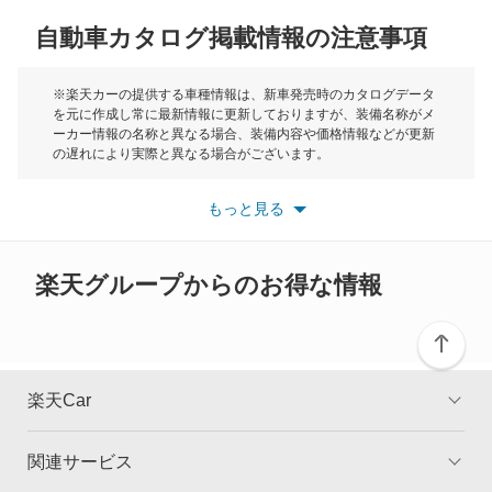
自動車カタログ掲載情報の注意事項
ミニ
モーク
※楽天カーの提供する車種情報は、新車発売時のカタログデータ
を元に作成し常に最新情報に更新しておりますが、装備名称がメ
ーカー情報の名称と異なる場合、装備内容や価格情報などが更新
もっと見る
の遅れにより実際と異なる場合がございます。
※最新情報につきましては、各メーカーの情報をご確認くださ
い。
もっと見る
※また安全装備につきましては同名称の装備であっても動作範囲
や性能に違いがございますので、詳細情報は各メーカーの情報を
ご確認ください。
楽天グループからのお得な情報
楽天Car
関連サービス
TOP
よくある質問