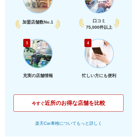
口コミ
加盟店舗数
No.1
75,000件以上
3
4
充実の店舗情報
忙しい方にも便利
近所のお得な店舗を比較
今すぐ
楽天Car車検についてもっと詳しく