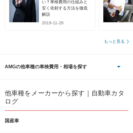
い？車検費用の仕組みと
安く依頼する方法を徹底
解説
2019-11-28
もっと見る
AMGの他車種の車検費用・相場を探す
190クラス
Aクラス
他車種をメーカーから探す｜自動車カタ
ログ
C
C ステーションワゴン
国産車
CL