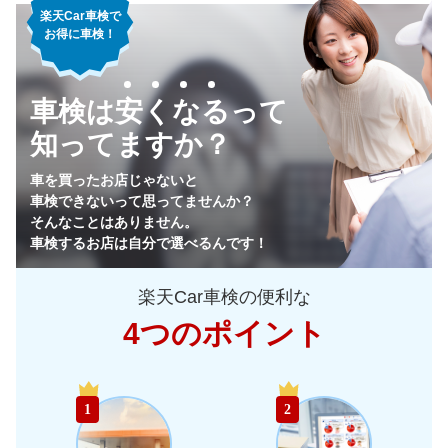
楽天Car車検で
お得に車検！
車検は安くなるって
知ってますか？
車を買ったお店じゃないと
車検できないって思ってませんか？
そんなことはありません。
車検するお店は自分で選べるんです！
楽天Car車検の便利な
4つのポイント
1
2