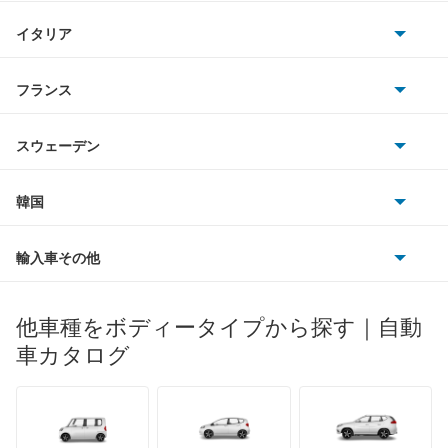
BMWアルピナ
クライスラー
TVR
イタリア
マツダ
SLS
スマート
サターン
アストンマーティン
アルファロメオ
フランス
いすゞ
アウディ
もっと見る
シボレー
ジャガー
アウトビアンキ
シトロエン
スバル
スウェーデン
オペル
ビュイック
ダイムラー
フィアット
プジョー
スズキ
サーブ
フォルクスワーゲン
韓国
フォード
ベントレー
フェラーリ
ルノー
ダイハツ
ボルボ
ポルシェ
ヒョンデ
ポンティアック
輸入車その他
ランドローバー
マセラティ
ブガッティ
光岡自動車
メルセデス・ベンツ
デーウ
もっと見る
マーキュリー
BYD
ロータス
ランチア
他車種をボディータイプから探す｜自動
日産ディーゼル
もっと見る
マイバッハ
キア
リンカーン
プロトン
車カタログ
ローバー
ランボルギーニ
日野自動車
ブラバス
サンヨン
デロリアン
TD
ロールスロイス
デトマソ
三菱ふそう
ミニ
ADモータース
サリーン
ドンカーブート