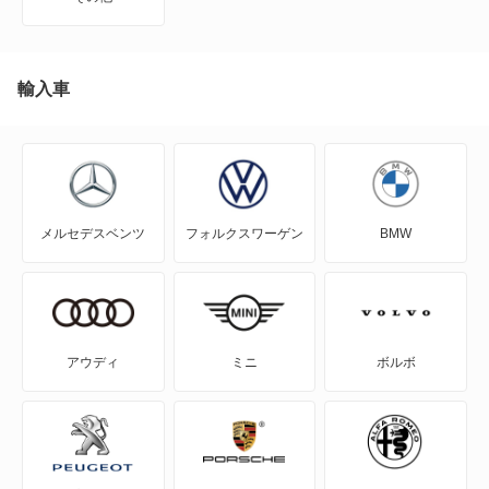
EQE SUV
EQS
輸入車
G
GL
メルセデスベンツ
フォルクスワーゲン
BMW
GLA
GLB
GLC
アウディ
ミニ
ボルボ
GLE
GLS