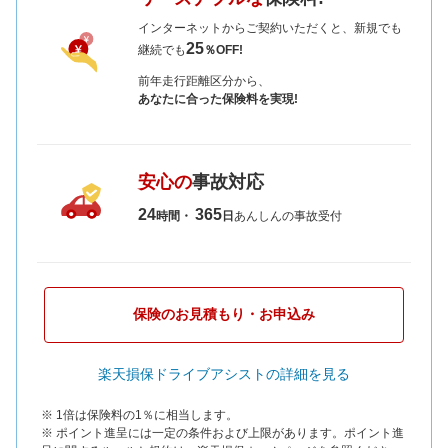
インターネットからご契約いただくと、新規でも
25
継続でも
％OFF!
前年走行距離区分から、
あなたに合った保険料を実現!
安心の
事故対応
24
365
時間・
日
あんしんの事故受付
保険のお見積もり・お申込み
楽天損保ドライブアシストの詳細を見る
※ 1倍は保険料の1％に相当します。
※ ポイント進呈には一定の条件および上限があります。ポイント進