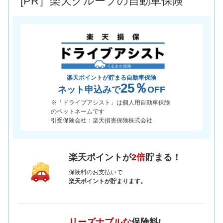
[PR］楽天グループの自動車保険
*当該価格は車種別の価格となります。
楽天ポイントが貯まる自動車保険
25％
ネット申込みで
OFF
※「ドライブアシスト」は個人用自動車保険
のペットネームです
引受保険会社：楽天損害保険株式会社
楽天ポイントが
2倍
貯まる！
保険料のお支払いで
楽天ポイントが貯まります。
リーズナブルな
保険料!