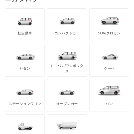
ランボルギーニ
日野自動車
ブラバス
サンヨン
デロリアン
TD
ロールスロイス
デトマソ
三菱ふそう
ミニ
ADモータース
サリーン
ドンカーブート
ジネッタ
アバルト
軽自動車
コンパクトカー
SUV/クロカン
UDトラックス
アルテガ
プリムス
バーキン
もっと見る
ケータハム
イノチェンティ
レクサス
テスラ
セアト
もっと見る
カーボディーズ
もっと見る
アキュラ
ミニバン/ワンボック
ジープ
KTM
セダン
クーペ
モーガン
ス
もっと見る
ダッジ
アルテガ
バンデンプラス
GMC
マクラーレン
もっと見る
ステーションワゴン
オープンカー
バン
ハマー
オースチン
インフィニティ
モーリス