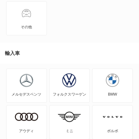
EQE
EQE SUV
その他
EQS
G
輸入車
GL
GLA
メルセデスベンツ
フォルクスワーゲン
BMW
GLB
GLC
GLE
アウディ
ミニ
ボルボ