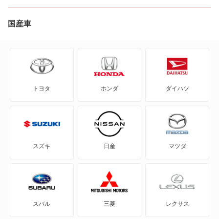
CL
国産車
CLA
CLA シューティングブレーク
トヨタ
ホンダ
ダイハツ
CLE
CLK
CLS
スズキ
日産
マツダ
CLS シューティングブレーク
E
スバル
三菱
レクサス
E ステーションワゴン