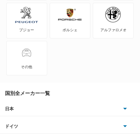
GLS
GT
プジョー
ポルシェ
アルファロメオ
GT 4ドアクーペ
GT R
GT S
その他
M
R
国別全メーカー一覧
S
日本
トヨタ
SL
ドイツ
日産
SLC
AMG