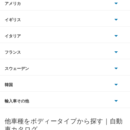
アメリカ
ホンダ
SLK
BMW
キャデラック
イギリス
三菱
SLS
BMWアルピナ
クライスラー
TVR
イタリア
マツダ
スマート
スマート
サターン
アストンマーティン
アルファロメオ
フランス
いすゞ
アウディ
もっと見る
シボレー
ジャガー
アウトビアンキ
シトロエン
スバル
スウェーデン
オペル
ビュイック
ダイムラー
フィアット
プジョー
スズキ
サーブ
フォルクスワーゲン
韓国
フォード
ベントレー
フェラーリ
ルノー
ダイハツ
ボルボ
ポルシェ
ヒョンデ
ポンティアック
輸入車その他
ランドローバー
マセラティ
ブガッティ
光岡自動車
メルセデス・ベンツ
デーウ
もっと見る
マーキュリー
BYD
ロータス
ランチア
他車種をボディータイプから探す｜自動
日産ディーゼル
もっと見る
マイバッハ
キア
リンカーン
プロトン
車カタログ
ローバー