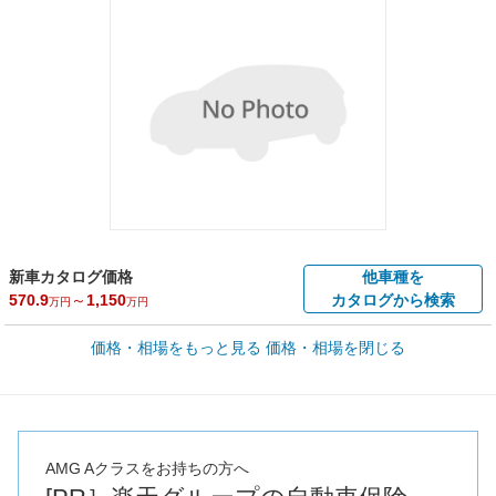
新車カタログ価格
他車種を
570.9
～
1,150
カタログから検索
万円
万円
車買取価格 *
価格・相場をもっと見る
価格・相場を閉じる
車買取相場
44.1
～
615.8
万円
万円
シミュレーション
2014年式/20万km
～
2023年式/5千km
全国平均の車検価格 *
楽天Car車検で
73,850
店舗を検索
円
AMG Aクラスをお持ちの方へ