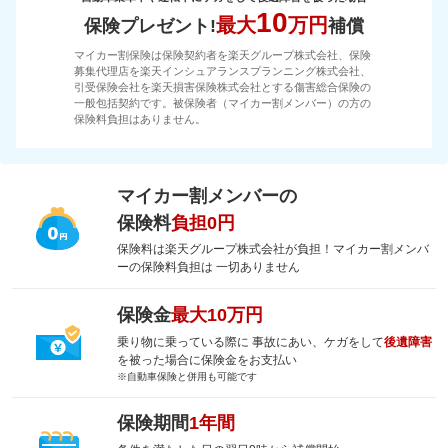
10
最大
万円
保険プレゼント!
補償
マイカー割保険は保険契約者を楽天グループ株式会社、保険
募集代理店を楽天インシュアランスプランニング株式会社、
引受保険会社を楽天損害保険株式会社とする傷害総合保険の
一般包括契約です。被保険者（マイカー割メンバー）の方の
保険料負担はありません。
マイカー割メンバーの
保険料
負担0円
保険料は楽天グループ株式会社が負担！マイカー割メンバ
ーの保険料負担は 一切ありません
保険金
最大10万円
乗り物に乗っている際に 事故にあい、ケガをして
後遺障害
を被った場合に保険金をお支払い
※自動車保険と併用も可能です
保険期間
1年間