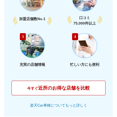
口コミ
加盟店舗数
No.1
75,000件以上
3
4
充実の店舗情報
忙しい方にも便利
近所のお得な店舗を比較
今すぐ
楽天Car車検についてもっと詳しく