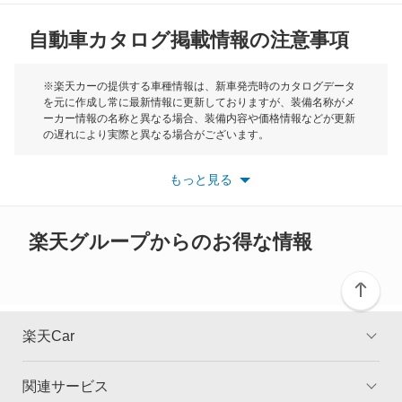
自動車カタログ掲載情報の注意事項
ミニ
モーク
※楽天カーの提供する車種情報は、新車発売時のカタログデータ
を元に作成し常に最新情報に更新しておりますが、装備名称がメ
ーカー情報の名称と異なる場合、装備内容や価格情報などが更新
もっと見る
の遅れにより実際と異なる場合がございます。
※最新情報につきましては、各メーカーの情報をご確認くださ
い。
もっと見る
※また安全装備につきましては同名称の装備であっても動作範囲
や性能に違いがございますので、詳細情報は各メーカーの情報を
ご確認ください。
楽天グループからのお得な情報
楽天Car
関連サービス
TOP
よくある質問