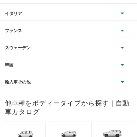
三菱
BMWアルピナ
クライスラー
TVR
イタリア
マツダ
スマート
サターン
アストンマーティン
アルファロメオ
フランス
いすゞ
アウディ
シボレー
ジャガー
アウトビアンキ
シトロエン
スバル
スウェーデン
オペル
ビュイック
ダイムラー
フィアット
プジョー
スズキ
サーブ
フォルクスワーゲン
韓国
フォード
ベントレー
フェラーリ
ルノー
ダイハツ
ボルボ
ポルシェ
ヒョンデ
ポンティアック
輸入車その他
ランドローバー
マセラティ
ブガッティ
光岡自動車
メルセデス・ベンツ
デーウ
もっと見る
マーキュリー
BYD
ロータス
ランチア
他車種をボディータイプから探す｜自動
日産ディーゼル
もっと見る
マイバッハ
キア
リンカーン
プロトン
車カタログ
ローバー
ランボルギーニ
日野自動車
ブラバス
サンヨン
デロリアン
TD
ロールスロイス
デトマソ
三菱ふそう
ミニ
ADモータース