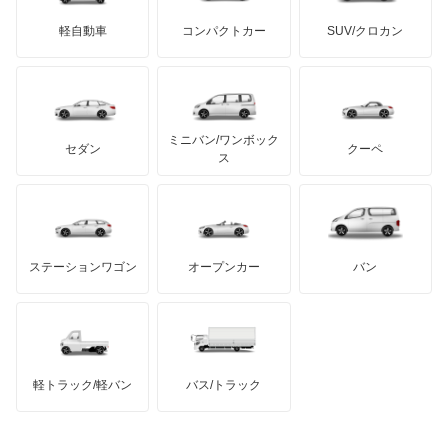
サリーン
ドンカーブート
ジネッタ
アバルト
軽自動車
コンパクトカー
SUV/クロカン
UDトラックス
アルテガ
プリムス
バーキン
もっと見る
ケータハム
イノチェンティ
レクサス
テスラ
セアト
もっと見る
カーボディーズ
もっと見る
アキュラ
ミニバン/ワンボック
ジープ
KTM
セダン
クーペ
モーガン
ス
もっと見る
ダッジ
アルテガ
バンデンプラス
GMC
マクラーレン
もっと見る
ステーションワゴン
オープンカー
バン
ハマー
オースチン
インフィニティ
モーリス
軽トラック/軽バン
バス/トラック
トライアンフ
もっと見る
MG