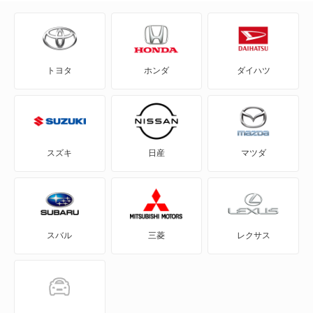
B4
B5
トヨタ
ホンダ
ダイハツ
B6
B7
B8
スズキ
日産
マツダ
C2
D3
スバル
三菱
レクサス
D4
D5
XB7