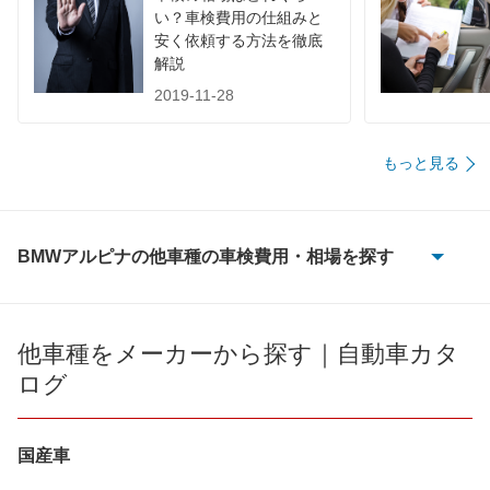
い？車検費用の仕組みと
安く依頼する方法を徹底
解説
2019-11-28
もっと見る
BMWアルピナの他車種の車検費用・相場を探す
B10
B11
他車種をメーカーから探す｜自動車カタ
ログ
B12
B3
国産車