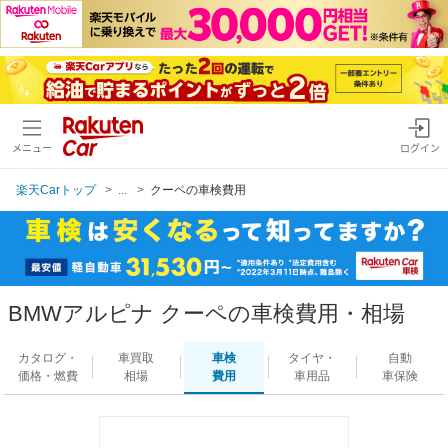
メニュー
ログイン
楽天Carトップ
...
クーペの車検費用
BMWアルピナ クーペの車検費用・相場
カタログ・
車買取
車検
タイヤ・
自動
価格・燃費
相場
費用
車用品
車保険