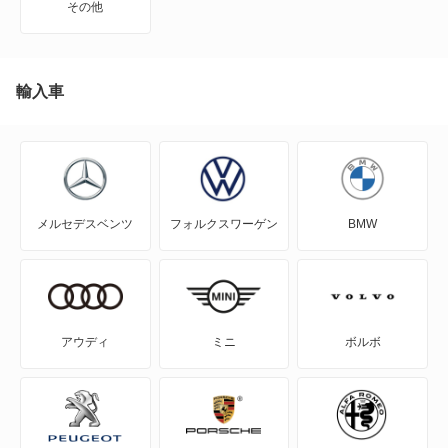
その他
XD3
XD4
輸入車
カブリオ
セダン
メルセデスベンツ
フォルクスワーゲン
BMW
ツーリング
ロードスター
ロードスターS
アウディ
ミニ
ボルボ
ロードスターV8
もっと見る