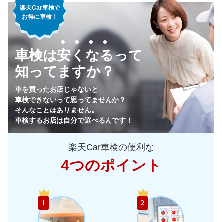
楽天Car車検で
お得に車検！
車検は安くなるって
知ってますか？
車を買ったお店じゃないと
車検できないって思ってませんか？
そんなことはありません。
車検するお店は自分で選べるんです！
楽天Car車検の便利な
4つのポイント
1
2