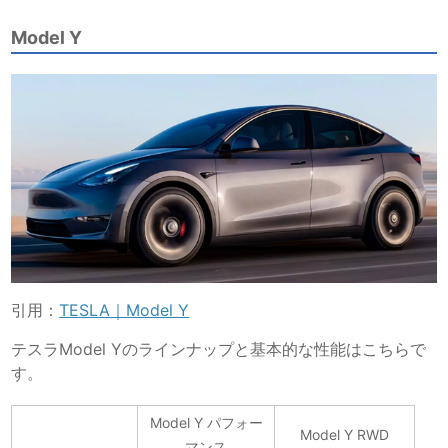
Model Y
引用：
TESLA｜Model Y
テスラModel Yのラインナップと基本的な性能はこちらで
す。
Model Y パフォー
Model Y RWD
マンス