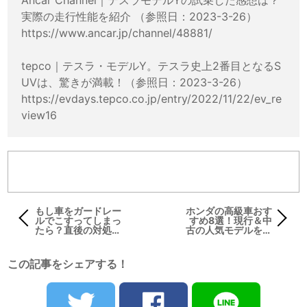
実際の走行性能を紹介 （参照日：2023-3-26）
https://www.ancar.jp/channel/48881/
tepco｜テスラ・モデルY。テスラ史上2番目となるS
UVは、驚きが満載！（参照日：2023-3-26）
https://evdays.tepco.co.jp/entry/2022/11/22/ev_re
view16
もし車をガードレー
ホンダの高級車おす
ルでこすってしまっ
すめ8選！現行＆中
たら？直後の対処方
古の人気モデルを紹
法や修理費用につい
介
て解説
この記事をシェアする！