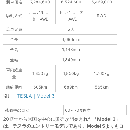
新車価格
7,284,600
6,524,600
5,469,000
デュアルモー
トライモータ
駆動方式
RWD
ターAWD
ーAWD
乗車定員
5人
全長
4,694mm
全高
1,443mm
全幅
1,849mm
車両総重
1,850kg
1,850kg
1,760kg
量
航続距離
605km
689km
565km
引用：
TESLA｜Model 3
残価率の目安
60～70%程度
2017年から米国を中心に販売が開始された
「Model 3」
は、テスラのエントリーモデルであり、Model Sよりもコ