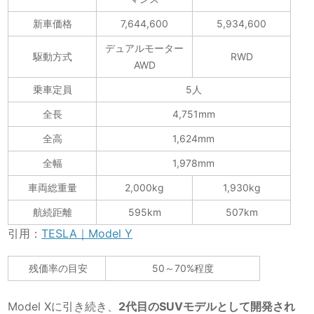
新車価格
7,644,600
5,934,600
デュアルモーター
駆動方式
RWD
AWD
乗車定員
5人
全長
4,751mm
全高
1,624mm
全幅
1,978mm
車両総重量
2,000kg
1,930kg
航続距離
595km
507km
引用：
TESLA｜Model Y
残価率の目安
50～70%程度
Model Xに引き続き、
2代目のSUVモデルとして開発され