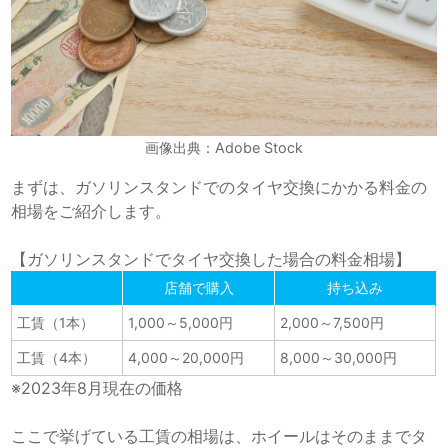
画像出典：Adobe Stock
まずは、ガソリンスタンドでのタイヤ交換にかかる料金の
相場をご紹介します。
【ガソリンスタンドでタイヤ交換した場合の料金相場】
店舗で購入
持ち込み
工賃（1本）
1,000～5,000円
2,000～7,500円
工賃（4本）
4,000～20,00
0円
8,000～30,000円
※2023年8月現在の価格
ここで挙げている工賃の相場は、ホイールはそのままでタ