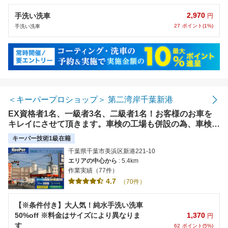
2,970
手洗い洗車
円
27
ポイント(1%)
手洗い洗車
＜キーパープロショップ＞ 第二湾岸千葉新港
EX資格者1名、一級者3名、二級者1名！お客様のお車を
キレイにさせて頂きます。車検の工場も併設の為、車検と
一緒にCTも施工出来ます！当日予約はご遠慮ください。
キーパー技術1級在籍
お急ぎの際は店舗までご連絡ください。
千葉県千葉市美浜区新港221-10
エリアの中心から
: 5.4km
作業実績（77件）
4.7
（70件）
【※条件付き】大人気！純水手洗い洗車
1,370
50%off ※料金はサイズにより異なりま
円
す
62
ポイント(5%)