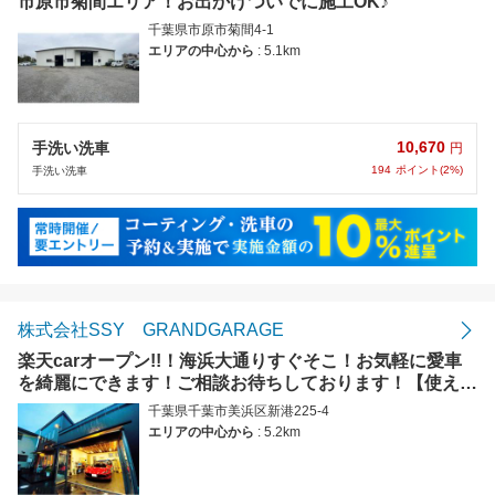
市原市菊間エリア！お出かけついでに施工OK♪
千葉県市原市菊間4-1
エリアの中心から
: 5.1km
10,670
手洗い洗車
円
194
ポイント(2%)
手洗い洗車
株式会社SSY GRANDGARAGE
楽天carオープン!!！海浜大通りすぐそこ！お気軽に愛車
を綺麗にできます！ご相談お待ちしております！【使えま
す】現金、クレジットカード、QR決済
千葉県千葉市美浜区新港225-4
エリアの中心から
: 5.2km