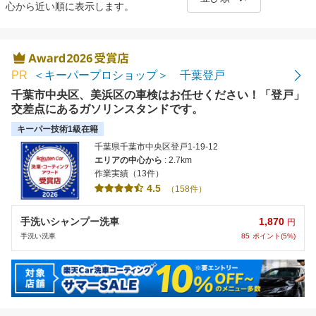
心から近い順に表示します。
距離の近い順
金額の安い順
PR
＜キーパープロショップ＞ 千葉登戸
評価の高い順
千葉市中央区、美浜区の車検はお任せください！「登戸」
交差点にあるガソリンスタンドです。
キーパー技術1級在籍
千葉県千葉市中央区登戸1-19-12
エリアの中心から
: 2.7km
作業実績（13件）
4.5
（158件）
1,870
手洗いシャンプー洗車
円
85
ポイント(5%)
手洗い洗車