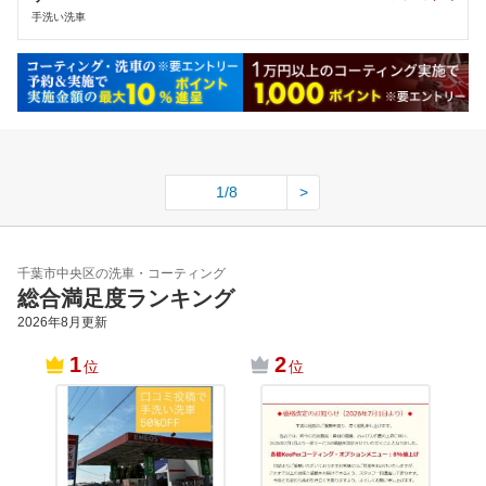
手洗い洗車
1/8
>
千葉市中央区の洗車・コーティング
総合満足度ランキング
2026年8月
更新
1
2
位
位