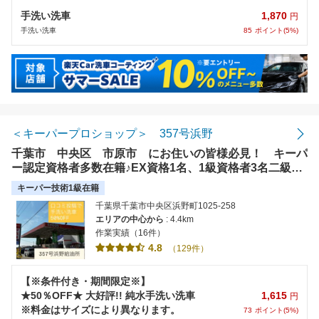
1,870
手洗い洗車
円
85
ポイント(5%)
手洗い洗車
＜キーパープロショップ＞ 357号浜野
千葉市 中央区 市原市 にお住いの皆様必見！ キーパ
ー認定資格者多数在籍♪EX資格1名、1級資格者3名二級資
格者2名、国家整備資格者在籍！キーパーラボにも負けな
キーパー技術1級在籍
い高い技術と品質とやさしさにこだわってお客様の大切な
千葉県千葉市中央区浜野町1025-258
お車を丁寧に仕上げます！
エリアの中心から
: 4.4km
作業実績（16件）
4.8
（129件）
【※条件付き・期間限定※】
1,615
★50％OFF★ 大好評!! 純水手洗い洗車
円
※料金はサイズにより異なります。
73
ポイント(5%)