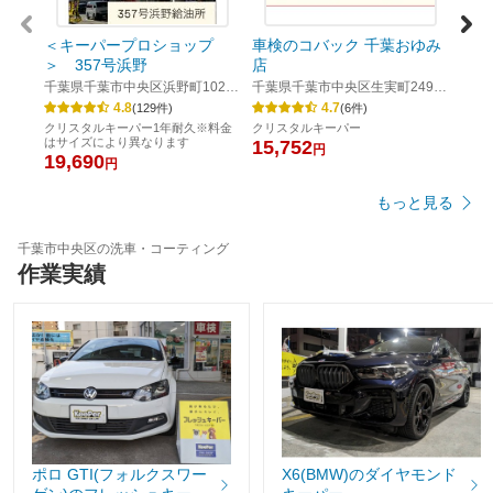
＜キーパープロショップ
車検のコバック 千葉おゆみ
＜キ
＞ 357号浜野
店
＞ 
千葉県千葉市中央区浜野町1025-
千葉県千葉市中央区生実町2498-
千葉県
258
1
4.8
4.7
(
129
件)
(
6
件)
クリスタルキーパー1年耐久※料金
クリスタルキーパー
フッ
はサイズにより異なります
ト）
15,752
円
19,690
4,0
円
もっと見る
千葉市中央区の洗車・コーティング
作業実績
ポロ GTI(フォルクスワー
X6(BMW)のダイヤモンド