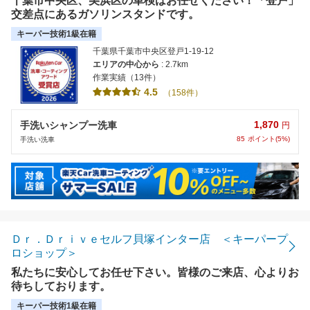
千葉市中央区、美浜区の車検はお任せください！「登戸」
交差点にあるガソリンスタンドです。
キーパー技術1級在籍
千葉県千葉市中央区登戸1-19-12
エリアの中心から
: 2.7km
作業実績（13件）
4.5
（158件）
1,870
手洗いシャンプー洗車
円
85
ポイント(5%)
手洗い洗車
Ｄｒ．Ｄｒｉｖｅセルフ貝塚インター店 ＜キーパープ
ロショップ＞
私たちに安心してお任せ下さい。皆様のご来店、心よりお
待ちしております。
キーパー技術1級在籍