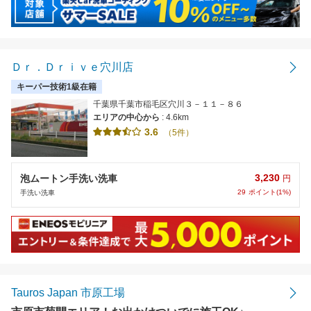
Ｄｒ．Ｄｒｉｖｅ穴川店
キーパー技術1級在籍
千葉県千葉市稲毛区穴川３－１１－８６
エリアの中心から
: 4.6km
3.6
（5件）
3,230
泡ムートン手洗い洗車
円
29
ポイント(1%)
手洗い洗車
Tauros Japan 市原工場