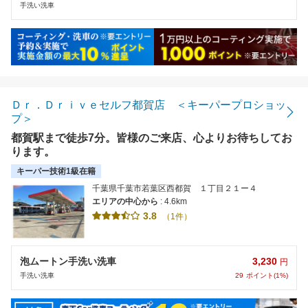
手洗い洗車
Ｄｒ．Ｄｒｉｖｅセルフ都賀店 ＜キーパープロショッ
プ＞
都賀駅まで徒歩7分。皆様のご来店、心よりお待ちしてお
ります。
キーパー技術1級在籍
千葉県千葉市若葉区西都賀 １丁目２１ー４
エリアの中心から
: 4.6km
3.8
（1件）
3,230
泡ムートン手洗い洗車
円
29
ポイント(1%)
手洗い洗車