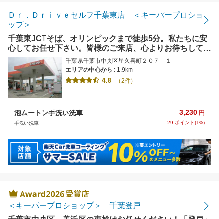
Ｄｒ．Ｄｒｉｖｅセルフ千葉東店 ＜キーパープロショ
ップ＞
千葉東JCTそば、オリンピックまで徒歩5分。私たちに安
心してお任せ下さい。皆様のご来店、心よりお待ちしてお
ります。
千葉県千葉市中央区星久喜町２０７－１
エリアの中心から
: 1.9km
4.8
（2件）
3,230
泡ムートン手洗い洗車
円
29
ポイント(1%)
手洗い洗車
＜キーパープロショップ＞ 千葉登戸