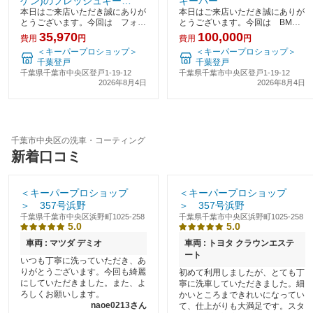
ゲン)のフレッシュキーパ
キーパー
本日はご来店いただき誠にありが
本日はご来店いただき誠にありが
ー
とうございます。今回は フォル
とうございます。今回は BMW
クスワーゲン/POLO GTI という
x6というお車にダイヤモンドキ
35,970
100,000
費用
円
費用
円
お車にフレッシュキーパーと呼ば
ーパーと呼ばれる施工を行ったた
＜キーパープロショップ＞
＜キーパープロショップ＞
れる施工を行ったためご紹介させ
めご紹介させていただきます。ダ
千葉登戸
千葉登戸
ていただきます。今回施工させて
イアモンドキーパーはキーパーの
千葉県千葉市中央区登戸1-19-12
千葉県千葉市中央区登戸1-19-12
いただいたフ
豊富な種類の中で
2026年8月4日
2026年8月4日
千葉市中央区の洗車・コーティング
新着口コミ
＜キーパープロショップ
＜キーパープロショップ
＞ 357号浜野
＞ 357号浜野
千葉県千葉市中央区浜野町1025-258
千葉県千葉市中央区浜野町1025-258
5.0
5.0
車両 : マツダ デミオ
車両 : トヨタ クラウンエステ
ート
いつも丁寧に洗っていただき、あ
りがとうございます。今回も綺麗
初めて利用しましたが、とても丁
にしていただきました。また、よ
寧に洗車していただきました。細
ろしくお願いします。
かいところまできれいになってい
naoe0213さん
て、仕上がりも大満足です。スタ