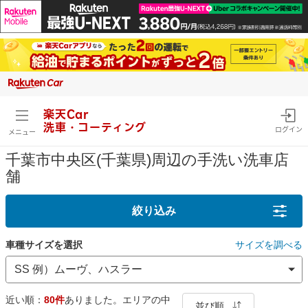
楽天Car
洗車・コーティング
ログイン
メニュー
千葉市中央区(千葉県)周辺の手洗い洗車店
舗
絞り込み
車種サイズを選択
サイズを調べる
近い順：
80件
ありました。エリアの中
並び順