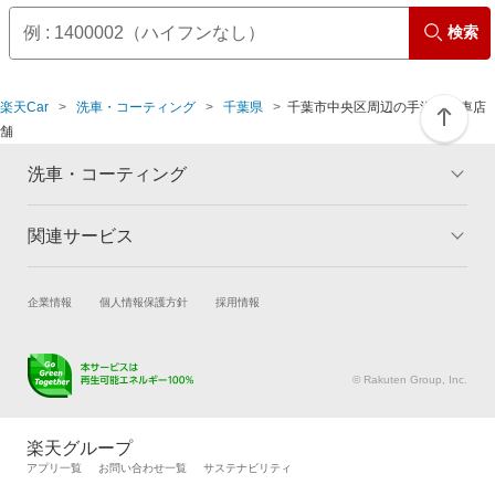
検索
楽天Car
洗車・コーティング
千葉県
千葉市中央区周辺の手洗い洗車店
舗
洗車・コーティング
関連サービス
トップ
マイページ
メリット
ご利用ガイド
試乗・商談
新車購入
企業情報
個人情報保護方針
採用情報
コーティングとは
コーティング診断
楽天Car車買取
車検予約
キャンペーン一覧
ランキング
キズ修理予約
洗車・コーティング予約
よくある質問
© Rakuten Group, Inc.
メンテナンス管理
タイヤ・パーツ購入
タイヤ交換サービス
楽天Car マガジン
楽天グループ
自動車カタログ
自動車保険
アプリ一覧
お問い合わせ一覧
サステナビリティ