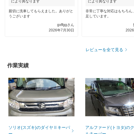
により異なります
により異なります
親切に洗車してもらえました。ありがと
非常に丁寧な対応はもちろん
うございます
足しています。
gxffggさん
2026年7月30日
202
レビューを全て見る
作業実績
ソリオ(スズキ)のダイヤⅡキーパ
アルファード(トヨタ)の
ー
ルキーパー