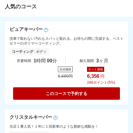
人気のコース
ピュアキーパー
?
洗車で取れない汚れもスパッと取れる。お待ちの間に完成する、ベスト
セラーのポリマーコーティング。
コーティング
: ボディ
1
時間
00
分
3
ヶ月
所要時間
耐久期間
店頭価格
ネット価格
6,356
6,690
円
円
288
ポイント(5%)
このコースで予約する
クリスタルキーパー
?
当店１番人気！１年に１回新車のような新鮮な感動を！