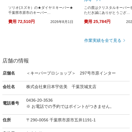
ソリオ(スズキ）の★ダイヤⅡキーパー★
この度はクリスタルキーパー
千葉県市原市のキーパー…
ただき誠にありがとうござ…
費用 72,510円
費用 25,784円
2026年8月1日
20
作業実績を全て見る
店舗の情報
店舗名
＜キーパープロショップ＞ 297号市原インター
会社名
株式会社東日本宇佐美 千葉茨城支店
0436-20-3536
電話番号
※ お電話での予約ではポイントがつきません。
住所
〒290-0056 千葉県市原市五井1191-1