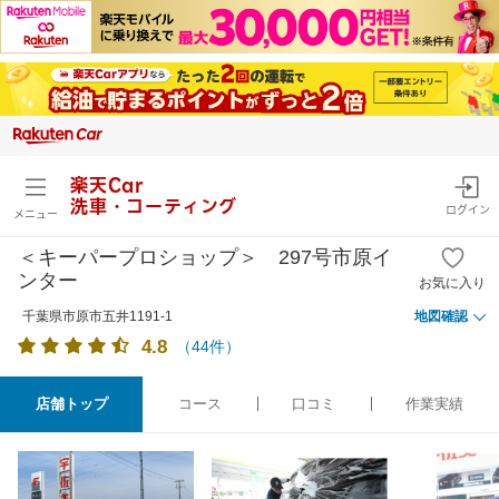
楽天Car
洗車・コーティング
ログイン
メニュー
＜キーパープロショップ＞ 297号市原イ
ンター
お気に入り
千葉県市原市五井1191-1
地図確認
4.8
（
44
件）
店舗トップ
コース
口コミ
作業実績