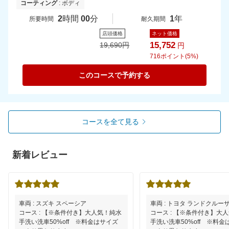
コーティング
: ボディ
2
時間
00
分
1
年
所要時間
耐久期間
店頭価格
ネット価格
15,752
19,690
円
円
716
ポイント(5%)
このコースで予約する
コースを全て見る
新着レビュー
車両 : スズキ スペーシア
車両 : トヨタ ランドクルーザ
コース : 【※条件付き】大人気！純水
コース : 【※条件付き】大
手洗い洗車50%off ※料金はサイズ
手洗い洗車50%off ※料金