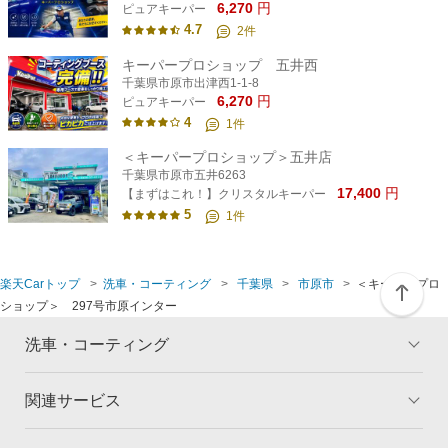
6,270
円
ピュアキーパー
4.7
2
件
キーパープロショップ 五井西
千葉県市原市出津西1-1-8
6,270
円
ピュアキーパー
4
1
件
＜キーパープロショップ＞五井店
千葉県市原市五井6263
17,400
円
【まずはこれ！】クリスタルキーパー
5
1
件
楽天Carトップ
洗車・コーティング
千葉県
市原市
＜キーパープロ
ショップ＞ 297号市原インター
洗車・コーティング
関連サービス
トップ
マイページ
メリット
ご利用ガイド