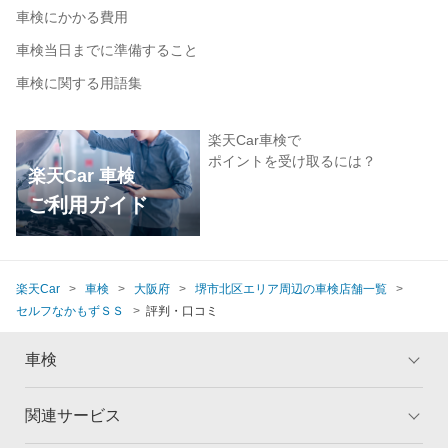
車検にかかる費用
車検当日までに準備すること
車検に関する用語集
楽天Car車検で
ポイントを受け取るには？
楽天Car 車検
ご利用ガイド
楽天Car
車検
大阪府
堺市北区エリア周辺の車検店舗一覧
セルフなかもずＳＳ
評判・口コミ
車検
関連サービス
トップ
マイページ