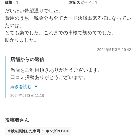
価格：4
対応スピード：4
だいたい希望通りでした。
費用のうち、税金分も全てカード決済出来る様になってい
たのは、
とても楽でした。これまでの車検で初めてでした。
助かりました。
2024年5月3日 10:42
店舗からの返信
当店をご利用頂きありがとうございます。
口コミ投稿ありがとうございます。
当店では車検費用全額カード払い可能です。
続きを読む
定期点検＆次回車検もお任せ下さい。
2024年5月3日 11:19
またのご来店をスタッフ一同心よりお待ちしております。
投稿者さん
車検を実施した車両 ： ホンダ N BOX