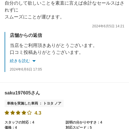
自分のして欲しいことを素直に言えば余計なセールスはさ
れずに
スムーズにことが運びます。
2024年6月5日 14:21
店舗からの返信
当店をご利用頂きありがとうございます。
口コミ投稿ありがとうございます。
お客様のご要望にお応えできるよう対応致します。
続きを読む
定期点検＆次回車検もお任せ下さい。
2024年6月6日 17:05
またのご来店をスタッフ一同心よりお待ちしております。
saku197605さん
車検を実施した車両 ： トヨタ ノア
4.3
スタッフの対応：4
説明の分かりやすさ：4
価格：4
対応スピード：5