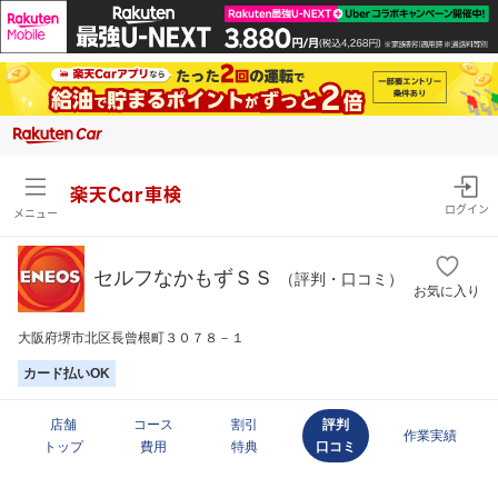
楽天Car車検
ログイン
メニュー
セルフなかもずＳＳ
（評判・口コミ）
お気に入り
大阪府堺市北区長曾根町３０７８－１
カード払いOK
店舗
コース
割引
評判
作業実績
トップ
費用
特典
口コミ