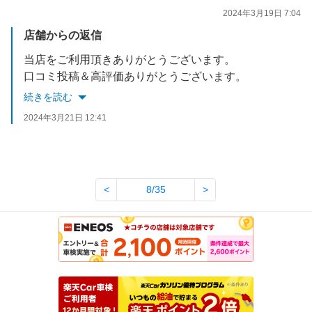
2024年3月19日 7:04
店舗からの返信
当店をご利用頂きありがとうございます。
口コミ投稿＆高評価ありがとうございます。
気になる点がございましたらなんでもご相談下さい‼
続きを読む
定期点検＆次回車検もお任せ下さい。
2024年3月21日 12:41
またのご来店をスタッフ一同心よりお待ちしております。
<
8/35
>