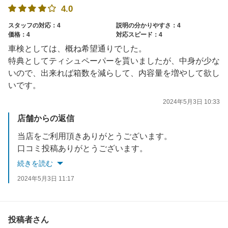
4.0
スタッフの対応：4
説明の分かりやすさ：4
価格：4
対応スピード：4
車検としては、概ね希望通りでした。
特典としてティシュペーパーを貰いましたが、中身が少な
いので、出来れば箱数を減らして、内容量を増やして欲し
いです。
2024年5月3日 10:33
店舗からの返信
当店をご利用頂きありがとうございます。
口コミ投稿ありがとうございます。
貴重なご意見ありがとうございます。
続きを読む
定期点検＆次回車検もお任せ下さい。
2024年5月3日 11:17
またのご来店をスタッフ一同心よりお待ちしております。
投稿者さん