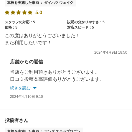
車検を実施した車両 ： ダイハツ ウェイク
5.0
スタッフの対応：5
説明の分かりやすさ：5
価格：5
対応スピード：5
この度はありがとうございました！
また利用したいです！
2024年4月9日 18:50
店舗からの返信
当店をご利用頂きありがとうございます。
口コミ投稿＆高評価ありがとうございます。
スムーズに車検を終えることができ良かったです('ω')
続きを読む
定期点検＆次回車検もお任せ下さい。
2024年4月10日 9:10
またのご来店をスタッフ一同心よりお待ちしております。
投稿者さん
車検を実施した車両 ： ホンダ ステップワゴン