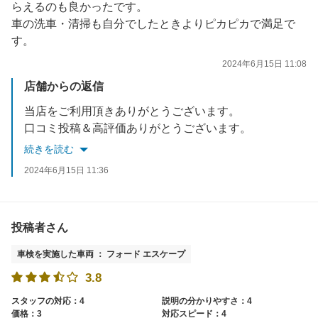
らえるのも良かったです。
車の洗車・清掃も自分でしたときよりピカピカで満足で
す。
2024年6月15日 11:08
店舗からの返信
当店をご利用頂きありがとうございます。
口コミ投稿＆高評価ありがとうございます。
今後も素敵なカーライフをお過ごし下さい('ω')
続きを読む
定期点検＆次回車検もお任せ下さい。
2024年6月15日 11:36
またのご来店をスタッフ一同心よりお待ちしております。
投稿者さん
車検を実施した車両 ： フォード エスケープ
3.8
スタッフの対応：4
説明の分かりやすさ：4
価格：3
対応スピード：4