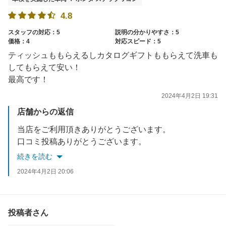
4.8
スタッフの対応：5
説明の分かりやすさ：5
価格：4
対応スピード：5
ティッシュももらえるしカタログギフトももらえて洗車も
してもらえて安い！
最高です！
2024年4月2日 19:31
店舗からの返信
当店をご利用頂きありがとうございます。
口コミ投稿ありがとうございます。
スムーズに車検を終えることができ良かったです('ω')
続きを読む
定期点検＆次回車検もお任せ下さい。
2024年4月2日 20:06
またのご来店をスタッフ一同心よりお待ちしております。
投稿者さん