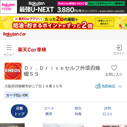
楽天Car車検
ログイン
メニュー
Ｄｒ．Ｄｒｉｖｅセルフ外環四條
畷ＳＳ
お気に入り
大阪府四條畷市砂ニ丁目１８番２０号
地図確認
カード払いOK
店舗
コース
割引
評判
トップ
費用
特典
口コミ