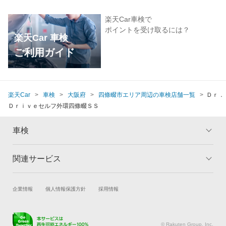
楽天Car車検で
ポイントを受け取るには？
楽天Car 車検
ご利用ガイド
楽天Car
車検
大阪府
四條畷市エリア周辺の車検店舗一覧
Ｄｒ．
Ｄｒｉｖｅセルフ外環四條畷ＳＳ
車検
関連サービス
トップ
マイページ
メリット
ご利用ガイド
試乗・商談
新車購入
企業情報
個人情報保護方針
採用情報
車検の基礎知識
キャンペーン一覧
楽天Car車買取
車検予約
ランキング
よくある質問
キズ修理予約
洗車・コーティング予約
© Rakuten Group, Inc.