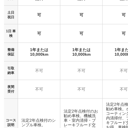
土日
可
可
可
祝日
1日 車
可
可
可
検
1年または
1年または
1年ま
整備
10,000km
10,000km
10,00
保証
引取
不可
不可
不可
納車
夜間
不可
不可
不可
受付
法定2年点
勧め車検。
法定2年点検付のお
コーティン
勧め車検。機械洗
内清掃付、
法定2年点検付のシ
車・室内清掃・ブ
コース
キフルード
ンプル車検。
レーキフルード交
説明
お得。車検