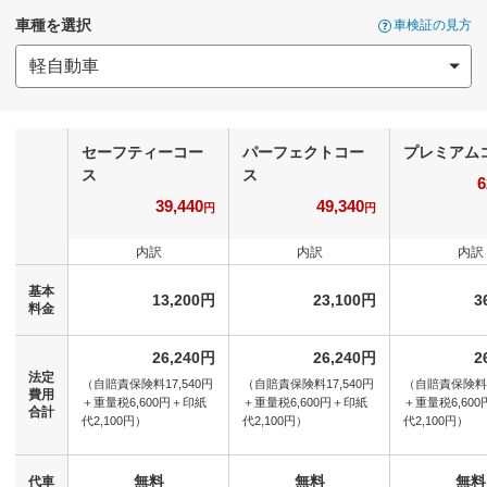
車種を選択
車検証の見方
セーフティーコー
パーフェクトコー
プレミアム
ス
ス
6
39,440
49,340
円
円
内訳
内訳
内訳
基本
13,200円
23,100円
3
料金
26,240円
26,240円
2
法定
（自賠責保険料17,540円
（自賠責保険料17,540円
（自賠責保険料1
費用
＋
重量税6,600円＋
印紙
＋
重量税6,600円＋
印紙
＋
重量税6,600
合計
代2,100円）
代2,100円）
代2,100円）
無料
無料
無料
代車