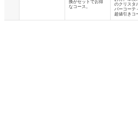
換がセットでお得
のクリスタ
なコース。
パーコーテ
超値引きコ