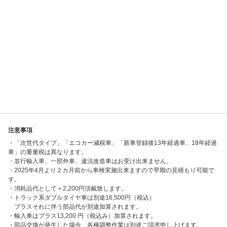
注意事項
・「次世代タイプ」「エコカー減税車」「新車登録後13年経過車、18年経過
車」の重量税は異なります。
・並行輸入車、一部外車、違法改造車はお受け出来ません。
・2025年4月より２カ月前から車検実施出来ますので早期の見積もり可能で
す。
・消耗品代として＋2,200円頂戴致します。
・トラック系ダブルタイヤ車は別途16,500円（税込）
プラスそれに伴う部品代が別途加算されます。
・輸入車はプラス13,200 円（税込み）加算されます。
・部品交換が発生した場合、各種調整作業は別途ご請求申し上げます。