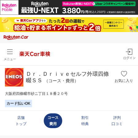
楽天Car車検
ログイン
メニュー
Ｄｒ．Ｄｒｉｖｅセルフ外環四條
畷ＳＳ
（コース・費用）
お気に入り
大阪府四條畷市砂ニ丁目１８番２０号
カード払いOK
店舗
コース
割引
評判
トップ
費用
特典
口コミ