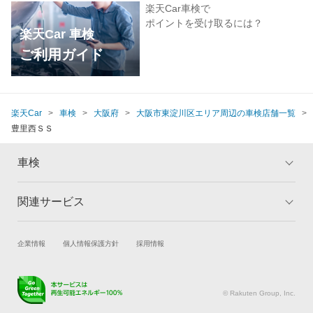
楽天Car車検で
ポイントを受け取るには？
楽天Car 車検
ご利用ガイド
楽天Car
車検
大阪府
大阪市東淀川区エリア周辺の車検店舗一覧
豊里西ＳＳ
車検
関連サービス
トップ
マイページ
メリット
ご利用ガイド
試乗・商談
新車購入
企業情報
個人情報保護方針
採用情報
車検の基礎知識
キャンペーン一覧
楽天Car車買取
車検予約
ランキング
よくある質問
キズ修理予約
洗車・コーティング予約
© Rakuten Group, Inc.
メンテナンス管理
タイヤ・パーツ購入