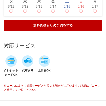
火
水
木
金
土
日
月
8/11
8/12
8/13
8/14
8/15
8/16
8/17
無料見積もりの予約をする
対応サービス
クレジット
代車あり
土日祝OK
カードOK
※コースによって対応サービスが異なる場合がございます。詳細は「コース
と費用」をご覧ください。