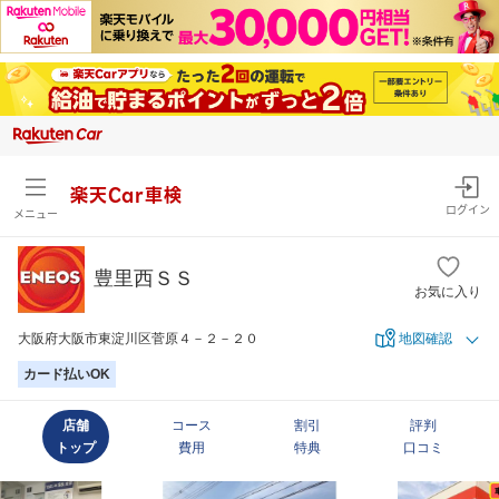
楽天Car車検
ログイン
メニュー
豊里西ＳＳ
お気に入り
大阪府大阪市東淀川区菅原４－２－２０
地図確認
カード払いOK
店舗
コース
割引
評判
トップ
費用
特典
口コミ