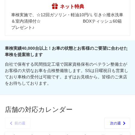
ネット特典
車検実施で、☆12回ガソリン・軽油10円/Ｌ引き☆撥水洗車
＆室内清掃付☆ BOXティッシュ60箱
プレゼント♪
車検実績40,000台以上！お車の状態とお客様のご要望に合わせた
車検を提案致します
自社で保有する民間指定工場で国家資格保有のベテラン整備士が
お客様の大切なお車を点検整備致します。SSは日曜祝日も営業し
ており車検の受付は可能です。まずはお見積から。皆様のご来店
をお待ちしております。
店舗の対応カレンダー
前の週
次の週