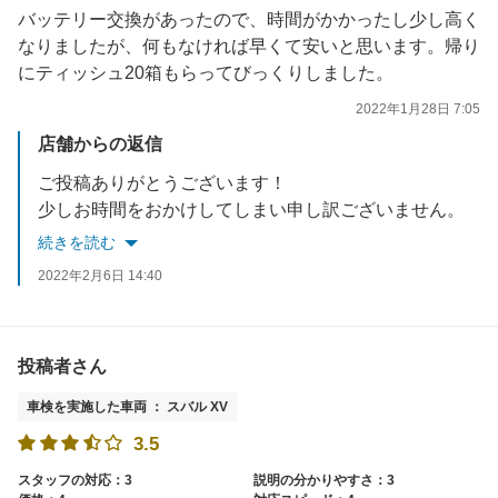
バッテリー交換があったので、時間がかかったし少し高く
なりましたが、何もなければ早くて安いと思います。帰り
にティッシュ20箱もらってびっくりしました。
2022年1月28日 7:05
店舗からの返信
ご投稿ありがとうございます！
少しお時間をおかけしてしまい申し訳ございません。
当店では車検規定以外の部分に関しましては、車検後の後日整備に回すことも可能です。
続きを読む
車検時にあまりお時間が無い場合は、一部の交換部品等に関しましては後日改めて作業も出来ますので、ご希望等ありましたらお気軽にご連絡下さい！
2022年2月6日 14:40
投稿者さん
車検を実施した車両 ： スバル XV
3.5
スタッフの対応：3
説明の分かりやすさ：3