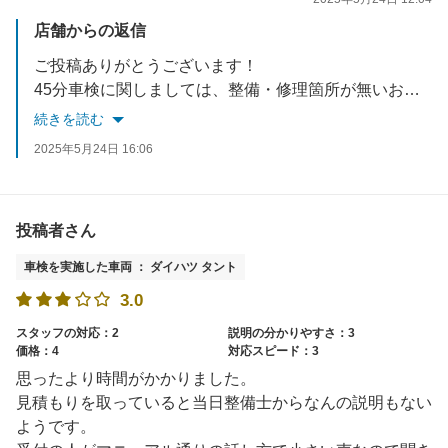
店舗からの返信
ご投稿ありがとうございます！
45分車検に関しましては、整備・修理箇所が無いお車の場合となりますので、お車の状態・当日の車検のご予約状況・一部車種による特殊な検査がある場合など、お預かりの車検になる場合もございますのでご理解いただけると幸いです。
その場合もお取り寄せ部品が無い場合であれば半日程お預かりで車検が完了いたしますし、代車も車検の間であれば無料でご用意しておりますのでご安心下さい！
続きを読む
2025年5月24日 16:06
投稿者さん
車検を実施した車両 ： ダイハツ タント
3.0
スタッフの対応：2
説明の分かりやすさ：3
価格：4
対応スピード：3
思ったより時間がかかりました。
見積もりを取っていると当日整備士からなんの説明もない
ようです。