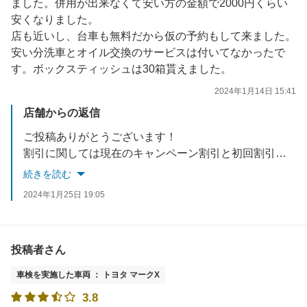
ました。併用が出来なくて安い方の金額で2000円くらい
安くなりました。
店も近いし、台車も無料だから仮の予約もして来ました。
安い分洗車とオイル交換のサービスは付いてなかったで
す。ボックスティッシュは30箱貰えました。
2024年1月14日 15:41
店舗からの返信
ご投稿ありがとうございます！
割引に関しては現在のキャンペーン割引と初回割引の併用が出来ず大変申し訳ございません。
ただ、通常時の割引よりもお安くなっておりますのでご安心下さい。
続きを読む
また、当店はできる限りお客様のご負担を減らすため、洗車・社内清掃などはお引き受けしておりません。
2024年1月25日 19:05
その分お値段をお安く設定させておりますのでご了承下さい。
是非次回のご利用お待ちしております！
投稿者さん
車検を実施した車両 ： トヨタ マークX
3.8