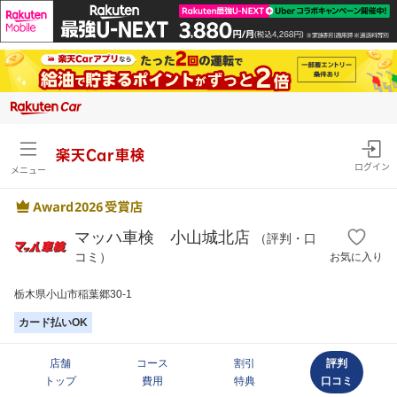
楽天Car車検
ログイン
メニュー
マッハ車検 小山城北店
（評判・口
コミ）
お気に入り
栃木県小山市稲葉郷30-1
カード払いOK
店舗
コース
割引
評判
トップ
費用
特典
口コミ