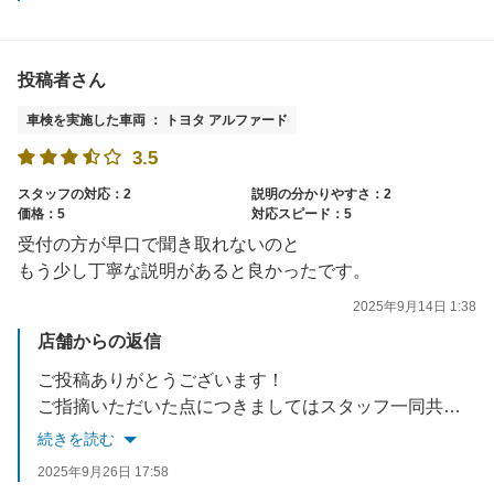
投稿者さん
車検を実施した車両 ： トヨタ アルファード
3.5
スタッフの対応：2
説明の分かりやすさ：2
価格：5
対応スピード：5
受付の方が早口で聞き取れないのと
もう少し丁寧な説明があると良かったです。
2025年9月14日 1:38
店舗からの返信
ご投稿ありがとうございます！
ご指摘いただいた点につきましてはスタッフ一同共有させていただき、声の大きさ・速さ・高さなど今一度改善させていただきます。
ご迷惑をお掛けして大変申し訳ございませんでした。
続きを読む
ご説明に関しましては、車検の点検結果などは当店で細かくお控えさせていただいておりますので、もし何か気になる点などあれば改めて詳しくご説明致しますのでお気軽にご連絡下さい！
2025年9月26日 17:58