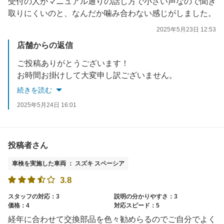
受付の人がマニュアル通りの話し方で小さい声なので聞き
取りにくいのと、なんだか噛み合わない感じがしました。
2025年5月23日 12:53
店舗からの返信
ご投稿ありがとうございます！
お時間お掛けして大変申し訳ございません。
お車の状態・整備内容、当日のご予約状況、特殊な検査が必要な車種である場合などで、短時間で車検が完了できない場合がございますのでご理解いただけると幸いです。
続きを読む
受付スタッフの声が小さくて聞き取りにくいことに関しましては、全スタッフでご指摘を共有させていただき、聞き取りやすい大きさ・話し方などの改善にスタッフ一同努めてまいります。
2025年5月24日 16:01
貴重なご意見まことにありがとうございました！
投稿者さん
車検を実施した車両 ： スズキ スペーシア
3.8
スタッフの対応：3
説明の分かりやすさ：3
価格：4
対応スピード：5
経年に合わせて交換部品を色々勧めらるのでご自分でよく