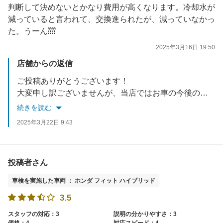
判断して決めないとかなり費用が高くなります。冷却水が
減っていると言われて、交換進られたが、減っていなかっ
た。うーん⁇⁇
2025年3月16日 19:50
店舗からの返信
ご投稿ありがとうございます！
大変申し訳ございませんが、当店ではお車の今後のことを考えて、故障が出る可能性がある部分に関しては一度ご説明させていただいております。
もちろん必ず修理しないといけないわけではなく、リスクをご説明させていただいた上でお客様のご希望に合わせてご提案する形を取らせていただいております。
続きを読む
また、冷却水に関しては、冷却水の性能測定や前回の交換距離などを見たうえで交換をオススメしております。
2025年3月22日 9:43
ご説明不足な部分があり大変申し訳ございませんでした。
その他気になる点などあればお気軽にご連絡下さい！
投稿者さん
車検を実施した車両 ： ホンダ フィット ハイブリッド
3.5
スタッフの対応：3
説明の分かりやすさ：3
価格：4
対応スピード：4