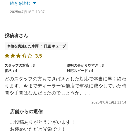
当該スタッフはもちろん、店内スタッフ一同で改めて社内研修を行い、共有して改善させていただきます。
続きを読む
次回ご来店時には気になった点に関してもご満足いただけるよう努力してまいりますので是非またご利用ください！
2025年7月18日 13:37
投稿者さん
車検を実施した車両 ： 日産 キューブ
3.5
スタッフの対応：3
説明の分かりやすさ：3
価格：4
対応スピード：4
どのスタッフの方もてきぱきとした対応で本当に早く終わ
ります。今までディーラーや他店で車検に費やしていた時
間や手間はなんだったのでしょうか、、、
2025年6月19日 11:54
店舗からの返信
ご投稿ありがとうございます！
お褒めいただき光栄です！