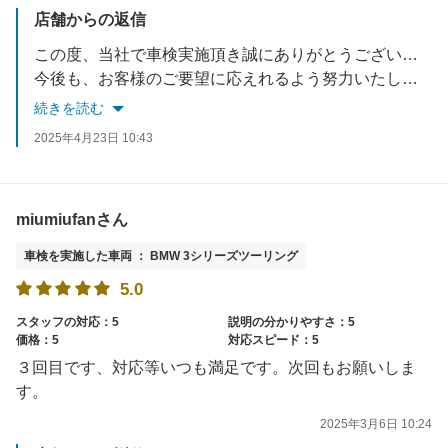
店舗からの返信
この度、当社で車検実施頂き誠にありがとうございました。
今後も、お客様のご要望に応えれるよう努力いたします。
お車でお困りごとがあれば、いつでもご相談ください。
続きを読む
スタッフ一同お待ちしております。
2025年4月23日 10:43
miumiufanさん
車検を実施した車両 ： BMW 3シリーズツーリング
5.0
スタッフの対応：5
説明の分かりやすさ：5
価格：5
対応スピード：5
３回目です、対応等いつも満足です。次回もお願いしま
す。
2025年3月6日 10:24