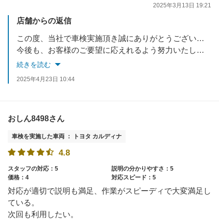
2025年3月13日 19:21
店舗からの返信
この度、当社で車検実施頂き誠にありがとうございました。
今後も、お客様のご要望に応えれるよう努力いたします。
お車でお困りごとがあれば、いつでもご相談ください。
続きを読む
スタッフ一同お待ちしております。
2025年4月23日 10:44
おしん8498さん
車検を実施した車両 ： トヨタ カルディナ
4.8
スタッフの対応：5
説明の分かりやすさ：5
価格：4
対応スピード：5
対応が適切で説明も満足、作業がスピーディで大変満足し
ている。
次回も利用したい。