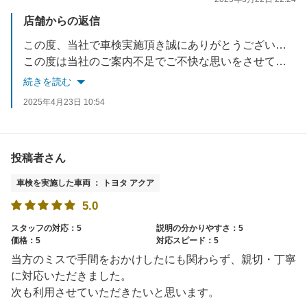
店舗からの返信
この度、当社で車検実施頂き誠にありがとうございました。
この度は当社のご案内不足でご不快な思いをさせてしまい大変申し訳ございませんでした。お客様へのお伝え漏れが無いようスタッフ一同再度徹底し今後も、お客様のご要望に応えれるよう努力いたします。
お車でお困りごとがあれば、いつでもご相談ください。
続きを読む
スタッフ一同お待ちしております。
2025年4月23日 10:54
投稿者さん
車検を実施した車両 ： トヨタ アクア
5.0
スタッフの対応：5
説明の分かりやすさ：5
価格：5
対応スピード：5
当方のミスで手間をおかけしたにも関わらず、親切・丁寧
に対応いただきました。
次も利用させていただきたいと思います。