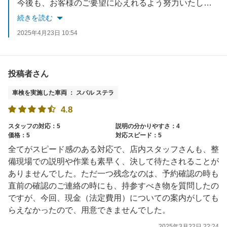
今後も、お客様のご要望に応えれるよう努力いたします。
お車でお困りごとがあれば、いつでもご相談ください。
続きを読む
スタッフ一同お待ちしております。
2025年4月23日 10:54
投稿者さん
車検を実施した車両 ： スバル ステラ
4.8
スタッフの対応：5
説明の分かりやすさ：4
価格：5
対応スピード：5
全てがスピード感のある対応で、店内スタッフさんも、整
備現場での説明や作業も素早く、決して待たされることが
ありませんでした。ただ一つ残念なのは、予約確認の時も
直前の確認のご連絡の時にも、持参すべき物を質問したの
ですが、今回、現金（法定費用）についての案内がしても
らえなかったので、用意できませんでした。
2025年3月22日 22:24