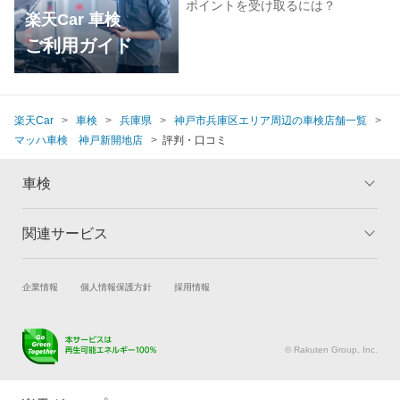
ポイントを受け取るには？
楽天Car 車検
ご利用ガイド
楽天Car
車検
兵庫県
神戸市兵庫区エリア周辺の車検店舗一覧
マッハ車検 神戸新開地店
評判・口コミ
車検
関連サービス
トップ
マイページ
メリット
ご利用ガイド
試乗・商談
新車購入
企業情報
個人情報保護方針
採用情報
車検の基礎知識
キャンペーン一覧
楽天Car車買取
車検予約
ランキング
よくある質問
キズ修理予約
洗車・コーティング予約
© Rakuten Group, Inc.
メンテナンス管理
タイヤ・パーツ購入
タイヤ交換サービス
楽天Car マガジン