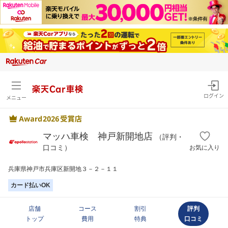
楽天Car車検
ログイン
メニュー
マッハ車検 神戸新開地店
（評判・
口コミ）
お気に入り
兵庫県神戸市兵庫区新開地３－２－１１
カード払いOK
店舗
コース
割引
評判
トップ
費用
特典
口コミ