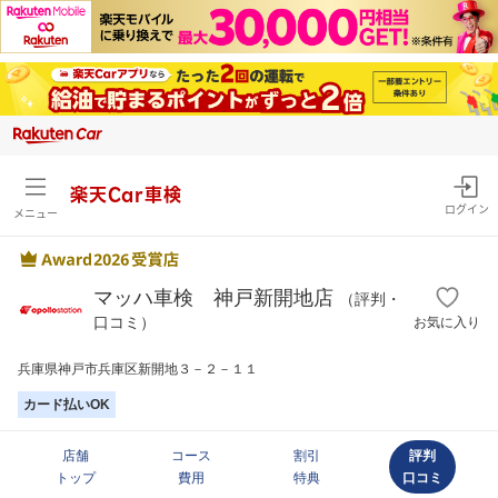
楽天Car車検
ログイン
メニュー
マッハ車検 神戸新開地店
（評判・
口コミ）
お気に入り
兵庫県神戸市兵庫区新開地３－２－１１
カード払いOK
店舗
コース
割引
評判
トップ
費用
特典
口コミ