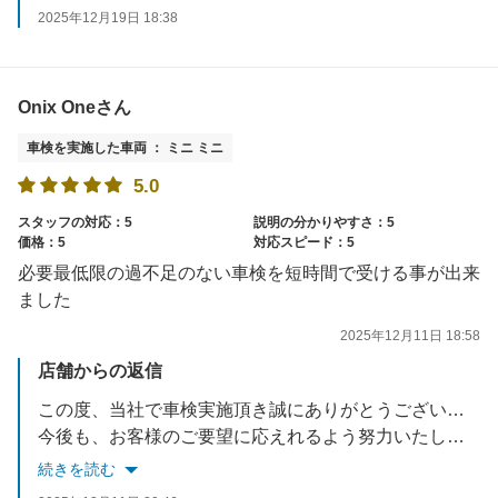
スタッフ一同お待ちしております。
2025年12月19日 18:38
Onix Oneさん
車検を実施した車両 ： ミニ ミニ
5.0
スタッフの対応：5
説明の分かりやすさ：5
価格：5
対応スピード：5
必要最低限の過不足のない車検を短時間で受ける事が出来
ました
2025年12月11日 18:58
店舗からの返信
この度、当社で車検実施頂き誠にありがとうございました。
今後も、お客様のご要望に応えれるよう努力いたします。
お車でお困りごとがあれば、いつでもご相談ください。
続きを読む
スタッフ一同お待ちしております。