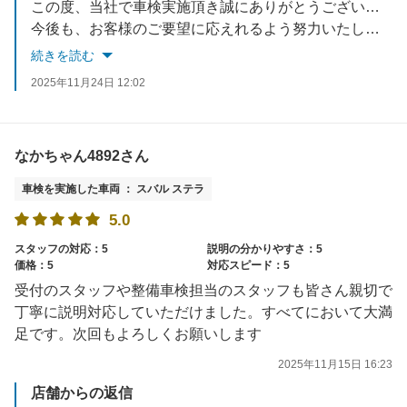
この度、当社で車検実施頂き誠にありがとうございました。
今後も、お客様のご要望に応えれるよう努力いたします。
お車でお困りごとがあれば、いつでもご相談ください。
続きを読む
スタッフ一同お待ちしております。
2025年11月24日 12:02
なかちゃん4892さん
車検を実施した車両 ： スバル ステラ
5.0
スタッフの対応：5
説明の分かりやすさ：5
価格：5
対応スピード：5
受付のスタッフや整備車検担当のスタッフも皆さん親切で
丁寧に説明対応していただけました。すべてにおいて大満
足です。次回もよろしくお願いします
2025年11月15日 16:23
店舗からの返信