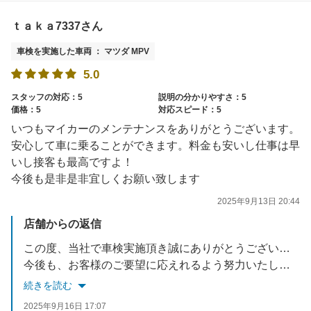
ｔａｋａ7337さん
車検を実施した車両 ： マツダ MPV
5.0
スタッフの対応：5
説明の分かりやすさ：5
価格：5
対応スピード：5
いつもマイカーのメンテナンスをありがとうございます。
安心して車に乗ることができます。料金も安いし仕事は早
いし接客も最高ですよ！
今後も是非是非宜しくお願い致します
2025年9月13日 20:44
店舗からの返信
この度、当社で車検実施頂き誠にありがとうございました。
今後も、お客様のご要望に応えれるよう努力いたします。
お車でお困りごとがあれば、いつでもご相談ください。
続きを読む
スタッフ一同お待ちしております。
2025年9月16日 17:07