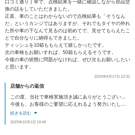
口コミ通り丁寧で、点検結果を一緒に確認しながら部品交
換の話をしていただきました。
正直、車のことはわからないので点検結果も「そうなん
だ」というカンジではありますが、それでもタイヤの外れ
た所や車の下なんて見るのは初めてで、見せてもらえたこ
とで自分なりに納得もできました。
ティッシュを10箱ももらえて嬉しかったです。
次の車検もお願いすれば、50箱もらえるそうです。
今後の車の状態に問題がなければ、ぜひ次もお願いしたい
と思います。
2025年9月17日 22:31
店舗からの返信
この度、当社で車検実施頂き誠にありがとうございました。
今後も、お客様のご要望に応えれるよう努力いたします。
お車でお困りごとがあれば、いつでもご相談ください。
続きを読む
スタッフ一同お待ちしております。
2025年10月1日 19:40