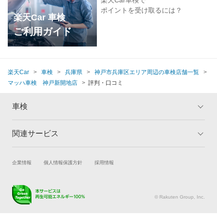
ポイントを受け取るには？
楽天Car 車検
ご利用ガイド
楽天Car
車検
兵庫県
神戸市兵庫区エリア周辺の車検店舗一覧
マッハ車検 神戸新開地店
評判・口コミ
車検
関連サービス
トップ
マイページ
メリット
ご利用ガイド
試乗・商談
新車購入
企業情報
個人情報保護方針
採用情報
車検の基礎知識
キャンペーン一覧
楽天Car車買取
車検予約
ランキング
よくある質問
キズ修理予約
洗車・コーティング予約
© Rakuten Group, Inc.
メンテナンス管理
タイヤ・パーツ購入