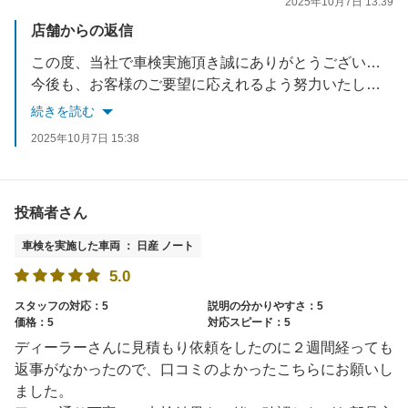
2025年10月7日 13:39
店舗からの返信
この度、当社で車検実施頂き誠にありがとうございました。
今後も、お客様のご要望に応えれるよう努力いたします。
お車でお困りごとがあれば、いつでもご相談ください。
続きを読む
スタッフ一同お待ちしております。
2025年10月7日 15:38
投稿者さん
車検を実施した車両 ： 日産 ノート
5.0
スタッフの対応：5
説明の分かりやすさ：5
価格：5
対応スピード：5
ディーラーさんに見積もり依頼をしたのに２週間経っても
返事がなかったので、口コミのよかったこちらにお願いし
ました。