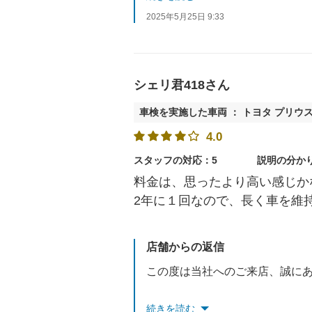
2025年5月25日 9:33
今後もより良い店舗作りを目指
またのご来店をスタッフ一同、
シェリ君418さん
車検を実施した車両 ： トヨタ プリウ
4.0
スタッフの対応：5
説明の分か
料金は、思ったより高い感じか
2年に１回なので、長く車を維
店舗からの返信
この度は当社へのご来店、誠に
また、貴重なご意見をいただき
続きを読む