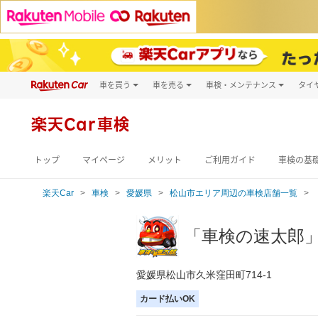
車を買う
車を売る
車検・メンテナンス
タイ
試乗・商談
楽天Car車買取
車検予約
キズ修理予約
新車
楽天Car車検
洗車・コーティン
メンテナンス管理
トップ
マイページ
メリット
ご利用ガイド
車検の基
楽天Car
車検
愛媛県
松山市エリア周辺の車検店舗一覧
「車検の速太郎
愛媛県松山市久米窪田町714-1
カード払いOK