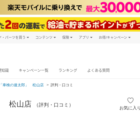
ヤ・パーツを買う
コンテンツ
保険
アプリ
お得/キャンペーン
楽天Carマガジン
キャンペーン
タイヤ・パーツ購入
自動車保険
楽天Carアプリ
自動車カタログ
タイヤ交換サービス
楽天マイカー
グ予約
礎知識
キャンペーン一覧
ランキング
よくある質問
「車検の速太郎」 松山店
評判・口コミ
」 松山店
（評判・口コミ）
お気に入