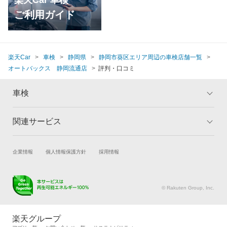
楽天Car 車検
ご利用ガイド
楽天Car
車検
静岡県
静岡市葵区エリア周辺の車検店舗一覧
オートバックス 静岡流通店
評判・口コミ
車検
関連サービス
トップ
マイページ
メリット
ご利用ガイド
試乗・商談
新車購入
企業情報
個人情報保護方針
採用情報
車検の基礎知識
キャンペーン一覧
楽天Car車買取
車検予約
ランキング
よくある質問
キズ修理予約
洗車・コーティング予約
© Rakuten Group, Inc.
メンテナンス管理
タイヤ・パーツ購入
タイヤ交換サービス
楽天Car マガジン
楽天グループ