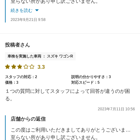
至らない所があり申し訳ございません。
お客様が当店を安心してご利用いただけるよう、オペレーションも見直し、改善を続けて参ります。
続きを読む
今後ともよろしくお願いします。
2023年9月21日 9:58
投稿者さん
車検を実施した車両 ： スズキ ワゴンR
3.3
スタッフの対応：2
説明の分かりやすさ：3
価格：3
対応スピード：5
１つの質問に対してスタッフによって回答が違うのが困
る。
2023年7月11日 10:56
店舗からの返信
この度はご利用いただきましてありがとうございます。
至らない所があり申し訳ございません。