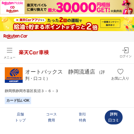
楽天Car車検
ログイン
メニュー
オートバックス 静岡流通店
（評
判・口コミ）
お気に入り
静岡県静岡市葵区長沼３－６－３
カード払いOK
店舗
コース
割引
評判
トップ
費用
特典
口コミ