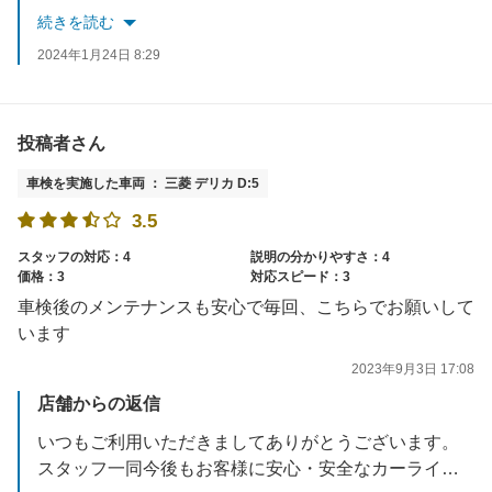
何かお困り事がありましたらいつでもご連絡ください。
続きを読む
またのご来店を楽しみにお待ちしております。
2024年1月24日 8:29
投稿者さん
車検を実施した車両 ： 三菱 デリカ D:5
3.5
スタッフの対応：4
説明の分かりやすさ：4
価格：3
対応スピード：3
車検後のメンテナンスも安心で毎回、こちらでお願いして
います
2023年9月3日 17:08
店舗からの返信
いつもご利用いただきましてありがとうございます。
スタッフ一同今後もお客様に安心・安全なカーライフをお届けできるよう努力していきます。