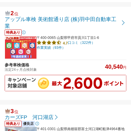
2
位
アップル車検 美術館通り店 (株)羽中田自動車工
業
特典あり
〒400-0065 山梨県甲府市貢川1丁目1-6
口コミ（322件）
4.7
作業実績（93件）
参考車検価格
40,540
円
法定24ヶ月点検対象
3
位
カーズFP 河口湖店
特典あり
優良店
〒401-0301 山梨県南都留郡富士河口湖町船津4964番地