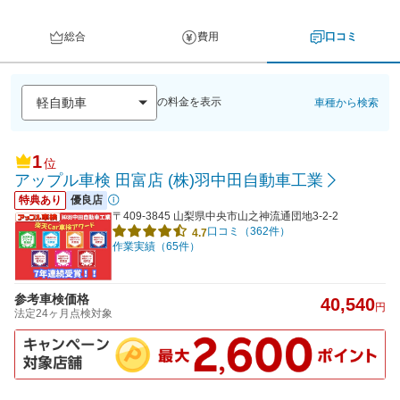
総合
費用
口コミ
の料金を表示
車種から検索
1
位
アップル車検 田富店 (株)羽中田自動車工業
特典あり
優良店
〒409-3845 山梨県中央市山之神流通団地3-2-2
口コミ（362件）
4.7
作業実績（65件）
参考車検価格
40,540
円
法定24ヶ月点検対象