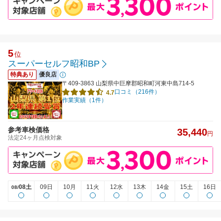
5
位
スーパーセルフ昭和BP
特典あり
優良店
〒409-3863 山梨県中巨摩郡昭和町河東中島714-5
口コミ（216件）
4.7
作業実績（1件）
参考車検価格
35,440
円
法定24ヶ月点検対象
08土
09日
10月
11火
12水
13木
14金
15土
16日
08/