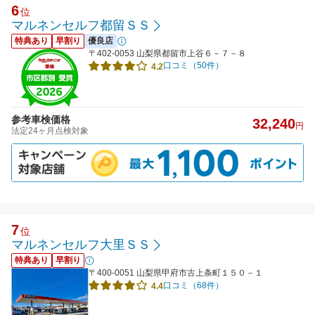
6
位
マルネンセルフ都留ＳＳ
特典あり
早割り
優良店
〒402-0053 山梨県都留市上谷６－７－８
口コミ（50件）
4.2
参考車検価格
32,240
円
法定24ヶ月点検対象
7
位
マルネンセルフ大里ＳＳ
特典あり
早割り
〒400-0051 山梨県甲府市古上条町１５０－１
口コミ（68件）
4.4