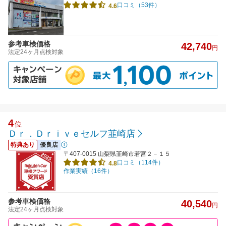
口コミ（53件）
4.6
参考車検価格
42,740
円
法定24ヶ月点検対象
4
位
Ｄｒ．Ｄｒｉｖｅセルフ韮崎店
特典あり
優良店
〒407-0015 山梨県韮崎市若宮２－１５
口コミ（114件）
4.8
作業実績（16件）
参考車検価格
40,540
円
法定24ヶ月点検対象