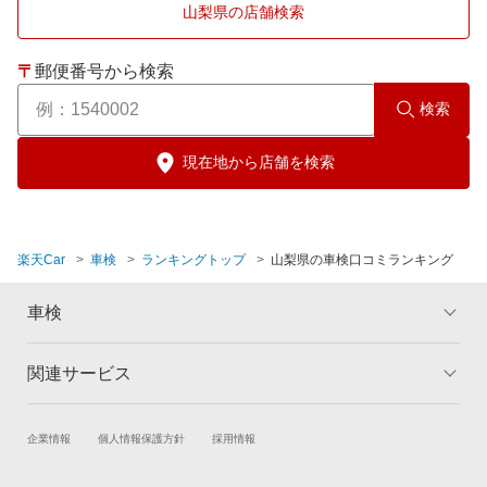
山梨県の店舗検索
中央市
〒
郵便番号から検索
都留市
検索
中巨摩郡
現在地から店舗を検索
韮崎市
楽天Car
車検
ランキングトップ
山梨県の車検口コミランキング
笛吹市
車検
富士吉田市
関連サービス
トップ
南アルプス市
マイページ
メリット
ご利用ガイド
南都留郡
試乗・商談
新車購入
企業情報
個人情報保護方針
採用情報
車検の基礎知識
キャンペーン一覧
楽天Car車買取
車検予約
ランキング
よくある質問