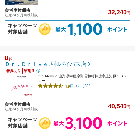
参考車検価格
32,240
円
法定24ヶ月点検対象
8
位
Ｄｒ．Ｄｒｉｖｅ昭和バイパス店
特典あり
早割り
〒409-3864 山梨県中巨摩郡昭和町押越字上河原１０７
４ー１
口コミ（28件）
4.9
参考車検価格
40,540
円
法定24ヶ月点検対象