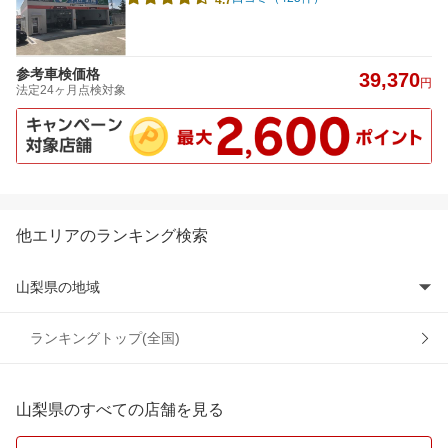
参考車検価格
39,370
円
法定24ヶ月点検対象
他エリアのランキング検索
山梨県の地域
大月市
ランキングトップ(全国)
甲斐市
山梨県のすべての店舗を見る
甲府市