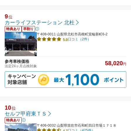
9
位
カーライフステーション 北杜
特典あり
早割り
〒408-0011 山梨県北杜市高根町箕輪新町6-2
口コミ（2件）
5.0
参考車検価格
58,020
円
法定24ヶ月点検対象
10
位
セルフ甲府東ＴＳ
特典あり
〒406-0032 山梨県笛吹市石和町四日市場１７１８
口コミ（425件）
4.7