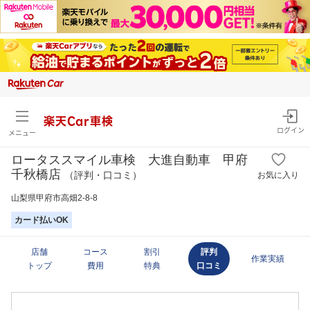
楽天Car車検
ログイン
メニュー
ロータススマイル車検 大進自動車 甲府
千秋橋店
（評判・口コミ）
お気に入り
山梨県甲府市高畑2-8-8
カード払いOK
店舗
コース
割引
評判
作業実績
トップ
費用
特典
口コミ