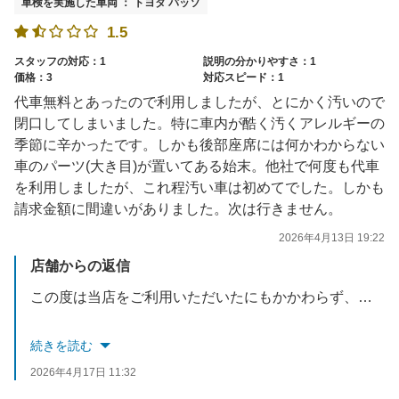
車検を実施した車両 ： トヨタ パッソ
1.5
スタッフの対応：1
説明の分かりやすさ：1
価格：3
対応スピード：1
代車無料とあったので利用しましたが、とにかく汚いので
閉口してしまいました。特に車内が酷く汚くアレルギーの
季節に辛かったです。しかも後部座席には何かわからない
車のパーツ(大き目)が置いてある始末。他社で何度も代車
を利用しましたが、これ程汚い車は初めてでした。しかも
請求金額に間違いがありました。次は行きません。
2026年4月13日 19:22
店舗からの返信
この度は当店をご利用いただいたにもかかわらず、代車の状態およびご請求内容に関してご不快な思いをおかけしましたこと、心よりお詫び申し上げます。
本来であれば、代車はお客様に安心して快適にご利用いただける状態でお貸し出しすべきところ、清掃が行き届いておらず、さらに車内に部品が残置されていたとのことで、あってはならない管理不備であったと深く反省しております。加えて、アレルギーの季節にお辛い思いをさせてしまいましたことも、重ねてお詫び申し上げます。
続きを読む
2026年4月17日 11:32
また、ご請求金額の誤りにつきましても、確認体制の甘さによるものであり、大変申し訳ございませんでした。