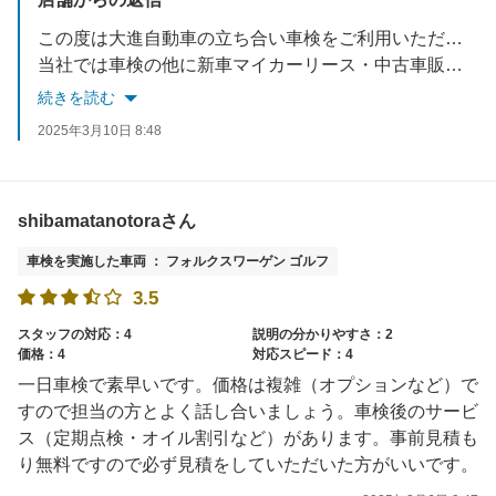
この度は大進自動車の立ち合い車検をご利用いただきありがとうございました！数多い自動車工場の中から当店をお選びいただき、星5つの評価を頂けたこと、大変励みになります。今後もお客様に快くご利用いただけるように従業員一同、一生懸命心がけてまいります。
当社では車検の他に新車マイカーリース・中古車販売・キズヘコミ直し・万が一の事故受付・保険の見直しなどお車の事はトータルサポートさせていただいております。何かございましたらぜひご相談くださいませ。またのご来店を心よりお待ちしております！✨
続きを読む
2025年3月10日 8:48
shibamatanotoraさん
車検を実施した車両 ： フォルクスワーゲン ゴルフ
3.5
スタッフの対応：4
説明の分かりやすさ：2
価格：4
対応スピード：4
一日車検で素早いです。価格は複雑（オプションなど）で
すので担当の方とよく話し合いましょう。車検後のサービ
ス（定期点検・オイル割引など）があります。事前見積も
り無料ですので必ず見積をしていただいた方がいいです。