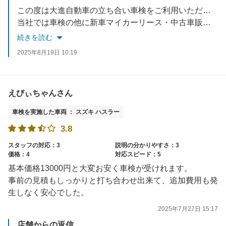
この度は大進自動車の立ち合い車検をご利用いただきありがとうございました！また、星5つの高評価と励みになるお言葉を頂き、お客様にご満足いただけて嬉しく思います。ありがとうございます！✨従業員一同、今後もお客様にとって分かりやすいご案内を心がけてまいります。
当社では車検の他に新車マイカーリース・中古車販売・キズヘコミ直し・万が一の事故受付・保険の見直しなどお車の事はトータルサポートさせていただいております。何かございましたらぜひご相談ください。またのご来店を心よりお待ちしております！
続きを読む
2025年8月19日 10:19
えびぃちゃんさん
車検を実施した車両 ： スズキ ハスラー
3.8
スタッフの対応：3
説明の分かりやすさ：3
価格：4
対応スピード：5
基本価格13000円と大変お安く車検が受けれます。
事前の見積もしっかりと打ち合わせ出来て、追加費用も発
生しなく安心でした。
2025年7月27日 15:17
店舗からの返信