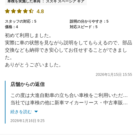
車検を実施した車両 ： スズキ スペーシア ギア
4.8
スタッフの対応：5
説明の分かりやすさ：5
価格：4
対応スピード：5
初めて利用しました。
実際に車の状態を見ながら説明をしてもらえるので、部品
交換なども納得でき安心してお任せすることができまし
た。
ありがとうございました。
2026年1月15日 15:55
店舗からの返信
この度は大進自動車の立ち合い車検をご利用いただきありがとうございました！また、初めてご利用とのことでしたが励みになるお言葉を頂き嬉しく思います。ありがとうございます！✨今後もお客様に快くご利用いただけるように従業員一同、一生懸命心がけてまいります。
当社では車検の他に新車マイカーリース・中古車販売・キズヘコミ直し・万が一の事故受付・保険の見直しなどお車の事はトータルサポートさせていただいております。何かございましたらぜひご相談くださいね。またのご来店を心よりお待ちしております！
続きを読む
2026年1月16日 9:25