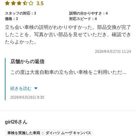
3.5
スタッフの対応：3
説明の分かりやすさ：4
価格：3
対応スピード：4
立ち会い車検の説明がわかりやすかった。部品交換が完了
したことを、写真か古い部品を見せていただき、確認でき
たらよかった。
2026年6月27日 11:24
店舗からの返信
この度は大進自動車の立ち合い車検をご利用いただきありがとうございました！また、貴重なご意見をいただきありがとうございます！さっそく社内で共有して今後のサービスに活かしてまいります。
当社では車検の他に新車マイカーリース・中古車販売・キズヘコミ直し・万が一の事故受付・保険の見直しなどお車の事はトータルサポートさせていただいております。何かございましたらぜひご相談くださいね。またのご来店を心よりお待ちしております！
続きを読む
2026年6月29日 9:35
girl26さん
車検を実施した車両 ： ダイハツ ムーヴ キャンバス