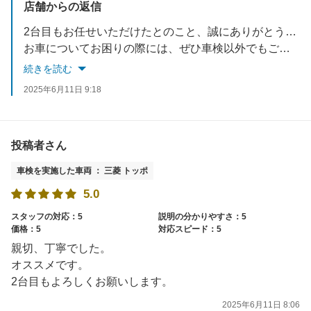
店舗からの返信
2台目もお任せいただけたとのこと、誠にありがとうございます。また、1台目に続き2台目に関しましても高評価を頂きとても励みになります✨。ありがとうございます！今後も迅速かつ丁寧なご対応を心がけてまいります。
お車についてお困りの際には、ぜひ車検以外でもご相談くださいね。毎日安心してご乗車いただけるようトータルサポートできましたら幸いです。
またのご来店を心よりお待ちしております！
続きを読む
2025年6月11日 9:18
投稿者さん
車検を実施した車両 ： 三菱 トッポ
5.0
スタッフの対応：5
説明の分かりやすさ：5
価格：5
対応スピード：5
親切、丁寧でした。
オススメです。
2台目もよろしくお願いします。
2025年6月11日 8:06