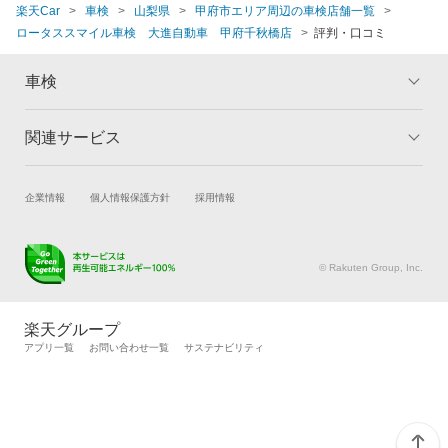
楽天Car
車検
山梨県
甲府市エリア周辺の車検店舗一覧
ロータススマイル車検 大進自動車 甲府千秋橋店
評判・口コミ
車検
関連サービス
トップ
マイページ
メリット
ご利用ガイド
試乗・商談
新車購入
企業情報
個人情報保護方針
採用情報
車検の基礎知識
キャンペーン一覧
楽天Car車買取
車検予約
ランキング
よくある質問
キズ修理予約
洗車・コーティング予約
© Rakuten Group, Inc.
メンテナンス管理
タイヤ・パーツ購入
タイヤ交換サービス
楽天Car マガジン
楽天グループ
自動車カタログ
自動車保険
アプリ一覧
お問い合わせ一覧
サステナビリティ
楽天マイカー割