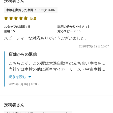
投稿者さん
車検を実施した車両 ： トヨタ C-HR
5.0
スタッフの対応：5
説明の分かりやすさ：5
価格：5
対応スピード：5
スピーディーな対応ありがとうございました。
2026年3月12日 15:07
店舗からの返信
こちらこそ、この度は大進自動車の立ち合い車検をご利用いただきありがとうございました！今後もお客様に快くご利用いただけるように従業員一同、一生懸命心がけてまいります。
当社では車検の他に新車マイカーリース・中古車販売・キズヘコミ直し・万が一の事故受付・保険の見直しなどお車の事はトータルサポートさせていただいております。何かございましたらぜひご相談くださいね。またのご来店を心よりお待ちしております！
続きを読む
2026年3月16日 10:05
投稿者さん