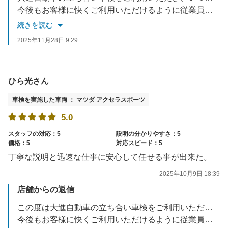
今後もお客様に快くご利用いただけるように従業員一同、一生懸命心がけてまいります。
当社では車検の他に新車マイカーリース・中古車販売・キズヘコミ直し・万が一の事故受付・保険の見直しなどお車の事はトータルサポートさせていただいております。何かございましたらぜひご相談くださいね。どうぞ今後ともよろしくお願いいたします！✨
続きを読む
2025年11月28日 9:29
ひら光さん
車検を実施した車両 ： マツダ アクセラスポーツ
5.0
スタッフの対応：5
説明の分かりやすさ：5
価格：5
対応スピード：5
丁寧な説明と迅速な仕事に安心して任せる事が出来た。
2025年10月9日 18:39
店舗からの返信
この度は大進自動車の立ち合い車検をご利用いただきありがとうございました！また、星5つの高評価と励みになるお言葉を頂き嬉しく思います。ありがとうございます。
今後もお客様に快くご利用いただけるように従業員一同、一生懸命心がけてまいります。