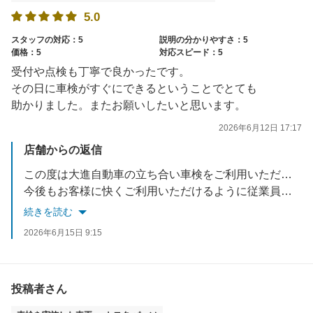
5.0
スタッフの対応：5
説明の分かりやすさ：5
価格：5
対応スピード：5
受付や点検も丁寧で良かったです。
その日に車検がすぐにできるということでとても
助かりました。またお願いしたいと思います。
2026年6月12日 17:17
店舗からの返信
この度は大進自動車の立ち合い車検をご利用いただきありがとうございました！また、星5つの高評価と励みになるお言葉を頂き嬉しく思います。ありがとうございます。
今後もお客様に快くご利用いただけるように従業員一同、一生懸命心がけてまいります。
当社では車検の他に新車マイカーリース・中古車販売・キズヘコミ直し・万が一の事故受付・保険の見直しなどお車の事はトータルサポートさせていただいております。何かございましたらぜひご相談くださいね。またのご来店を心よりお待ちしております！✨
続きを読む
2026年6月15日 9:15
投稿者さん