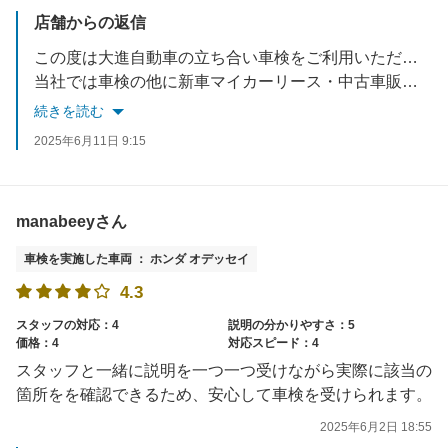
店舗からの返信
この度は大進自動車の立ち合い車検をご利用いただきありがとうございました！また、星5つの高評価と励みになるお言葉を頂き嬉しいです。ありがとうございます。今後もお客様に快くご利用いただけるように従業員一同、一生懸命心がけてまいります。
当社では車検の他に新車マイカーリース・中古車販売・キズヘコミ直し・万が一の事故受付・保険の見直しなどお車の事はトータルサポートさせていただいております。何かございましたらぜひご相談くださいね
続きを読む
2025年6月11日 9:15
manabeeyさん
車検を実施した車両 ： ホンダ オデッセイ
4.3
スタッフの対応：4
説明の分かりやすさ：5
価格：4
対応スピード：4
スタッフと一緒に説明を一つ一つ受けながら実際に該当の
箇所をを確認できるため、安心して車検を受けられます。
2025年6月2日 18:55