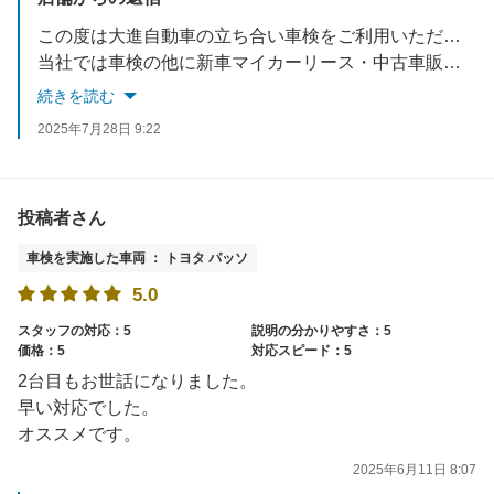
この度は大進自動車の立ち合い車検をご利用いただきありがとうございました！お見積もりから車検完了までご満足いただけたとのこと、スタッフ一同大変嬉しく思っております。安心してお任せいただけるよう、事前のご説明や明瞭な料金設定には特に力を入れておりますので、その点をお褒めいただけたことは大きな励みになります。ありがとうございます✨。
当社では車検の他に新車マイカーリース・中古車販売・キズヘコミ直し・万が一の事故受付・保険の見直しなどお車の事はトータルサポートさせていただいております。何かございましたらぜひ一度ご相談くださいね。またのご来店を心よりお待ちしております！
続きを読む
2025年7月28日 9:22
投稿者さん
車検を実施した車両 ： トヨタ パッソ
5.0
スタッフの対応：5
説明の分かりやすさ：5
価格：5
対応スピード：5
2台目もお世話になりました。
早い対応でした。
オススメです。
2025年6月11日 8:07