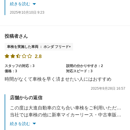
当社では車検の他に新車マイカーリース・中古車販売・キズヘコミ直し・万が一の事故受付・保険の見直しなどお車の事はトータルサポートさせていただいております。何かございましたらぜひご相談くださいね。またのご来店を心よりお待ちしております！✨
続きを読む
2025年10月10日 9:23
投稿者さん
車検を実施した車両 ： ホンダ フリード+
2.8
スタッフの対応：3
説明の分かりやすさ：2
価格：3
対応スピード：3
時間がなくて車検を早く済ませたい人にはおすすめ
2025年9月28日 16:57
店舗からの返信
この度は大進自動車の立ち合い車検をご利用いただきありがとうございました！今後も迅速かつ丁寧な作業を心がけてまいります。
当社では車検の他に新車マイカーリース・中古車販売・キズヘコミ直し・万が一の事故受付・保険の見直しなどお車の事はトータルサポートさせていただいております。何かございましたらぜひご相談ください。またのご来店を心よりお待ちしております！
続きを読む