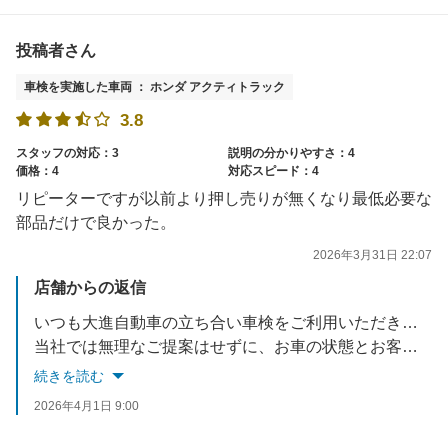
今回いただいたご指摘を真摯に受け止め、代車の清掃・点検体制の見直しおよび貸出前チェックの徹底、ならびに請求内容の確認体制の強化に努めてまいります。
投稿者さん
貴重なご意見をお寄せいただき、誠にありがとうございました。
車検を実施した車両 ： ホンダ アクティトラック
3.8
スタッフの対応：3
説明の分かりやすさ：4
価格：4
対応スピード：4
リピーターですが以前より押し売りが無くなり最低必要な
部品だけで良かった。
2026年3月31日 22:07
店舗からの返信
いつも大進自動車の立ち合い車検をご利用いただきありがとうございます！以前は当店のご案内において、ご意向に沿わないご提案となってしまった点がありましたこと、深くお詫び申し上げます。配慮が至らず、大変申し訳ございませんでした。
当社では無理なご提案はせずに、お車の状態とお客様のご要望に沿った整備や部品交換のみを分かりやすくご案内することを心がけております。今後もお客様に安心してお任せしていただけますよう精進してまいります！またのご来店を心よりお待ちしております。✨
続きを読む
2026年4月1日 9:00