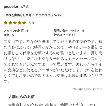
piccolorinさん
車検を実施した車両 ： マツダ スクラムバン
5.0
スタッフの対応：5
説明の分かりやすさ：5
価格：5
対応スピード：5
二度目です。見ながら説明してくださるので安心です。頼
む内容によっては時間がかかるので、やりたい事を最初に
お話しして代車をお願いするのが良いと思います。押し売
りもないし、逆にオトクなサービスはもっとセールスかけ
てくれてもいいんですよ、って思います。終わったらオイ
ル交換などに使えるクーポンがいただけます。それを使わ
なくてもお安いので次のオイル交換はお願いするつもりで
す。
2025年11月27日 19:09
店舗からの返信
大進自動車の立ち合い車検をご利用いただき、いつもありがとうございます！また、星5つの高評価と励みになるお言葉を頂き嬉しく思います。ありがとうございます。