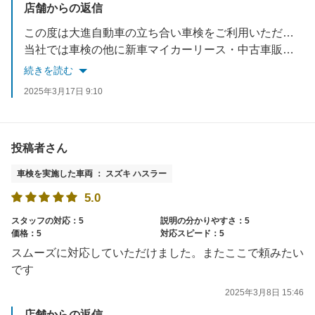
店舗からの返信
この度は大進自動車の立ち合い車検をご利用いただきありがとうございました！「また、お願いしたいと思います。」とのお言葉、とても嬉しく励みになります。今後もお客様に快くご利用いただけるように従業員一同、一生懸命心がけてまいります。
当社では車検の他に新車マイカーリース・中古車販売・キズヘコミ直し・万が一の事故受付・保険の見直しなどお車の事はトータルサポートさせていただいております。何かございましたらぜひご相談くださいませ。またのご来店を心よりお待ちしております！☺
続きを読む
2025年3月17日 9:10
投稿者さん
車検を実施した車両 ： スズキ ハスラー
5.0
スタッフの対応：5
説明の分かりやすさ：5
価格：5
対応スピード：5
スムーズに対応していただけました。またここで頼みたい
です
2025年3月8日 15:46
店舗からの返信