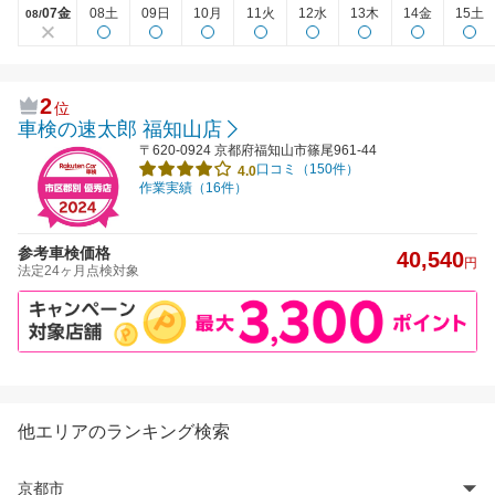
07金
08土
09日
10月
11火
12水
13木
14金
15土
08/
2
位
車検の速太郎 福知山店
〒620-0924 京都府福知山市篠尾961-44
口コミ（150件）
4.0
作業実績（16件）
参考車検価格
40,540
円
法定24ヶ月点検対象
他エリアのランキング検索
京都市