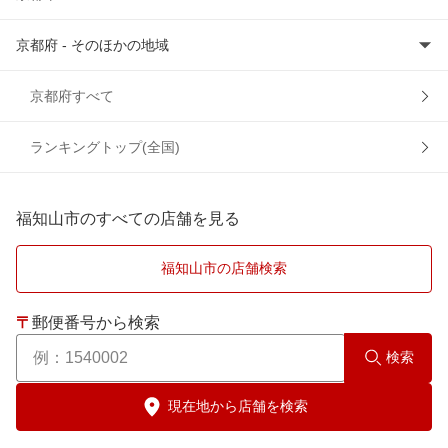
京都府 - そのほかの地域
京都市右京区
京都市上京区
宇治市
京都府すべて
京都市北区
乙訓郡
ランキングトップ(全国)
京都市左京区
亀岡市
福知山市のすべての店舗を見る
京都市下京区
木津川市
福知山市の店舗検索
京都市中京区
京田辺市
〒
郵便番号から検索
京都市西京区
久世郡
検索
京都市伏見区
城陽市
現在地から店舗を検索