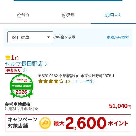
総合
費用
口コミ
の料金を表示
車種から検索
1
位
セルフ長田野店
特典あり
〒620-0862 京都府福知山市東佳屋野町1878-1
口コミ（25件）
4.2
参考車検価格
51,040
円
法定24ヶ月点検対象