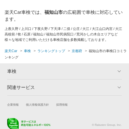
京都市南区
相楽郡
楽天Car車検では、
福知山市
の広範囲で車検に対応してい
京都市山科区
長岡京市
ます。
上夜久野 / 上川口 / 下夜久野 / 下天津 / 二俣 / 公庄 / 大江 / 大江山口内宮 / 大江
京都市
舞鶴市
高校前 / 牧 / 石原 / 福知山 / 福知山市民病院口 / 荒河かしの木台エリアなど
様々な地域でご利用いただける車検店舗を多数掲載しております。
向日市
楽天Car
車検
ランキングトップ
京都府
福知山市の車検口コミラ
ンキング
八幡市
車検
関連サービス
トップ
マイページ
メリット
ご利用ガイド
試乗・商談
新車購入
企業情報
個人情報保護方針
採用情報
車検の基礎知識
キャンペーン一覧
楽天Car車買取
車検予約
ランキング
よくある質問
キズ修理予約
洗車・コーティング予約
© Rakuten Group, Inc.