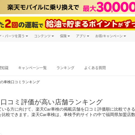
ヤ・パーツを買う
コンテンツ
保険
アプリ
お得/キャンペーン
楽天Carマガジン
キャンペーン
タイヤ・パーツ購入
自動車保険
楽天Carアプリ
自動車カタログ
タイヤ交換サービス
楽天マイカー
グ予約
礎知識
キャンペーン一覧
ランキング
よくある質問
の車検口コミランキング
の口コミ評価が高い店舗ランキング
ている方に向けて、楽天Car車検の掲載店舗を口コミ評価順に比較でき
較できます。楽天Car車検は、車検予約サイトの中で福岡県加盟店数No