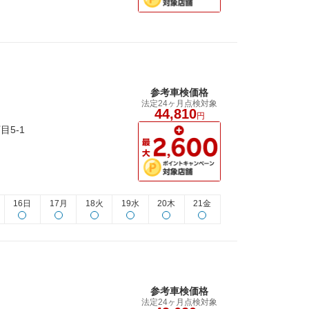
参考車検価格
法定24ヶ月点検対象
44,810
円
目5-1
16日
17月
18火
19水
20木
21金
参考車検価格
法定24ヶ月点検対象