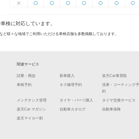
で車検に対応しています。
口三萩野エリアなど様々な地域でご利用いただける車検店舗を多数掲載しております。
関連サービス
試乗・商談
新車購入
楽天Car車買取
車検予約
キズ修理予約
洗車・コーティング
約
メンテナンス管理
タイヤ・パーツ購入
タイヤ交換サービス
楽天Car マガジン
自動車カタログ
自動車保険
楽天マイカー割