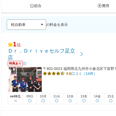
総合
費用
の料金を表示
1
位
Ｄｒ．Ｄｒｉｖｅセルフ足立
店
特典あり
〒802-0023 福岡県北九州市小倉北区下富
口コミ（14件）
4.6
08土
09日
10月
11火
12水
13木
14金
15土
08/