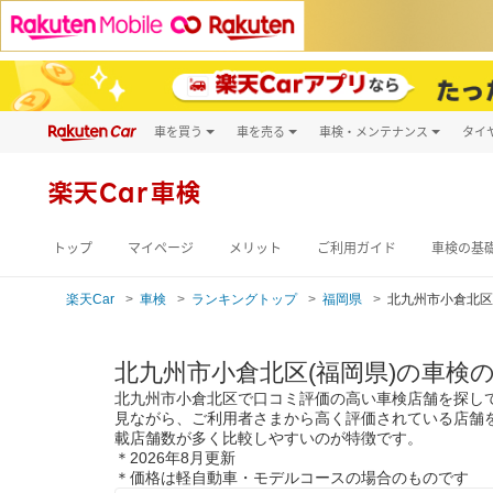
車を買う
車を売る
車検・メンテナンス
タイ
試乗・商談
楽天Car車買取
車検予約
キズ修理予約
新車
楽天Car車検
洗車・コーティン
メンテナンス管理
トップ
マイページ
メリット
ご利用ガイド
車検の基
楽天Car
車検
ランキングトップ
福岡県
北九州市小倉北区
北九州市小倉北区(福岡県)の車検
北九州市小倉北区で口コミ評価の高い車検店舗を探し
見ながら、ご利用者さまから高く評価されている店舗を比
載店舗数が多く比較しやすいのが特徴です。
＊2026年8月更新
＊価格は軽自動車・モデルコースの場合のものです