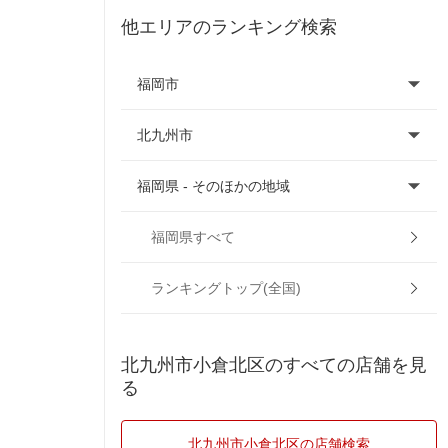
他エリアのランキング検索
福岡市
北九州市
福岡市早良区
福岡県 - そのほかの地域
福岡市城南区
北九州市小倉南区
福岡市中央区
北九州市戸畑区
朝倉市
福岡県すべて
福岡市西区
北九州市門司区
飯塚市
ランキングトップ(全国)
福岡市博多区
北九州市八幡西区
糸島市
北九州市小倉北区のすべての店舗を見
る
福岡市東区
北九州市八幡東区
大野城市
福岡市南区
北九州市
大牟田市
北九州市小倉北区の店舗検索