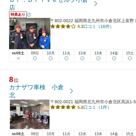
店
特典あり
〒802-0022 福岡県北九州市小倉北区上富
口コミ（16件）
4.3
08土
09日
10月
11火
12水
13木
14金
15土
08/
8
位
カナザワ車検 小倉
北
〒802-0021 福岡県北九州市小倉北区高浜1-5
口コミ（1件）
5.0
08土
09日
10月
11火
12水
13木
14金
15土
08/