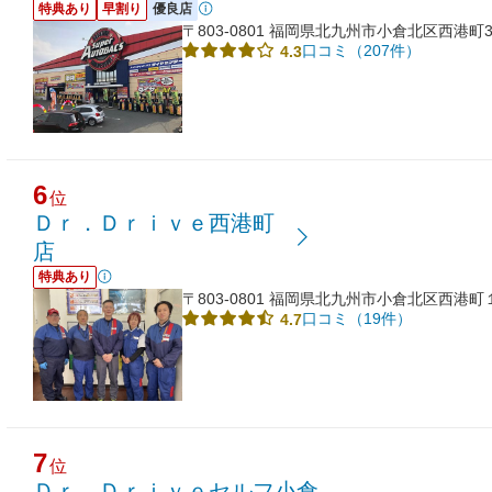
特典あり
早割り
優良店
〒803-0801 福岡県北九州市小倉北区西港町30
口コミ（207件）
4.3
6
位
Ｄｒ．Ｄｒｉｖｅ西港町
店
特典あり
〒803-0801 福岡県北九州市小倉北区西港町
口コミ（19件）
4.7
7
位
Ｄｒ．Ｄｒｉｖｅセルフ小倉