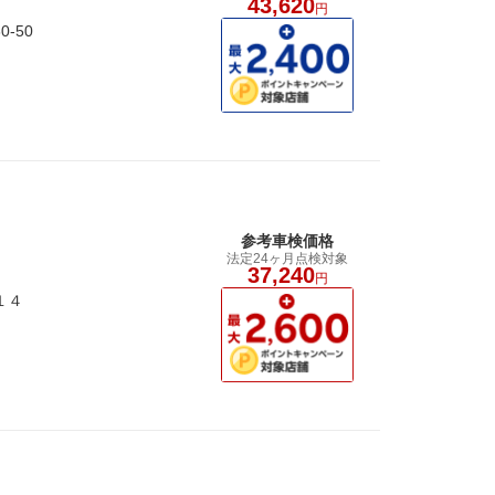
43,620
円
-50
参考車検価格
法定24ヶ月点検対象
37,240
円
１４