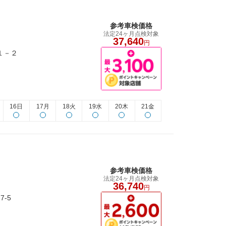
参考車検価格
法定24ヶ月点検対象
37,640
円
１－２
16日
17月
18火
19水
20木
21金
参考車検価格
法定24ヶ月点検対象
36,740
円
7-5