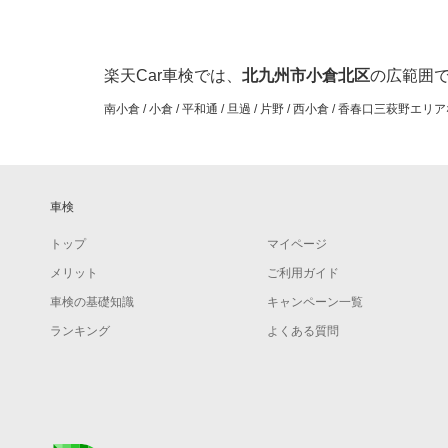
楽天Car車検では、
北九州市小倉北区
の広範囲
南小倉 / 小倉 / 平和通 / 旦過 / 片野 / 西小倉 / 香春
車検
トップ
マイページ
メリット
ご利用ガイド
車検の基礎知識
キャンペーン一覧
ランキング
よくある質問