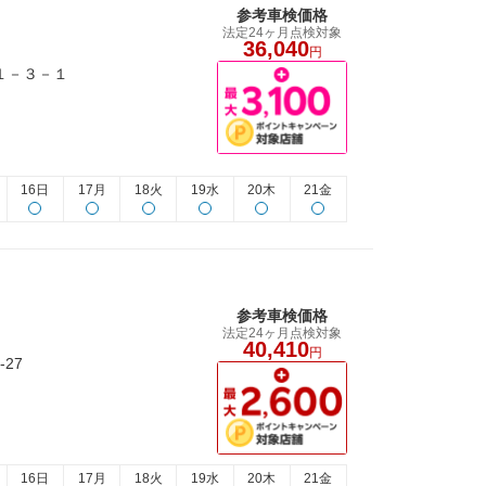
参考車検価格
法定24ヶ月点検対象
36,040
円
野１－３－１
16日
17月
18火
19水
20木
21金
参考車検価格
法定24ヶ月点検対象
40,410
円
-27
16日
17月
18火
19水
20木
21金