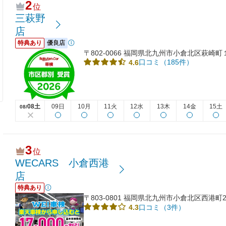
2
位
三萩野
店
特典あり
優良店
〒802-0066 福岡県北九州市小倉北区萩崎町
口コミ（185件）
4.6
08土
09日
10月
11火
12水
13木
14金
15土
08/
3
位
WECARS 小倉西港
店
特典あり
〒803-0801 福岡県北九州市小倉北区西港町2
口コミ（3件）
4.3