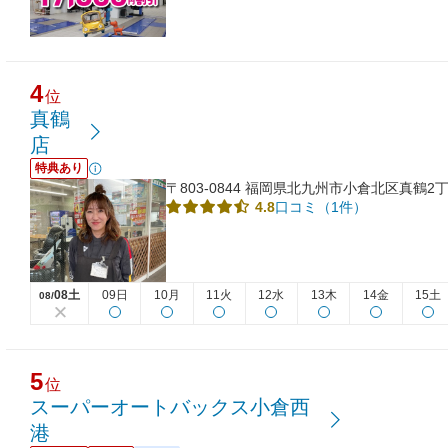
4
位
真鶴
店
特典あり
〒803-0844 福岡県北九州市小倉北区真鶴2丁
口コミ（1件）
4.8
08土
09日
10月
11火
12水
13木
14金
15土
08/
5
位
スーパーオートバックス小倉西
港