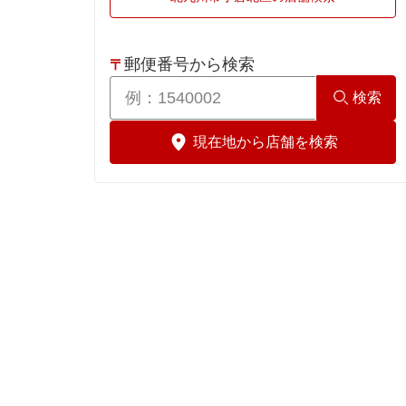
福岡市
小郡市
郵便番号から検索
〒
遠賀郡
検索
春日市
現在地から店舗を検索
糟屋郡
久留米市
古賀市
太宰府市
筑後市