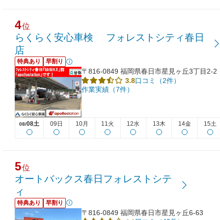
4
位
らくらく安心車検 フォレストシティ春日
店
特典あり
早割り
〒816-0849 福岡県春日市星見ヶ丘3丁目2-2
口コミ（2件）
3.8
作業実績（7件）
08土
09日
10月
11火
12水
13木
14金
15土
08/
5
位
オートバックス春日フォレストシテ
ィ
特典あり
早割り
〒816-0849 福岡県春日市星見ヶ丘6-63