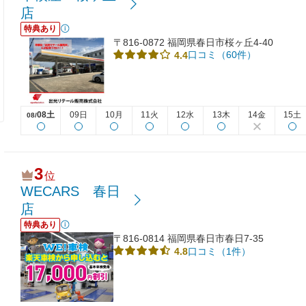
店
特典あり
〒816-0872 福岡県春日市桜ヶ丘4-40
口コミ（60件）
4.4
08土
09日
10月
11火
12水
13木
14金
15土
08/
3
位
WECARS 春日
店
特典あり
〒816-0814 福岡県春日市春日7-35
口コミ（1件）
4.8