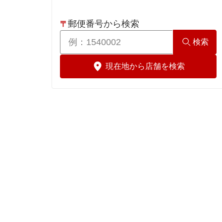
福岡市
北九州市
小郡市
郵便番号から検索
〒
検索
遠賀郡
現在地から店舗を検索
糟屋郡
久留米市
古賀市
太宰府市
筑後市
那珂川市