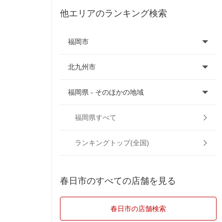
他エリアのランキング検索
福岡市
北九州市
福岡市早良区
福岡県 - そのほかの地域
福岡市城南区
北九州市小倉北区
福岡市中央区
北九州市小倉南区
朝倉市
福岡県すべて
福岡市西区
北九州市戸畑区
飯塚市
ランキングトップ(全国)
福岡市博多区
北九州市門司区
糸島市
春日市のすべての店舗を見る
福岡市東区
北九州市八幡西区
大野城市
春日市の店舗検索
福岡市南区
北九州市八幡東区
大牟田市