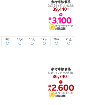
参考車検価格
法定24ヶ月点検対象
39,440
円
16日
17月
18火
19水
20木
21金
参考車検価格
法定24ヶ月点検対象
36,740
円