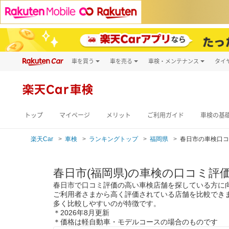
車を買う
車を売る
車検・メンテナンス
タイ
試乗・商談
楽天Car車買取
車検予約
キズ修理予約
新車
楽天Car車検
洗車・コーティン
メンテナンス管理
トップ
マイページ
メリット
ご利用ガイド
車検の基
楽天Car
車検
ランキングトップ
福岡県
春日市の車検口コ
春日市(福岡県)の車検の口コミ評
春日市で口コミ評価の高い車検店舗を探している方に
ご利用者さまから高く評価されている店舗を比較できます
多く比較しやすいのが特徴です。
＊2026年8月更新
＊価格は軽自動車・モデルコースの場合のものです