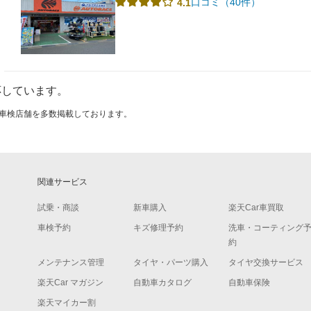
口コミ（40件）
4.1
応しています。
ける車検店舗を多数掲載しております。
関連サービス
試乗・商談
新車購入
楽天Car車買取
車検予約
キズ修理予約
洗車・コーティング
約
メンテナンス管理
タイヤ・パーツ購入
タイヤ交換サービス
楽天Car マガジン
自動車カタログ
自動車保険
楽天マイカー割