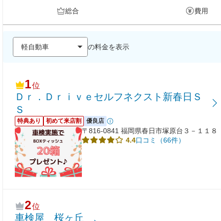
総合
費用
の料金を表示
1
位
Ｄｒ．Ｄｒｉｖｅセルフネクスト新春日Ｓ
Ｓ
特典あり
初めて来店割
優良店
〒816-0841 福岡県春日市塚原台３－１１８
口コミ（66件）
4.4
2
位
車検屋 桜ヶ丘