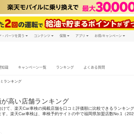
ヤ・パーツを買う
コンテンツ
保険
アプリ
お得/キャンペーン
楽天Carマガジン
キャンペーン
タイヤ・パーツ購入
自動車保険
楽天Carアプリ
自動車カタログ
タイヤ交換サービス
楽天マイカー
グ予約
礎知識
キャンペーン一覧
ランキング
よくある質問
ミランキング
価が高い店舗ランキング
向けて、楽天Car車検の掲載店舗を口コミ評価順に比較できるランキン
。楽天Car車検は、車検予約サイトの中で福岡県加盟店数No.1（20