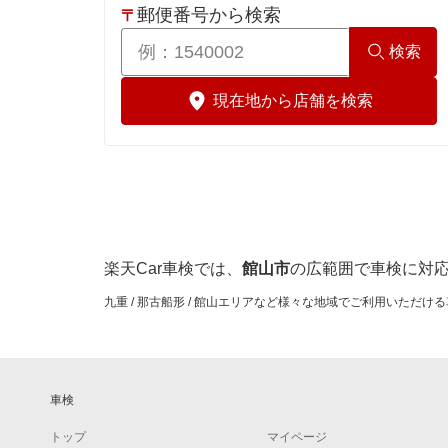
印旛郡
郵便番号から検索
〒
検索
浦安市
現在地から店舗を検索
大網白里市
柏市
鎌ケ谷市
木更津市
楽天Car車検では、
館山市
の広範囲で車検に対
九重 / 那古船形 / 館山エリアなど様々な地域でご利用いただ
君津市
佐倉市
車検
山武市
トップ
マイページ