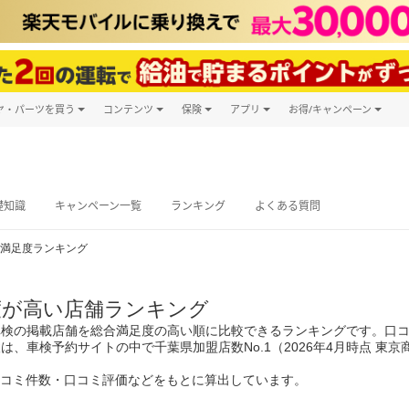
ヤ・パーツを買う
コンテンツ
保険
アプリ
お得/キャンペーン
楽天Carマガジン
キャンペーン
タイヤ・パーツ購入
自動車保険
楽天Carアプリ
自動車カタログ
タイヤ交換サービス
楽天マイカー
グ予約
礎知識
キャンペーン一覧
ランキング
よくある質問
満足度ランキング
度が高い店舗ランキング
車検の掲載店舗を総合満足度の高い順に比較できるランキングです。口コ
は、車検予約サイトの中で千葉県加盟店数No.1（2026年4月時点 
口コミ件数・口コミ評価などをもとに算出しています。