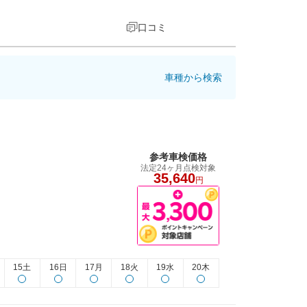
口コミ
車種から検索
参考車検価格
法定24ヶ月点検対象
35,640
円
15土
16日
17月
18火
19水
20木