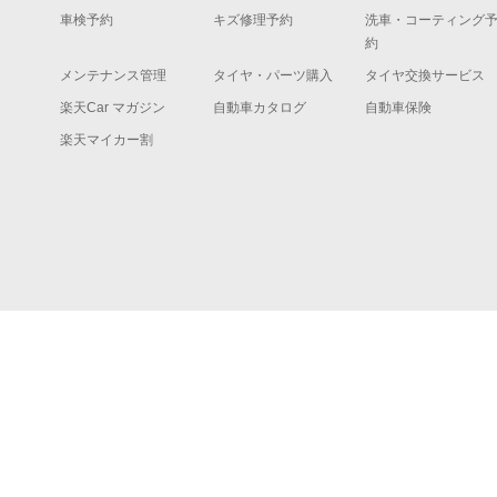
車検予約
キズ修理予約
洗車・コーティング
約
メンテナンス管理
タイヤ・パーツ購入
タイヤ交換サービス
楽天Car マガジン
自動車カタログ
自動車保険
楽天マイカー割