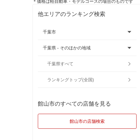
＊価格は軽自動車・モデルコースの場合のものです
他エリアのランキング検索
千葉市
千葉県 - そのほかの地域
千葉市稲毛区
千葉市中央区
旭市
千葉県すべて
千葉市花見川区
我孫子市
ランキングトップ(全国)
千葉市美浜区
市川市
館山市のすべての店舗を見る
千葉市若葉区
市原市
館山市の店舗検索
千葉市
印西市