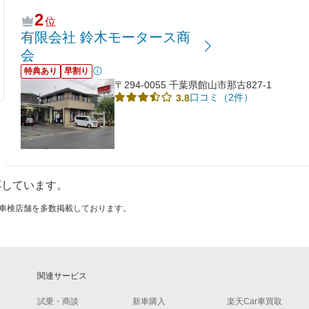
2
位
有限会社 鈴木モータース商
会
特典あり
早割り
〒294-0055 千葉県館山市那古827-1
口コミ（2件）
3.8
応しています。
ける車検店舗を多数掲載しております。
関連サービス
試乗・商談
新車購入
楽天Car車買取