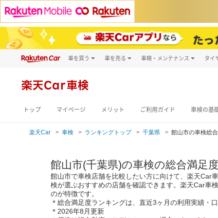
車を買う
車を売る
車検・メンテナンス
タイ
試乗・商談
楽天Car車買取
車検予約
キズ修理予約
新車
楽天Car車検
洗車・コーティン
メンテナンス管理
トップ
マイページ
メリット
ご利用ガイド
車検の基
楽天Car
車検
ランキングトップ
千葉県
館山市の車検総合
館山市(千葉県)の車検の総合満足
館山市で車検店舗を比較したい方に向けて、楽天Car
検が選ぶおすすめの店舗を確認できます。楽天Car車検
のが特徴です。
＊総合満足度ランキングは、直近3ヶ月の利用実績・
＊2026年8月更新