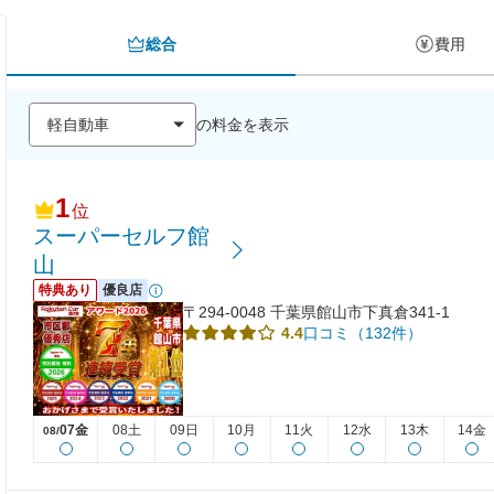
総合
費用
の料金を表示
1
位
スーパーセルフ館
山
特典あり
優良店
〒294-0048 千葉県館山市下真倉341-1
口コミ（132件）
4.4
07金
08土
09日
10月
11火
12水
13木
14金
08/