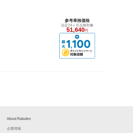
参考車検価格
法定24ヶ月点検対象
51,640
円
About Rakuten
企業情報