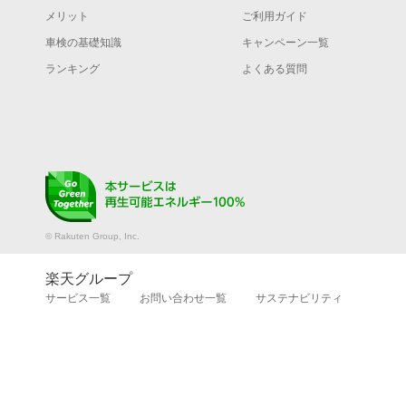
メリット
ご利用ガイド
白井市
車検の基礎知識
キャンペーン一覧
袖ケ浦市
ランキング
よくある質問
東金市
富里市
流山市
© Rakuten Group, Inc.
習志野市
楽天グループ
成田市
サービス一覧
お問い合わせ一覧
サステナビリティ
野田市
船橋市