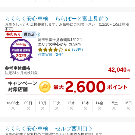
らくらく安心車検 ららぽーと富士見前
お車をしっかり点検整備します。お気軽にご相談下さい！(12/20～1/5は見積
不可)
特典あり
優良店
埼玉県富士見市鶴馬1512-1
エリアの中心から
:9.5km
（33件）
4.4
作業実績（2件）
参考車検価格
42,040
円
法定24ヶ月点検対象
08土
09日
10月
11火
12水
13木
14金
15土
16日
08/
らくらく安心車検 セルフ西川口
お車の状態とお客様のご要望に合わせた車検を提案致します