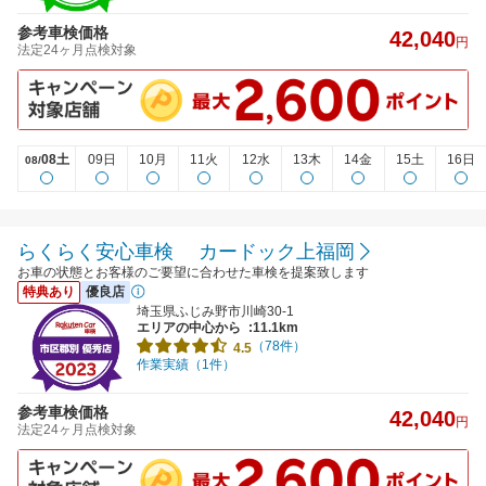
参考車検価格
42,040
円
法定24ヶ月点検対象
08土
09日
10月
11火
12水
13木
14金
15土
16日
08/
らくらく安心車検 カードック上福岡
お車の状態とお客様のご要望に合わせた車検を提案致します
特典あり
優良店
埼玉県ふじみ野市川崎30-1
エリアの中心から
:11.1km
（78件）
4.5
作業実績（1件）
参考車検価格
42,040
円
法定24ヶ月点検対象