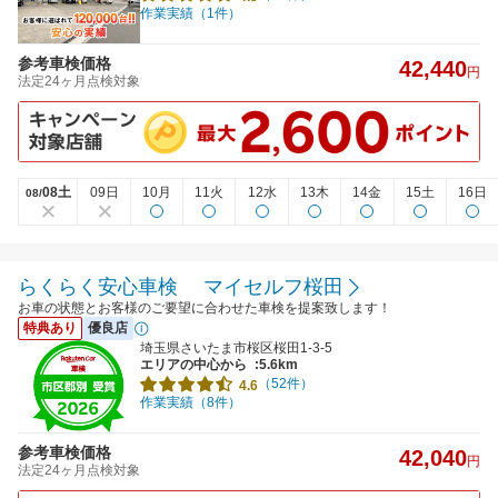
作業実績（1件）
参考車検価格
42,440
円
法定24ヶ月点検対象
08土
09日
10月
11火
12水
13木
14金
15土
16日
08/
らくらく安心車検 マイセルフ桜田
お車の状態とお客様のご要望に合わせた車検を提案致します！
特典あり
優良店
埼玉県さいたま市桜区桜田1-3-5
エリアの中心から
:5.6km
（52件）
4.6
作業実績（8件）
参考車検価格
42,040
円
法定24ヶ月点検対象