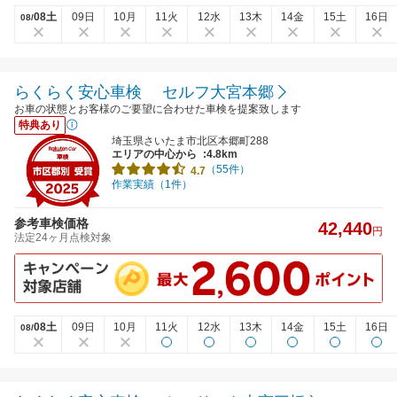
08土
09日
10月
11火
12水
13木
14金
15土
16日
08/
らくらく安心車検 セルフ大宮本郷
お車の状態とお客様のご要望に合わせた車検を提案致します
特典あり
埼玉県さいたま市北区本郷町288
エリアの中心から
:4.8km
（55件）
4.7
作業実績（1件）
参考車検価格
42,440
円
法定24ヶ月点検対象
08土
09日
10月
11火
12水
13木
14金
15土
16日
08/