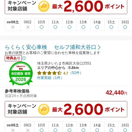
08土
09日
10月
11火
12水
13木
14金
15土
16日
08/
らくらく安心車検 セルフ浦和大谷口
お車の状態とお客様のご要望に合わせた車検を提案致します
特典あり
埼玉県さいたま市南区大谷口2551
エリアの中心から
:5.8km
（52件）
4.7
作業実績（1件）
参考車検価格
42,440
円
法定24ヶ月点検対象
08土
09日
10月
11火
12水
13木
14金
15土
16日
08/