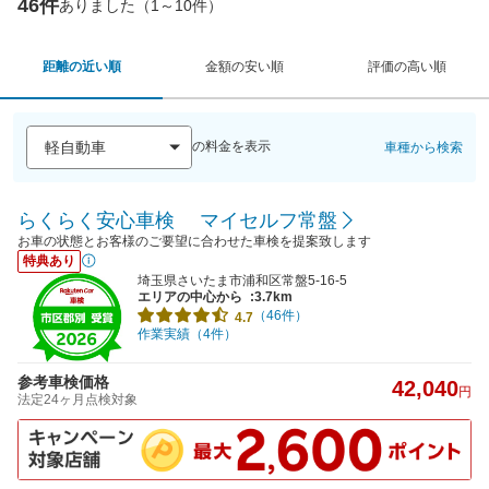
46件
ありました（1～10件）
距離の近い順
金額の安い順
評価の高い順
の料金を表示
車種から検索
らくらく安心車検 マイセルフ常盤
お車の状態とお客様のご要望に合わせた車検を提案致します
特典あり
埼玉県さいたま市浦和区常盤5-16-5
エリアの中心から
:3.7km
（46件）
4.7
作業実績（4件）
参考車検価格
42,040
円
法定24ヶ月点検対象