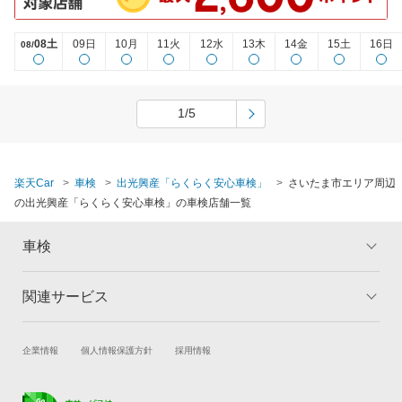
08土
09日
10月
11火
12水
13木
14金
15土
16日
08/
1/5
楽天Car
車検
出光興産「らくらく安心車検」
さいたま市エリア周辺
の出光興産「らくらく安心車検」の車検店舗一覧
車検
関連サービス
トップ
マイページ
メリット
ご利用ガイド
試乗・商談
新車購入
企業情報
個人情報保護方針
採用情報
車検の基礎知識
キャンペーン一覧
楽天Car車買取
車検予約
ランキング
よくある質問