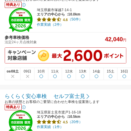
特典あり
埼玉県蕨市塚越7-14-1
エリアの中心から
:10.0km
（50件）
4.6
作業実績（2件）
参考車検価格
42,040
円
法定24ヶ月点検対象
08土
09日
10月
11火
12水
13木
14金
15土
16日
08/
らくらく安心車検 セルフ富士見
お車の状態とお客様のご要望に合わせた車検を提案致します
特典あり
埼玉県富士見市渡戸1-16-18
エリアの中心から
:10.5km
（20件）
4.5
作業実績（1件）