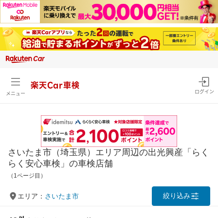
楽天Car車検
ログイン
メニュー
さいたま市（埼玉県）エリア周辺の出光興産「らく
らく安心車検」の車検店舗
（1ページ目）
絞り込み
エリア：
さいたま市