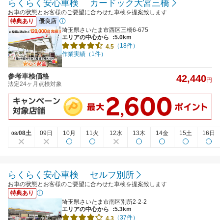
らくらく安心車検 カードック大宮三橋
お車の状態とお客様のご要望に合わせた車検を提案致します
特典あり
優良店
埼玉県さいたま市西区三橋6-675
エリアの中心から
:5.0km
（18件）
4.5
作業実績（1件）
参考車検価格
42,440
円
法定24ヶ月点検対象
08土
09日
10月
11火
12水
13木
14金
15土
16日
08/
らくらく安心車検 セルフ別所
お車の状態とお客様のご要望に合わせた車検を提案致します
特典あり
埼玉県さいたま市南区別所2-2-2
エリアの中心から
:5.3km
（37件）
4.3