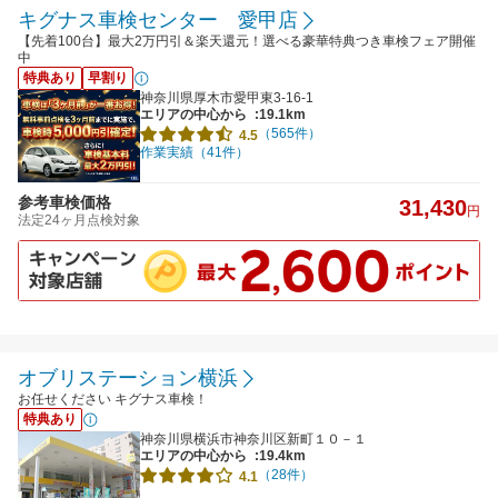
キグナス車検センター 愛甲店
【先着100台】最大2万円引＆楽天還元！選べる豪華特典つき車検フェア開催
中
特典あり
早割り
神奈川県厚木市愛甲東3-16-1
エリアの中心から
:19.1km
（565件）
4.5
作業実績（41件）
参考車検価格
31,430
円
法定24ヶ月点検対象
オブリステーション横浜
お任せください キグナス車検！
特典あり
神奈川県横浜市神奈川区新町１０－１
エリアの中心から
:19.4km
（28件）
4.1