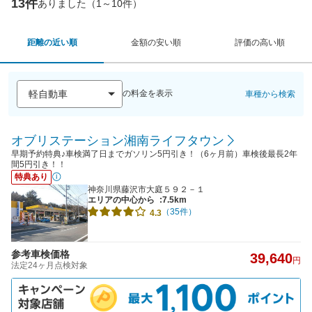
13件
ありました（1～10件）
距離の近い順
金額の安い順
評価の高い順
の料金を表示
車種から検索
オブリステーション湘南ライフタウン
早期予約特典♪車検満了日までガソリン5円引き！（6ヶ月前）車検後最長2年
間5円引き！！
特典あり
神奈川県藤沢市大庭５９２－１
エリアの中心から
:7.5km
（35件）
4.3
参考車検価格
39,640
円
法定24ヶ月点検対象