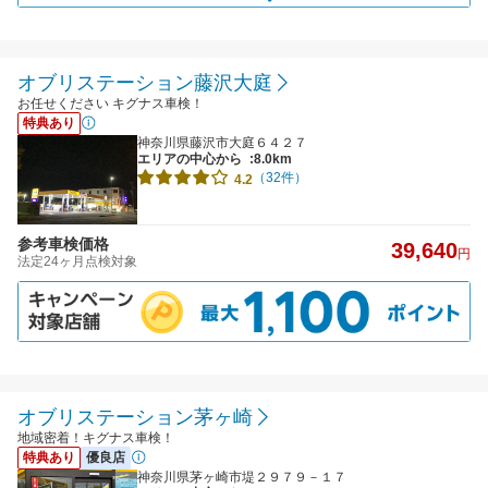
オブリステーション藤沢大庭
お任せください キグナス車検！
特典あり
神奈川県藤沢市大庭６４２７
エリアの中心から
:8.0km
（32件）
4.2
参考車検価格
39,640
円
法定24ヶ月点検対象
オブリステーション茅ヶ崎
地域密着！キグナス車検！
特典あり
優良店
神奈川県茅ヶ崎市堤２９７９－１７