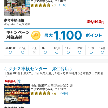
エリアの中心から
:10.8km
（15件）
4.7
参考車検価格
39,640
円
法定24ヶ月点検対象
06木
07金
08土
09日
10月
11火
12水
13木
14金
08/
キグナス車検センター 弥生台店
【先着100台】最大2万円引＆楽天還元！選べる豪華特典つき車検フェア開催
中
特典あり
神奈川県横浜市泉区弥生台36-18
エリアの中心から
:11.1km
（584件）
4.6