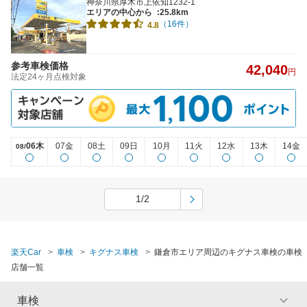
神奈川県厚木市上依知1232-1
エリアの中心から
:25.8km
（16件）
4.8
参考車検価格
42,040
円
法定24ヶ月点検対象
06木
07金
08土
09日
10月
11火
12水
13木
14金
08/
1/2
楽天Car
車検
キグナス車検
鎌倉市エリア周辺のキグナス車検の車検
店舗一覧
車検