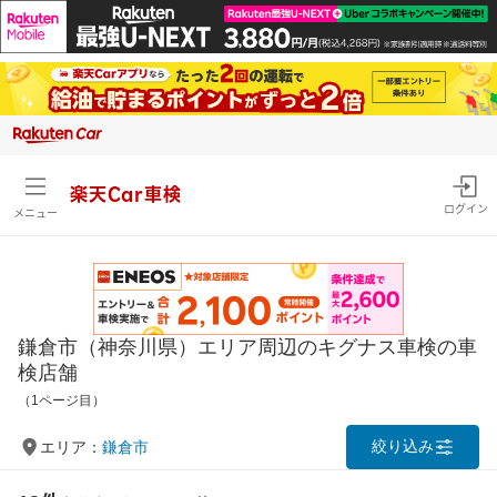
楽天Car車検
ログイン
メニュー
鎌倉市（神奈川県）エリア周辺のキグナス車検の車
検店舗
（1ページ目）
絞り込み
エリア：
鎌倉市