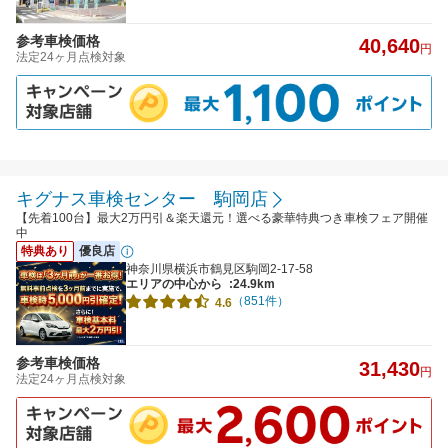
参考車検価格
40,640
円
法定24ヶ月点検対象
キグナス車検センター 駒岡店
【先着100台】最大2万円引＆楽天還元！選べる豪華特典つき車検フェア開催
中
特典あり
優良店
神奈川県横浜市鶴見区駒岡2-17-58
エリアの中心から
:24.9km
（851件）
4.6
参考車検価格
31,430
円
法定24ヶ月点検対象