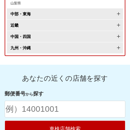
山梨県
中部・東海
長野県
近畿
新潟県
大阪府
中国・四国
富山県
兵庫県
岡山県
九州・沖縄
石川県
京都府
広島県
福岡県
福井県
滋賀県
鳥取県
佐賀県
あなたの近くの店舗を探す
愛知県
奈良県
島根県
長崎県
静岡県
和歌山県
山口県
熊本県
郵便番号
探す
から
岐阜県
愛媛県
大分県
三重県
香川県
宮崎県
高知県
鹿児島県
車検店舗検索