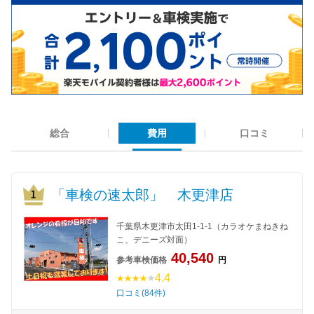
総合
費用
口コミ
「車検の速太郎」 木更津店
千葉県木更津市太田1-1-1（カラオケまねきね
こ、デニーズ対面）
40,540
参考車検価格
円
4.4
口コミ(84件)