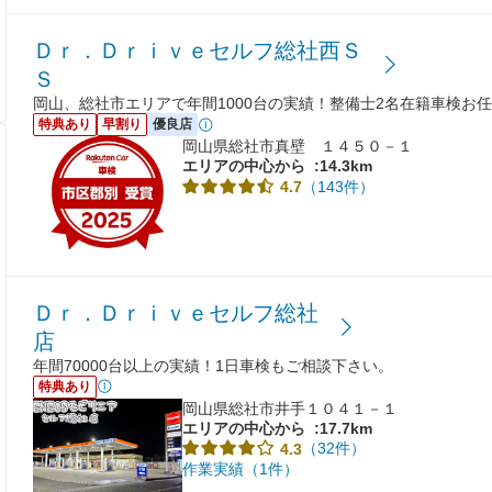
Ｄｒ．Ｄｒｉｖｅセルフ総社西Ｓ
Ｓ
岡山、総社市エリアで年間1000台の実績！整備士2名在籍車検お任
特典あり
早割り
優良店
岡山県総社市真壁 １４５０－１
エリアの中心から
:14.3km
（143件）
4.7
Ｄｒ．Ｄｒｉｖｅセルフ総社
店
年間70000台以上の実績！1日車検もご相談下さい。
特典あり
岡山県総社市井手１０４１－１
エリアの中心から
:17.7km
（32件）
4.3
作業実績（1件）