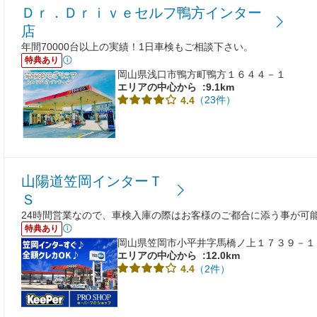
Ｄｒ．Ｄｒｉｖｅセルフ鴨方インター
店
年間70000台以上の実績！1日車検もご相談下さい。
特典あり
岡山県浅口市鴨方町鴨方１６４４－１
エリアの中心から
:9.1km
（23件）
4.4
山陽道笠岡インターＴ
Ｓ
24時間営業なので、車検入庫の際はお客様のご都合に添う事が可
特典あり
岡山県笠岡市小平井字馬橋ノ上１７３９－１
エリアの中心から
:12.0km
（2件）
4.4