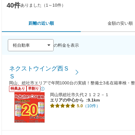
40件
ありました（1～10件）
距離の近い順
金額の安い順
の料金を表示
ネクストウイング西Ｓ
Ｓ
岡山、総社市エリアで年間1000台の実績！整備士3名在籍車検・
特典あり
早割り
岡山県総社市久代２１２２－１
エリアの中心から
:9.1km
（10件）
5.0