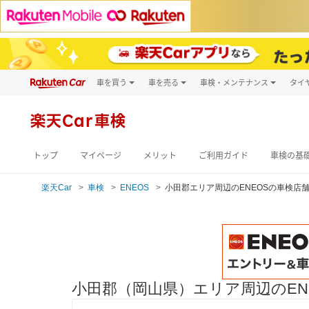
車を買う
車を売る
車検・メンテナンス
タイ
試乗・商談
楽天Car車買取
車検予約
キズ修理予約
新車
楽天Car車検
洗車・コーティン
メンテナンス管理
トップ
マイページ
メリット
ご利用ガイド
車検の基
楽天Car
車検
ENEOS
小田郡エリア周辺のENEOSの車検店
小田郡（岡山県）エリア周辺のEN