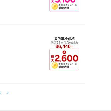
参考車検価格
法定24ヶ月点検対象
36,440
円
4