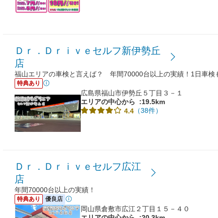
Ｄｒ．Ｄｒｉｖｅセルフ新伊勢丘
店
福山エリアの車検と言えば？ 年間70000台以上の実績！1日車
特典あり
広島県福山市伊勢丘５丁目３－１
エリアの中心から
:19.5km
（38件）
4.4
Ｄｒ．Ｄｒｉｖｅセルフ広江
店
年間70000台以上の実績！
特典あり
優良店
岡山県倉敷市広江２丁目１５－４０
エリアの中心から
:20.3km