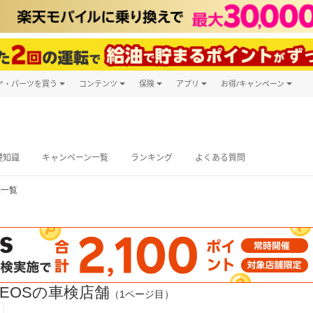
ヤ・パーツを買う
コンテンツ
保険
アプリ
お得/キャンペーン
楽天Carマガジン
キャンペーン
タイヤ・パーツ購入
自動車保険
楽天Carアプリ
自動車カタログ
タイヤ交換サービス
楽天マイカー
グ予約
礎知識
キャンペーン一覧
ランキング
よくある質問
舗一覧
EOSの車検店舗
（1ページ目）