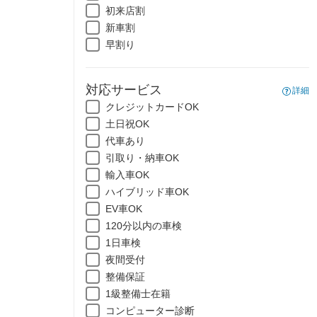
初来店割
新車割
早割り
対応サービス
詳細
クレジットカードOK
土日祝OK
代車あり
引取り・納車OK
輸入車OK
ハイブリッド車OK
EV車OK
120分以内の車検
1日車検
夜間受付
整備保証
1級整備士在籍
コンピューター診断