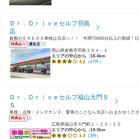
Ｄｒ．Ｄｒｉｖｅセルフ羽島
店
倉敷のＥＮＥＯＳ車検は当店へ！！ 年間70000台以上の実績！
特典あり
優良店
岡山県倉敷市羽島２６４－１
エリアの中心から
:18.4km
（47件）
4.2
Ｄｒ．Ｄｒｉｖｅセルフ福山大門Ｓ
Ｓ
車検・点検・メンテナンス、愛車のことなら当店へおまかせくだ
特典あり
広島県福山市大門町１－２３－１０
エリアの中心から
:19.3km
（3件）
3.4