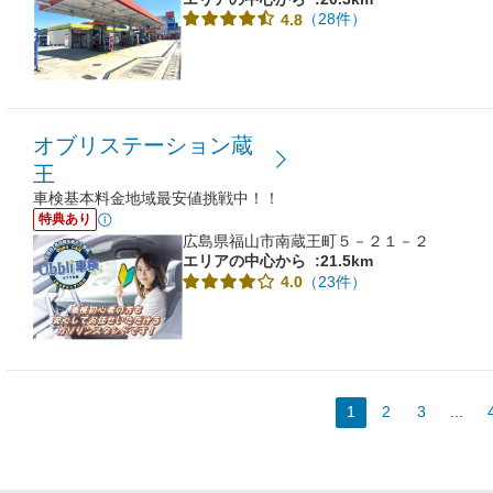
（28件）
4.8
オブリステーション蔵
王
車検基本料金地域最安値挑戦中！！
特典あり
広島県福山市南蔵王町５－２１－２
エリアの中心から
:21.5km
（23件）
4.0
1
2
3
...