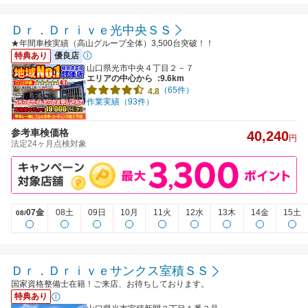
Ｄｒ．Ｄｒｉｖｅ光中央ＳＳ
★年間車検実績（高山グループ全体）3,500台突破！！
特典あり
優良店
山口県光市中央４丁目２－７
エリアの中心から
:9.6km
（65件）
4.8
作業実績（93件）
参考車検価格
40,240
円
法定24ヶ月点検対象
07金
08土
09日
10月
11火
12水
13木
14金
15土
08/
Ｄｒ．Ｄｒｉｖｅサンクス室積ＳＳ
国家資格整備士在籍！ご来店、お待ちしております。
特典あり