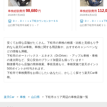
閉じる
閉じる
98,680
112,
車検総額費用
円
車検総額費用
2026年7月29日
2026年4月22日
Ｄｒ．Ｄｒｉｖｅ下松タウンセンターＳＳ
Ｄｒ．Ｄｒｉｖｅ下
山口県下松市中央町２１－７
山口県下松市中央町２１
安くてお得な店舗がたくさん。下松市の車検の検索・比較と見積もり予
約なら楽天Car車検。車検に関する用語集や、おすすめキャンペーンな
どの情報も満載。
下松市のオートバックス・エネオス（Dr.Drive）・アップル車検・車検
の速太郎など、安心安全のブランド加盟店も揃っています！
郵便番号から店舗の簡単検索、事前見積もり、車検実施で楽天ポイント
500ポイントが付与されます。
下松市で車検費用をお得にしたいあなたに、かしこく探そう楽天Car車
検。
楽天Car
車検
山口県
下松市エリア周辺の車検店舗一覧