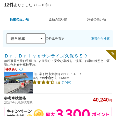
12件
ありました（1～10件）
距離の近い順
金額の安い順
評価の高い順
の料金を表示
車種から検索
PR
Ｄｒ．Ｄｒｉｖｅサンライズ久保ＳＳ
無料事前点検お見積りにより安心・安全な車検をご提案、お車の状態とご要
望に合わせた車検実施。
特典あり
山口県下松市大字河内１８５４－１
エリアの中心から
:1.4km
（15件）
4.5
参考車検価格
40,240
円
法定24ヶ月点検対象