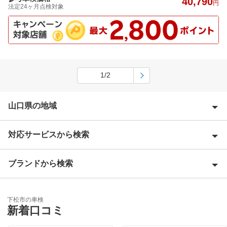
40,790
円
法定24ヶ月点検対象
1/2
山口県の地域
対応サービスから検索
阿武郡
岩国市
ブランドから検索
Award 受賞店
宇部市
優良店
ENEOS
大島郡
下松市の車検
特典あり
新着口コミ
玖珂郡
閉じる
クレジットカードOK