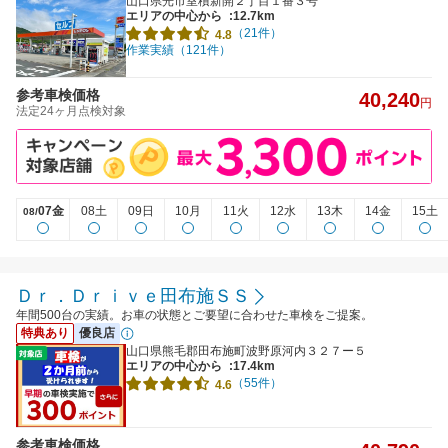
山口県光市室積新開２丁目１番３号
エリアの中心から
:12.7km
（21件）
4.8
作業実績（121件）
参考車検価格
40,240
円
法定24ヶ月点検対象
07金
08土
09日
10月
11火
12水
13木
14金
15土
08/
Ｄｒ．Ｄｒｉｖｅ田布施ＳＳ
年間500台の実績。お車の状態とご要望に合わせた車検をご提案。
特典あり
優良店
山口県熊毛郡田布施町波野原河内３２７ー５
エリアの中心から
:17.4km
（55件）
4.6
参考車検価格