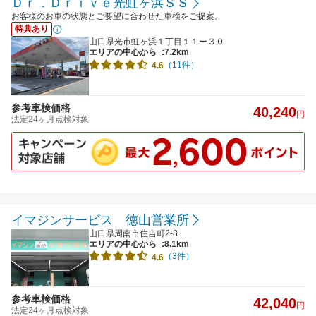
Ｄｒ．Ｄｒｉｖｅ光虹ヶ浜ＳＳ
お客様のお車の状態とご要望に合わせた車検をご提案。
特典あり
山口県光市虹ヶ浜１丁目１１ー３０
エリアの中心から
:7.2km
（11件）
4.6
参考車検価格
40,240
円
法定24ヶ月点検対象
イマジンサービス 徳山営業所
山口県周南市住吉町2-8
エリアの中心から
:8.1km
（3件）
4.6
参考車検価格
42,040
円
法定24ヶ月点検対象