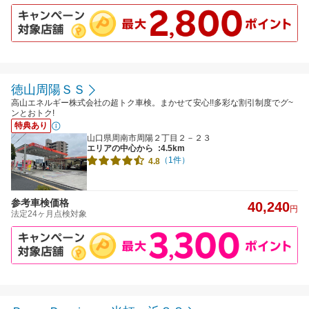
徳山周陽ＳＳ
高山エネルギー株式会社の超トク車検。まかせて安心!!多彩な割引制度でグ~
ンとおトク!
特典あり
山口県周南市周陽２丁目２－２３
エリアの中心から
:4.5km
（1件）
4.8
参考車検価格
40,240
円
法定24ヶ月点検対象