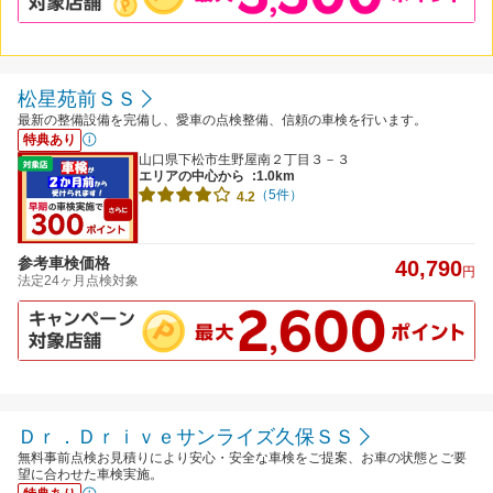
松星苑前ＳＳ
最新の整備設備を完備し、愛車の点検整備、信頼の車検を行います。
特典あり
山口県下松市生野屋南２丁目３－３
エリアの中心から
:1.0km
（5件）
4.2
参考車検価格
40,790
円
法定24ヶ月点検対象
Ｄｒ．Ｄｒｉｖｅサンライズ久保ＳＳ
無料事前点検お見積りにより安心・安全な車検をご提案、お車の状態とご要
望に合わせた車検実施。