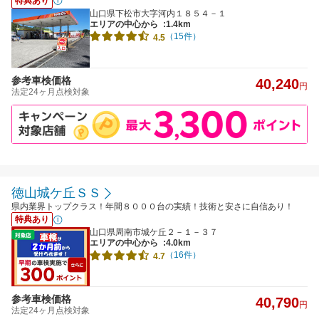
特典あり
山口県下松市大字河内１８５４－１
エリアの中心から
:1.4km
（15件）
4.5
参考車検価格
40,240
円
法定24ヶ月点検対象
徳山城ケ丘ＳＳ
県内業界トップクラス！年間８０００台の実績！技術と安さに自信あり！
特典あり
山口県周南市城ケ丘２－１－３７
エリアの中心から
:4.0km
（16件）
4.7
参考車検価格
40,790
円
法定24ヶ月点検対象