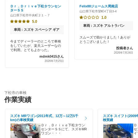
Ｄｒ．Ｄｒｉｖｅ下松タウンセン
Felix88ジェームス周南店
熊毛郡
ターＳＳ
山口県下松市望町4丁目3-4
土日祝OK
山口県下松市中央町２１－７
1.0
山陽小野田市
5.0
代車あり
車両 : スズキ アルトラパン
車両 : スズキ スペーシア ギア
下関市
引取り・納車あり
スムーズで助かりました！ありが
今までディーラーのところで車検
とうございました！
周南市
をしていたが、楽天ユーザーなの
投稿者さん
輸入車OK
で利用。とてもよかった。
2026年7月24日
mdmk0415さん
長門市
2026年7月25日
ハイブリッド車OK
萩市
EV車OK
光市
1日車検
下松市の車検
防府市
作業実績
夜間受付
美祢市
整備保証
スズキ MRワゴン(2011年式、12万～12万5千
スズキ スイフト(2009
km)の車検実績
検実績
柳井市
Ｄｒ．Ｄｒｉｖｅ下松タウン
Ｄ
コンピューター診断
センターＳＳにて、スズキMR
セ
山口市
ワゴン・・・
イ