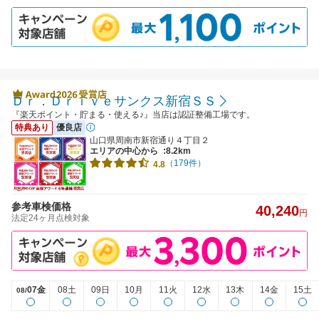
Ｄｒ．Ｄｒｉｖｅサンクス新宿ＳＳ
『楽天ポイント・貯まる・使える♪』当店は認証整備工場です。
特典あり
優良店
山口県周南市新宿通り４丁目２
エリアの中心から
:8.2km
（179件）
4.8
参考車検価格
40,240
円
法定24ヶ月点検対象
07金
08土
09日
10月
11火
12水
13木
14金
15土
08/