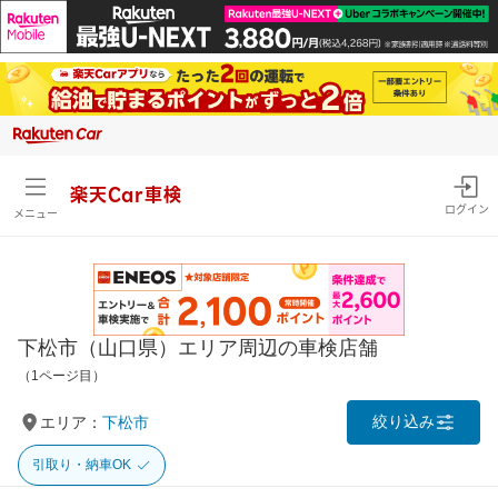
楽天Car車検
ログイン
メニュー
下松市（山口県）エリア周辺の車検店舗
（1ページ目）
絞り込み
エリア：
下松市
引取り・納車OK