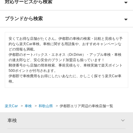
対応サービスから検索
有田郡
有田市
ブランドから検索
Award 受賞店
岩出市
優良店
「車検の速太郎」
海草郡
安くてお得な店舗がたくさん。伊都郡の車検の検索・比較と見積もり予
特典あり
約なら楽天Car車検。車検に関する用語集や、おすすめキャンペーンな
チャレンジ車検
どの情報も満載。
海南市
伊都郡のオートバックス・エネオス（Dr.Drive）・アップル車検・車検
初めて来店割りあり
車検のコバック
の速太郎など、安心安全のブランド加盟店も揃っています！
紀の川市
郵便番号から店舗の簡単検索、事前見積もり、車検実施で楽天ポイント
新車初回割りあり
500ポイントが付与されます。
マッハ車検
御坊市
伊都郡で車検費用をお得にしたいあなたに、かしこく探そう楽天Car車
早割りあり
検。
出光興産「らくらく安心車検」
新宮市
クレジットカードOK
田辺市
閉じる
土日祝OK
楽天Car
車検
和歌山県
伊都郡エリア周辺の車検店舗一覧
西牟婁郡
代車あり
車検
橋本市
引取り・納車あり