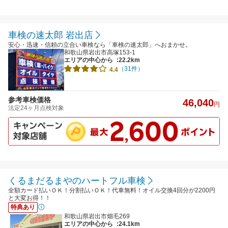
車検の速太郎 岩出店
安心・迅速・信頼の立合い車検なら「車検の速太郎」へおまかせ。
和歌山県岩出市高塚153-1
エリアの中心から
:22.2km
（31件）
4.4
参考車検価格
46,040
円
法定24ヶ月点検対象
くるまだるまやのハートフル車検
全額カード払いＯＫ！分割払いＯＫ！代車無料！オイル交換4回分が2200円
と大変お得！！
特典あり
和歌山県岩出市畑毛269
エリアの中心から
:24.1km