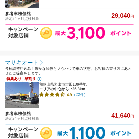
参考車検価格
29,040
円
法定24ヶ月点検対象
マサキオート
各種調整料込み！確かな経験とノウハウで車の状態、お客様の乗り方にあわ
せたご提案をします。
特典あり
早割り
和歌山県岩出市吉田139番地
エリアの中心から
:26.3km
（22件）
4.9
参考車検価格
41,640
円
法定24ヶ月点検対象