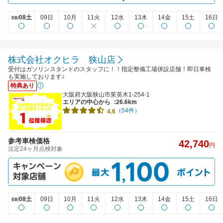
08土
09日
10月
11火
12水
13木
14金
15土
16日
08/
株式会社オクヒラ 狭山店
受付はガソリンスタンドのスタッフに！！指定整備工場併設店舗！即日車検
も実施しております♪
特典あり
大阪府大阪狭山市茱萸木1-254-1
エリアの中心から
:26.6km
（54件）
4.6
参考車検価格
42,740
円
法定24ヶ月点検対象
08土
09日
10月
11火
12水
13木
14金
15土
16日
08/