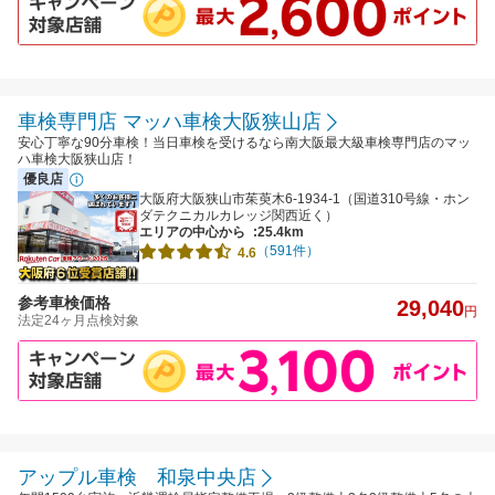
車検専門店 マッハ車検大阪狭山店
安心丁寧な90分車検！当日車検を受けるなら南大阪最大級車検専門店のマッ
ハ車検大阪狭山店！
優良店
大阪府大阪狭山市茱萸木6-1934-1（国道310号線・ホン
ダテクニカルカレッジ関西近く）
エリアの中心から
:25.4km
（591件）
4.6
参考車検価格
29,040
円
法定24ヶ月点検対象
アップル車検 和泉中央店