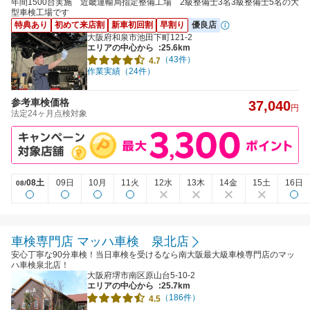
年間1500台実施 近畿運輸局指定整備工場 2級整備士3名3級整備士5名の大
型車検工場です
特典あり
初めて来店割
新車初回割
早割り
優良店
大阪府和泉市池田下町121-2
エリアの中心から
:25.6km
（43件）
4.7
作業実績（24件）
参考車検価格
37,040
円
法定24ヶ月点検対象
08土
09日
10月
11火
12水
13木
14金
15土
16日
08/
車検専門店 マッハ車検 泉北店
安心丁寧な90分車検！当日車検を受けるなら南大阪最大級車検専門店のマッ
ハ車検泉北店！
大阪府堺市南区原山台5-10-2
エリアの中心から
:25.7km
（186件）
4.5