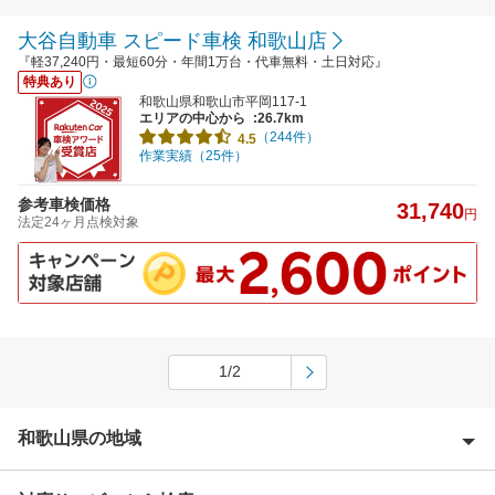
大谷自動車 スピード車検 和歌山店
『軽37,240円・最短60分・年間1万台・代車無料・土日対応』
特典あり
和歌山県和歌山市平岡117-1
エリアの中心から
:26.7km
（244件）
4.5
作業実績（25件）
参考車検価格
31,740
円
法定24ヶ月点検対象
1/2
和歌山県の地域