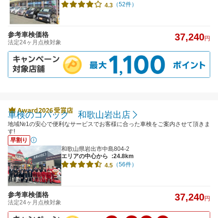
（52件）
4.3
参考車検価格
37,240
円
法定24ヶ月点検対象
車検のコバック 和歌山岩出店
地域№1の安心で便利なサービスでお客様に合った車検をご案内させて頂きま
す!
早割り
和歌山県岩出市中島804-2
エリアの中心から
:24.8km
（56件）
4.5
参考車検価格
37,240
円
法定24ヶ月点検対象