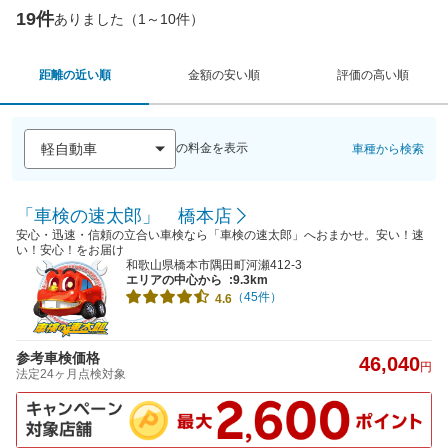
19件
ありました（1～10件）
距離の近い順
金額の安い順
評価の高い順
の料金を表示
車種から検索
「車検の速太郎」 橋本店
安心・迅速・信頼の立合い車検なら「車検の速太郎」へおまかせ。安い！速
い！安心！をお届け
和歌山県橋本市隅田町河瀬412-3
エリアの中心から
:9.3km
（45件）
4.6
参考車検価格
46,040
円
法定24ヶ月点検対象