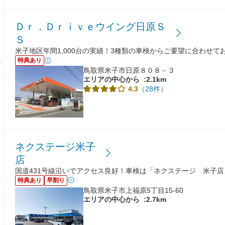
Ｄｒ．Ｄｒｉｖｅウイング日原Ｓ
Ｓ
米子地区年間1,000台の実績！3種類の車検からご要望に合わせて
特典あり
鳥取県米子市日原８０８－３
エリアの中心から
:2.1km
（28件）
4.3
ネクステージ米子
店
国道431号線沿いでアクセス良好！車検は「ネクステージ 米子
特典あり
早割り
鳥取県米子市上福原5丁目15-60
エリアの中心から
:2.7km