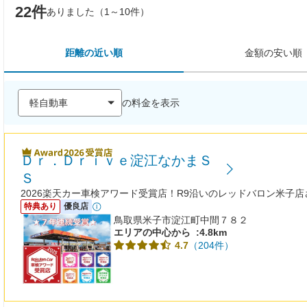
22件
ありました（1～10件）
距離の近い順
金額の安い順
の料金を表示
Ｄｒ．Ｄｒｉｖｅ淀江なかまＳ
Ｓ
2026楽天カー車検アワード受賞店！R9沿いのレッドバロン米子
特典あり
優良店
鳥取県米子市淀江町中間７８２
エリアの中心から
:4.8km
（204件）
4.7