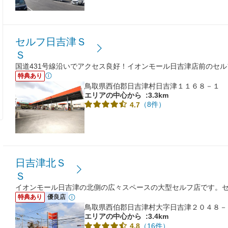
セルフ日吉津Ｓ
Ｓ
国道431号線沿いでアクセス良好！イオンモール日吉津店前のセルフ
特典あり
鳥取県西伯郡日吉津村日吉津１１６８－１
エリアの中心から
:3.3km
（8件）
4.7
日吉津北Ｓ
Ｓ
イオンモール日吉津の北側の広々スペースの大型セルフ店です。
特典あり
優良店
鳥取県西伯郡日吉津村大字日吉津２０４８－
エリアの中心から
:3.4km
（16件）
4.8