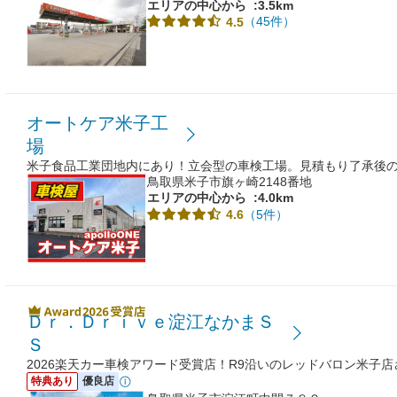
エリアの中心から
:3.5km
（45件）
4.5
オートケア米子工
場
米子食品工業団地内にあり！立会型の車検工場。見積もり了承後
鳥取県米子市旗ヶ崎2148番地
エリアの中心から
:4.0km
（5件）
4.6
Ｄｒ．Ｄｒｉｖｅ淀江なかまＳ
Ｓ
2026楽天カー車検アワード受賞店！R9沿いのレッドバロン米子
特典あり
優良店