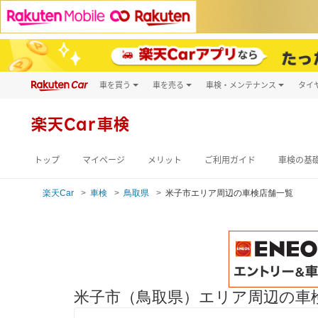
車を買う
車を売る
車検・メンテナンス
タイ
試乗・商談
楽天Car車買取
車検予約
キズ修理予約
新車
楽天Car車検
洗車・コーティン
メンテナンス管理
トップ
マイページ
メリット
ご利用ガイド
車検の基
楽天Car
車検
鳥取県
米子市エリア周辺の車検店舗一覧
米子市（鳥取県）エリア周辺の車