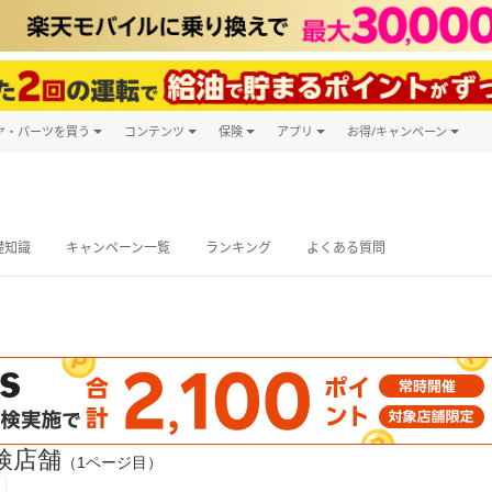
ヤ・パーツを買う
コンテンツ
保険
アプリ
お得/キャンペーン
楽天Carマガジン
キャンペーン
タイヤ・パーツ購入
自動車保険
楽天Carアプリ
自動車カタログ
タイヤ交換サービス
楽天マイカー
グ予約
礎知識
キャンペーン一覧
ランキング
よくある質問
検店舗
（1ページ目）