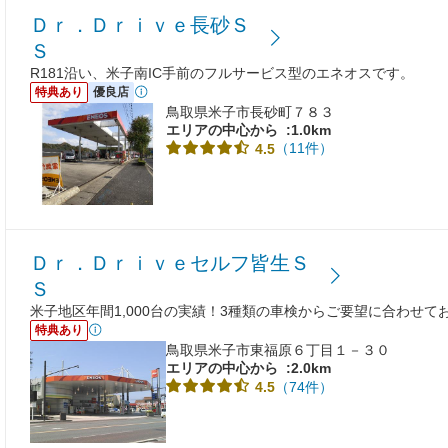
Ｄｒ．Ｄｒｉｖｅ長砂Ｓ
Ｓ
R181沿い、米子南IC手前のフルサービス型のエネオスです。
特典あり
優良店
鳥取県米子市長砂町７８３
エリアの中心から
:1.0km
（11件）
4.5
Ｄｒ．Ｄｒｉｖｅセルフ皆生Ｓ
Ｓ
米子地区年間1,000台の実績！3種類の車検からご要望に合わせて
特典あり
鳥取県米子市東福原６丁目１－３０
エリアの中心から
:2.0km
（74件）
4.5