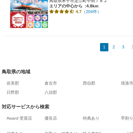
鳥取県米子市淀江町中間７８２
エリアの中心から
:4.8km
（204件）
4.7
1
2
3
鳥取県の地域
岩美郡
倉吉市
西伯郡
境港
日野郡
八頭郡
対応サービスから検索
Award 受賞店
優良店
特典あり
早割