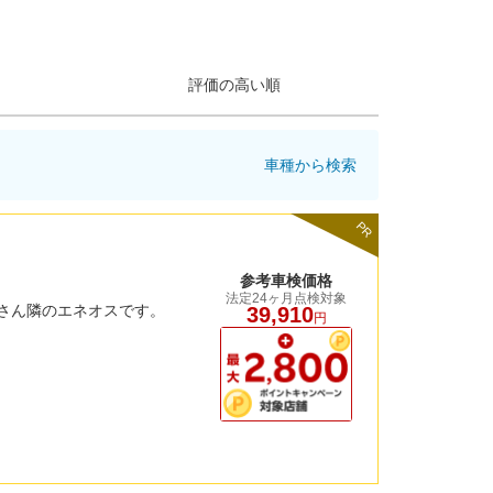
評価の高い順
車種から検索
PR
参考車検価格
法定24ヶ月点検対象
店さん隣のエネオスです。
39,910
円