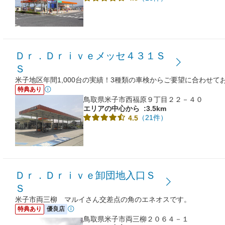
Ｄｒ．Ｄｒｉｖｅメッセ４３１Ｓ
Ｓ
米子地区年間1,000台の実績！3種類の車検からご要望に合わせて
特典あり
鳥取県米子市西福原９丁目２２－４０
エリアの中心から
:3.5km
（21件）
4.5
Ｄｒ．Ｄｒｉｖｅ卸団地入口Ｓ
Ｓ
米子市両三柳 マルイさん交差点の角のエネオスです。
特典あり
優良店
鳥取県米子市両三柳２０６４－１