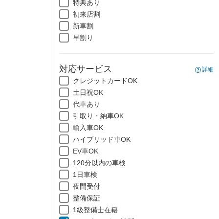
特典あり
初来店割
新車割
早割り
対応サービス
詳細
クレジットカードOK
土日祝OK
代車あり
引取り・納車OK
輸入車OK
ハイブリッド車OK
EV車OK
120分以内の車検
1日車検
夜間受付
整備保証
1級整備士在籍