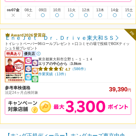
07金
08土
09日
10月
11火
12水
13木
14金
15土
08/
PR
ＥｎｅＪｅｔ Ｄｒ．Ｄｒｉｖｅ東大和ＳＳ
トイレットペーパー96ロールプレゼント＋口コミその場で投稿でBOXティッ
シュ５箱プレゼント
特典あり
優良店
東京都東大和市立野１－１－１４
エリアの中心から
:3.9km
（586件）
4.7
作業実績（13件）
参考車検価格
39,390
円
法定24ヶ月点検対象
【ホンダ正規ディーラー】ホンダカーズ東京中央