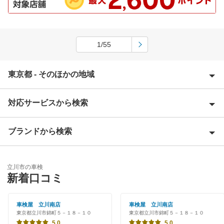
1/55
東京都 - そのほかの地域
対応サービスから検索
昭島市
あきる野市
ブランドから検索
Award 受賞店
稲城市
優良店
ENEOS
青梅市
立川市の車検
特典あり
新着口コミ
「車検の速太郎」
清瀬市
初めて来店割りあり
アップル車検
車検屋 立川南店
車検屋 立川南店
国立市
東京都立川市錦町５－１８－１０
東京都立川市錦町５－１８－１０
新車初回割りあり
オートバックス
5.0
5.0