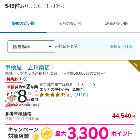
545件
ありました（1～10件）
距離の近い順
金額の安い順
評価の高い順
の料金を表示
車種から検索
PR
車検屋 立川南店
地域トップクラスの信頼と実績 ⭐⭐年間50,000台の実績⭐⭐
特典あり
東京都立川市錦町５－１８－１０
エリアの中心から
:2.8km
（111件）
4.5
参考車検価格
44,540
円
法定24ヶ月点検対象