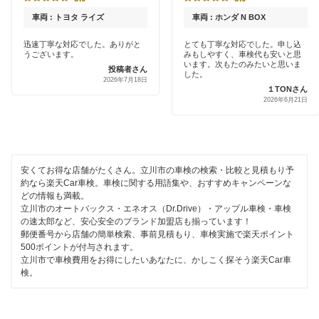
小金井市
早割りあり
車両 : トヨタ ライズ
車両 : ホンダ N BOX
中部自動車販売（チューブ＆BCN）
国分寺市
クレジットカードOK
迅速丁寧な対応でした。ありがと
とても丁寧な対応でした。申し込
うございます。
みもしやすく、車検代も安いと思
車検館
小平市
います。次もたのみたいと思いま
投稿者さん
土日祝OK
した。
2026年7月18日
出光リテール車検
１TONさん
狛江市
2026年6月21日
代車あり
伊藤忠エネクス
多摩市
引取り・納車あり
宇佐美車検
調布市
輸入車OK
安くてお得な店舗がたくさん。立川市の車検の検索・比較と見積もり予
コスモの車検
西多摩郡
約なら楽天Car車検。車検に関する用語集や、おすすめキャンペーンな
ハイブリッド車OK
どの情報も満載。
アーリー車検
西東京市
立川市のオートバックス・エネオス（Dr.Drive）・アップル車検・車検
EV車OK
の速太郎など、安心安全のブランド加盟店も揃っています！
車検のコバック
郵便番号から店舗の簡単検索、事前見積もり、車検実施で楽天ポイント
八王子市
500ポイントが付与されます。
120分以内の車検
ミタニ車検
立川市で車検費用をお得にしたいあなたに、かしこく探そう楽天Car車
羽村市
検。
1日車検
キグナス車検
東久留米市
夜間受付
ホリデー車検