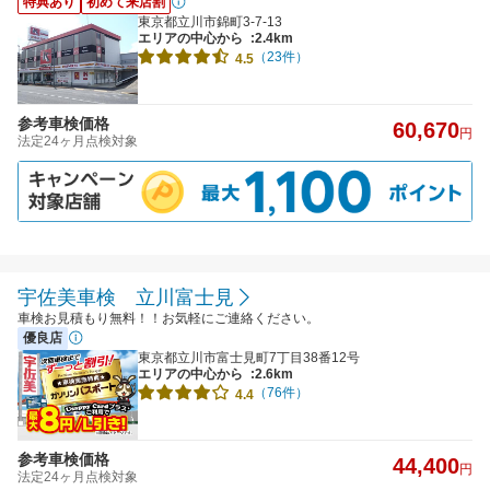
特典あり
初めて来店割
東京都立川市錦町3-7-13
エリアの中心から
:2.4km
（23件）
4.5
参考車検価格
60,670
円
法定24ヶ月点検対象
宇佐美車検 立川富士見
車検お見積もり無料！！お気軽にご連絡ください。
優良店
東京都立川市富士見町7丁目38番12号
エリアの中心から
:2.6km
（76件）
4.4
参考車検価格
44,400
円
法定24ヶ月点検対象