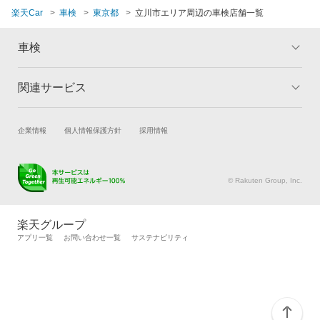
東村山市
楽天Car
車検
東京都
立川市エリア周辺の車検店舗一覧
整備保証
マッハ車検
東大和市
1級整備士在籍
車検
オートビークル車検
日野市
コンピューター診断
関連サービス
ヤジマ石油車検
トップ
マイページ
府中市
メリット
ご利用ガイド
出光興産「らくらく安心車検」
閉じる
福生市
試乗・商談
新車購入
企業情報
個人情報保護方針
採用情報
車検の基礎知識
キャンペーン一覧
トヨタディーラー
町田市
楽天Car車買取
車検予約
ランキング
よくある質問
キズ修理予約
洗車・コーティング予約
ベアーズ車検
三鷹市
© Rakuten Group, Inc.
メンテナンス管理
タイヤ・パーツ購入
安心WE！車検
武蔵野市
タイヤ交換サービス
楽天Car マガジン
楽天グループ
自動車カタログ
自動車保険
アプリ一覧
お問い合わせ一覧
サステナビリティ
武蔵村山市
閉じる
楽天マイカー割
閉じる