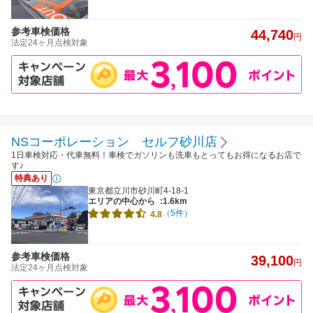
参考車検価格
44,740
円
法定24ヶ月点検対象
NSコーポレーション セルフ砂川店
1日車検対応・代車無料！車検でガソリンも洗車もとってもお得になるお店で
す♪
特典あり
東京都立川市砂川町4-18-1
エリアの中心から
:1.6km
（5件）
4.8
参考車検価格
39,100
円
法定24ヶ月点検対象