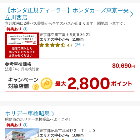
【ホンダ正規ディーラー】ホンダカーズ東京中央
立川西店
立川駅南口2番バス乗場から全てのバスが止まります 団地西下車すぐ。
特典あり
東京都立川市富士見町6-36-21
エリアの中心から
:2.8km
（2件）
4.7
参考車検価格
80,690
円
法定24ヶ月点検対象
ホリデー車検昭島
昭島市のホリデー車検昭島へようこそ!
特典あり
東京都昭島市武蔵野２－７－１０
エリアの中心から
:3.0km