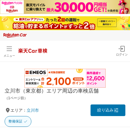
楽天Car車検
ログイン
メニュー
立川市（東京都）エリア周辺の車検店舗
（1ページ目）
絞り込み
エリア：
立川市
整備保証