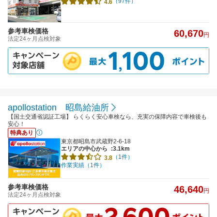
（97件）
4.6
参考車検価格
60,670
円
法定24ヶ月点検対象
apollostation 昭島給油所
【国土交通省認証工場】 らくらく安心車検なら、充実の保障内容で車検後も
安心！
特典あり
東京都昭島市武蔵野2-6-18
エリアの中心から
:3.1km
（1件）
3.8
作業実績（1件）
参考車検価格
46,640
円
法定24ヶ月点検対象