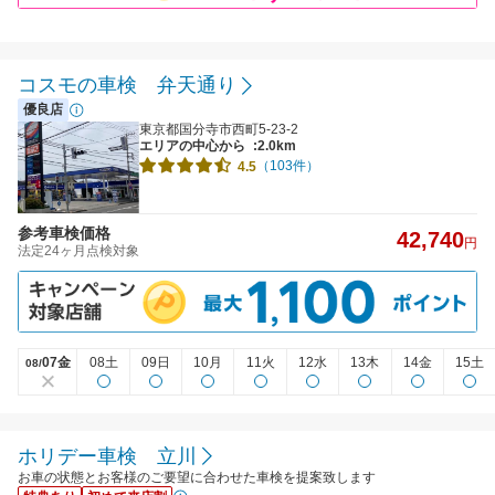
コスモの車検 弁天通り
優良店
東京都国分寺市西町5-23-2
エリアの中心から
:2.0km
（103件）
4.5
参考車検価格
42,740
円
法定24ヶ月点検対象
07金
08土
09日
10月
11火
12水
13木
14金
15土
08/
ホリデー車検 立川
お車の状態とお客様のご要望に合わせた車検を提案致します