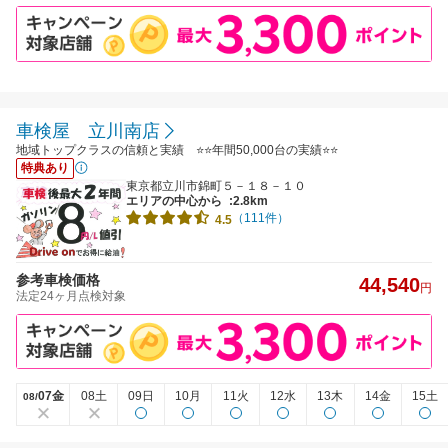
車検屋 立川南店
地域トップクラスの信頼と実績 ⭐⭐年間50,000台の実績⭐⭐
特典あり
東京都立川市錦町５－１８－１０
エリアの中心から
:2.8km
（111件）
4.5
参考車検価格
44,540
円
法定24ヶ月点検対象
07金
08土
09日
10月
11火
12水
13木
14金
15土
08/