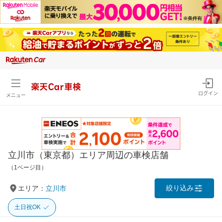
楽天Car車検
ログイン
メニュー
立川市（東京都）エリア周辺の車検店舗
（1ページ目）
絞り込み
エリア：
立川市
土日祝OK