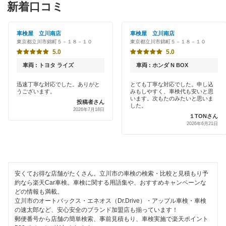
特典あり
新着口コミ
「車検の速太郎」
清瀬市
初めて来店割りあり
アップル車検
車検屋 立川南店
車検屋 立川南店
国立市
東京都立川市錦町５－１８－１０
東京都立川市錦町５－１８－１０
新車初回割りあり
オートバックス
5.0
5.0
小金井市
早割りあり
車両 : トヨタ ライズ
車両 : ホンダ N BOX
中部自動車販売（チューブ＆BCN）
国分寺市
クレジットカードOK
迅速丁寧な対応でした。ありがと
とても丁寧な対応でした。申し込
うございます。
みもしやすく、車検代も安いと思
車検館
小平市
います。次もたのみたいと思いま
投稿者さん
土日祝OK
した。
2026年7月18日
出光リテール車検
１TONさん
狛江市
2026年6月21日
代車あり
伊藤忠エネクス
多摩市
引取り・納車あり
宇佐美車検
調布市
輸入車OK
安くてお得な店舗がたくさん。立川市の車検の検索・比較と見積もり予
コスモの車検
西多摩郡
約なら楽天Car車検。車検に関する用語集や、おすすめキャンペーンな
ハイブリッド車OK
どの情報も満載。
アーリー車検
西東京市
立川市のオートバックス・エネオス（Dr.Drive）・アップル車検・車検
EV車OK
の速太郎など、安心安全のブランド加盟店も揃っています！
車検のコバック
郵便番号から店舗の簡単検索、事前見積もり、車検実施で楽天ポイント
八王子市