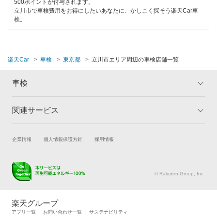
500ポイントが付与されます。
120分以内の車検
ミタニ車検
立川市で車検費用をお得にしたいあなたに、かしこく探そう楽天Car車
羽村市
検。
1日車検
GTNET×カフェ車検
東久留米市
夜間受付
キグナス車検
東村山市
楽天Car
車検
東京都
立川市エリア周辺の車検店舗一覧
整備保証
ホリデー車検
東大和市
1級整備士在籍
車検
マッハ車検
日野市
コンピューター診断
関連サービス
オートビークル車検
トップ
マイページ
府中市
メリット
ご利用ガイド
ヤジマ石油車検
閉じる
福生市
試乗・商談
新車購入
企業情報
個人情報保護方針
採用情報
車検の基礎知識
キャンペーン一覧
出光興産「らくらく安心車検」
町田市
楽天Car車買取
車検予約
ランキング
よくある質問
キズ修理予約
洗車・コーティング予約
トヨタディーラー
三鷹市
© Rakuten Group, Inc.
メンテナンス管理
タイヤ・パーツ購入
ベアーズ車検
武蔵野市
タイヤ交換サービス
楽天Car マガジン
楽天グループ
安心WE！車検
自動車カタログ
自動車保険
アプリ一覧
お問い合わせ一覧
サステナビリティ
武蔵村山市