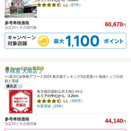
（97件）
4.6
参考車検価格
60,670
円
法定24ヶ月点検対象
車検屋 大南店
⭐⭐楽天Car車検アワード2024 東京都ランキング3位受賞⭐⭐ 地域トップの信
頼と実績
優良店
東京都武蔵村山市大南2-44-2
エリアの中心から
:3.2km
（306件）
4.6
作業実績（29件）
参考車検価格
44,140
円
法定24ヶ月点検対象