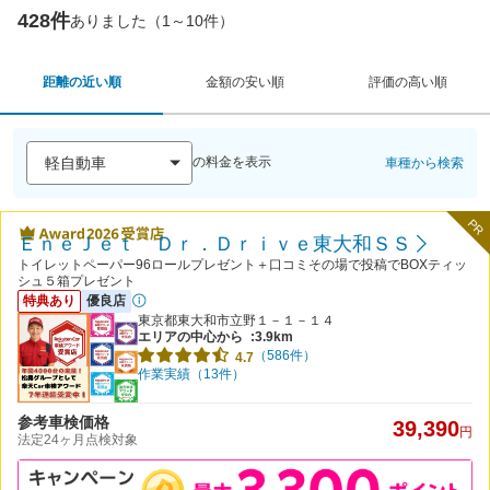
428件
ありました（1～10件）
距離の近い順
金額の安い順
評価の高い順
の料金を表示
車種から検索
PR
ＥｎｅＪｅｔ Ｄｒ．Ｄｒｉｖｅ東大和ＳＳ
トイレットペーパー96ロールプレゼント＋口コミその場で投稿でBOXティッ
シュ５箱プレゼント
特典あり
優良店
東京都東大和市立野１－１－１４
エリアの中心から
:3.9km
（586件）
4.7
作業実績（13件）
参考車検価格
39,390
円
法定24ヶ月点検対象