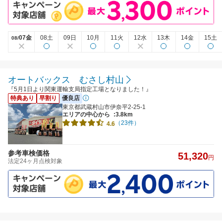
07金
08土
09日
10月
11火
12水
13木
14金
15土
08/
オートバックス むさし村山
『5月1日より関東運輸支局指定工場となりました！』
特典あり
早割り
優良店
東京都武蔵村山市伊奈平2-25-1
エリアの中心から
:3.8km
（23件）
4.6
参考車検価格
51,320
円
法定24ヶ月点検対象