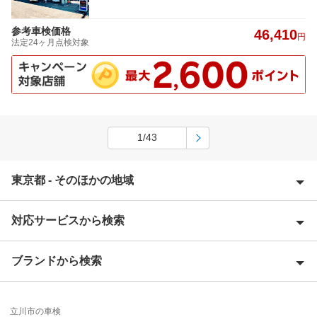
参考車検価格
46,410
円
法定24ヶ月点検対象
1/43
東京都 - そのほかの地域
対応サービスから検索
昭島市
あきる野市
ブランドから検索
Award 受賞店
稲城市
優良店
ENEOS
青梅市
立川市の車検