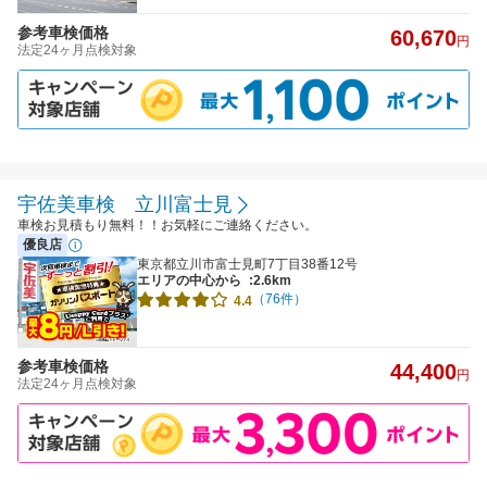
参考車検価格
60,670
円
法定24ヶ月点検対象
宇佐美車検 立川富士見
車検お見積もり無料！！お気軽にご連絡ください。
優良店
東京都立川市富士見町7丁目38番12号
エリアの中心から
:2.6km
（76件）
4.4
参考車検価格
44,400
円
法定24ヶ月点検対象