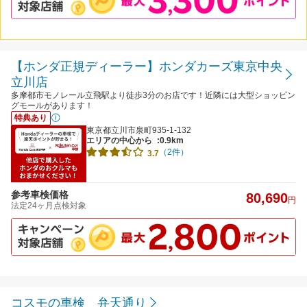
【ホンダ正規ディーラー】ホンダカーズ東京中央
立川店
多摩都市モノレール立飛駅より徒歩3分のお店です！近隣には大型ショッピン
グモールがあります！
特典あり
東京都立川市泉町935-1-132
エリアの中心から
:0.9km
（2件）
3.7
参考車検価格
80,690
円
法定24ヶ月点検対象
コスモの車検 弁天通り