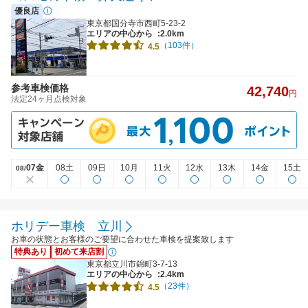
優良店
東京都国分寺市西町5-23-2
エリアの中心から
:2.0km
（103件）
4.5
参考車検価格
42,740
円
法定24ヶ月点検対象
07金
08土
09日
10月
11火
12水
13木
14金
15土
08/
ホリデー車検 立川
お車の状態とお客様のご要望に合わせた車検を提案致します
特典あり
初めて来店割
東京都立川市錦町3-7-13
エリアの中心から
:2.4km
（23件）
4.5