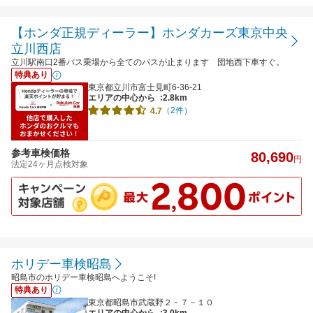
【ホンダ正規ディーラー】ホンダカーズ東京中央
立川西店
立川駅南口2番バス乗場から全てのバスが止まります 団地西下車すぐ。
特典あり
東京都立川市富士見町6-36-21
エリアの中心から
:2.8km
（2件）
4.7
参考車検価格
80,690
円
法定24ヶ月点検対象
ホリデー車検昭島
昭島市のホリデー車検昭島へようこそ!
特典あり
東京都昭島市武蔵野２－７－１０
エリアの中心から
:3.0km