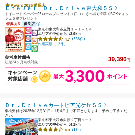
ＥｎｅＪｅｔ Ｄｒ．Ｄｒｉｖｅ東大和ＳＳ
トイレットペーパー96ロールプレゼント＋口コミその場で投稿でBOXティッ
シュ５箱プレゼント
特典あり
優良店
東京都東大和市立野１－１－１４
エリアの中心から
:3.9km
（586件）
4.7
作業実績（13件）
参考車検価格
39,390
円
法定24ヶ月点検対象
Ｄｒ．Ｄｒｉｖｅカ―トピア光ケ丘ＳＳ
車検受付は2025年12月31日～1月4日まで不可となります。予めご了承くだ
さい。
東京都東大和市向原２丁目１ー７
エリアの中心から
:4.2km
（1件）
4.0