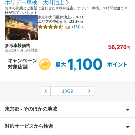
ホリデー車検 大田池上
お車の状態とご要望に合わせた車検を提案。ホリデー車検、１時間程度で車
検が完了いたします。
東京都大田区仲池上2-10-11
エリアの中心から
:23.3km
（16件）
4.8
参考車検価格
56,270
円
法定24ヶ月点検対象
13/22
東京都 - そのほかの地域
対応サービスから検索
昭島市