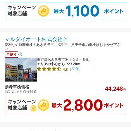
マルダイオート株式会社
便利な短時間車検！あきる野市、福生市、八王子市の車検はおまかせ下さ
い！
早割り
東京都あきる野市渕上２２４番地
エリアの中心から
:23.2km
（38件）
4.8
参考車検価格
44,248
円
法定24ヶ月点検対象