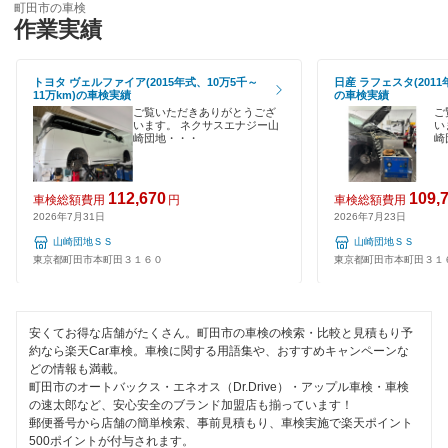
車検のコバック
町田市の車検
調布市
作業実績
EV車OK
GTNET×カフェ車検
西多摩郡
120分以内の車検
トヨタ ヴェルファイア(2015年式、10万5千～
日産 ラフェスタ(2011
キグナス車検
11万km)の車検実績
の車検実績
西東京市
1日車検
ご覧いただきありがとうござ
ご
います。 ネクサスエナジー山
い
ホリデー車検
八王子市
崎団地・・・
崎
夜間受付
マッハ車検
羽村市
整備保証
112,670
109,
車検総額費用
円
車検総額費用
オートビークル車検
2026年7月31日
2026年7月23日
東久留米市
1級整備士在籍
山崎団地ＳＳ
山崎団地ＳＳ
ヤジマ石油車検
東村山市
東京都町田市本町田３１６０
東京都町田市本町田３１
コンピューター診断
出光興産「らくらく安心車検」
東大和市
安くてお得な店舗がたくさん。町田市の車検の検索・比較と見積もり予
トヨタディーラー
閉じる
日野市
約なら楽天Car車検。車検に関する用語集や、おすすめキャンペーンな
どの情報も満載。
日産自動車販売
府中市
町田市のオートバックス・エネオス（Dr.Drive）・アップル車検・車検
の速太郎など、安心安全のブランド加盟店も揃っています！
郵便番号から店舗の簡単検索、事前見積もり、車検実施で楽天ポイント
福生市
閉じる
500ポイントが付与されます。