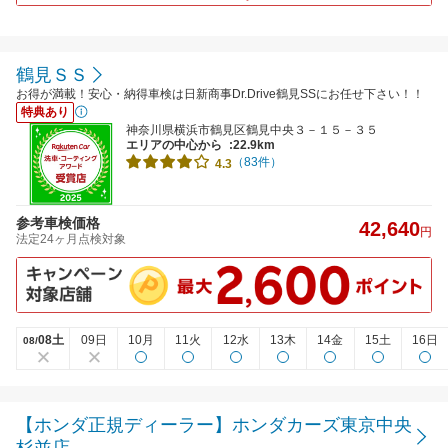
鶴見ＳＳ
お得が満載！安心・納得車検は日新商事Dr.Drive鶴見SSにお任せ下さい！！
特典あり
神奈川県横浜市鶴見区鶴見中央３－１５－３５
エリアの中心から
:22.9km
（83件）
4.3
参考車検価格
42,640
円
法定24ヶ月点検対象
08土
09日
10月
11火
12水
13木
14金
15土
16日
08/
【ホンダ正規ディーラー】ホンダカーズ東京中央
杉並店