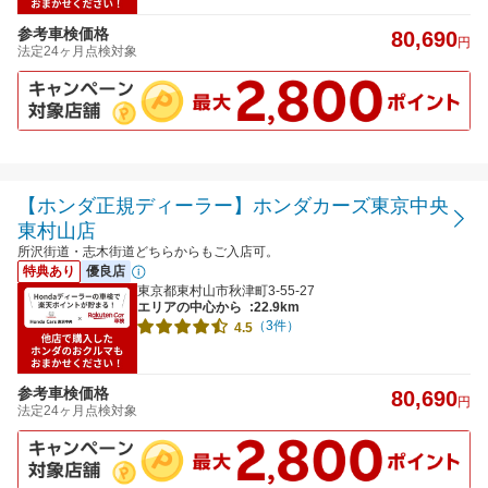
参考車検価格
80,690
円
法定24ヶ月点検対象
【ホンダ正規ディーラー】ホンダカーズ東京中央
東村山店
所沢街道・志木街道どちらからもご入店可。
特典あり
優良店
東京都東村山市秋津町3-55-27
エリアの中心から
:22.9km
（3件）
4.5
参考車検価格
80,690
円
法定24ヶ月点検対象