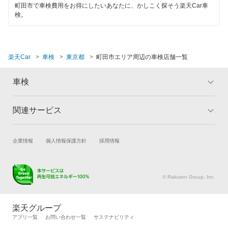
町田市で車検費用をお得にしたいあなたに、かしこく探そう楽天Car車
三鷹市
検。
武蔵野市
武蔵村山市
楽天Car
車検
東京都
町田市エリア周辺の車検店舗一覧
閉じる
車検
関連サービス
トップ
マイページ
メリット
ご利用ガイド
試乗・商談
新車購入
企業情報
個人情報保護方針
採用情報
車検の基礎知識
キャンペーン一覧
楽天Car車買取
車検予約
ランキング
よくある質問
キズ修理予約
洗車・コーティング予約
© Rakuten Group, Inc.
メンテナンス管理
タイヤ・パーツ購入
タイヤ交換サービス
楽天Car マガジン
楽天グループ
自動車カタログ
自動車保険
アプリ一覧
お問い合わせ一覧
サステナビリティ