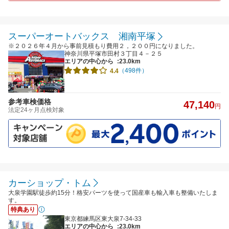
スーパーオートバックス 湘南平塚
※２０２６年４月から事前見積もり費用２，２００円になりました。
神奈川県平塚市田村３丁目４－２５
エリアの中心から
:23.0km
（498件）
4.4
参考車検価格
47,140
円
法定24ヶ月点検対象
カーショップ・トム
大泉学園駅徒歩約15分！格安パーツを使って国産車も輸入車も整備いたしま
す。
特典あり
東京都練馬区東大泉7-34-33
エリアの中心から
:23.0km