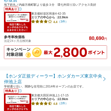
地下鉄丸ノ内線方南町駅より徒歩３分 環七外回り沿いアクセス良好
特典あり
東京都杉並区和泉4-42-35
エリアの中心から
:22.9km
（3件）
4.4
参考車検価格
80,690
円
法定24ヶ月点検対象
【ホンダ正規ディーラー】ホンダカーズ東京中央
仲池上店
学研通り沿い、閑静な住宅街に2014年オープンのお店です。
特典あり
東京都大田区仲池上1-17-15
エリアの中心から
:22.9km
（2件）
4.8