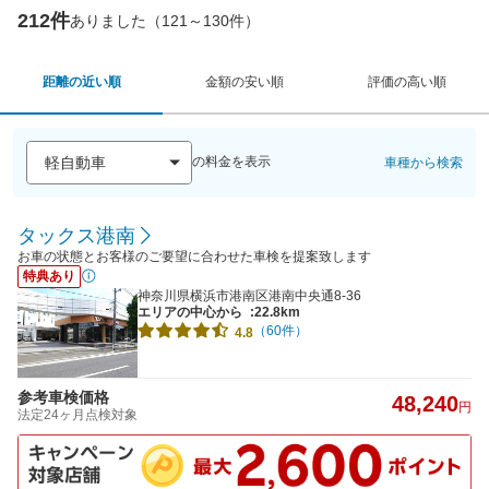
212件
ありました（121～130件）
距離の近い順
金額の安い順
評価の高い順
の料金を表示
車種から検索
タックス港南
お車の状態とお客様のご要望に合わせた車検を提案致します
特典あり
神奈川県横浜市港南区港南中央通8-36
エリアの中心から
:22.8km
（60件）
4.8
参考車検価格
48,240
円
法定24ヶ月点検対象