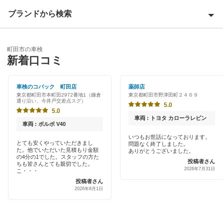
あきる野市
ブランドから検索
Award 受賞店
稲城市
優良店
ENEOS
青梅市
町田市の車検
特典あり
新着口コミ
「車検の速太郎」
清瀬市
初めて来店割りあり
アップル車検
車検のコバック 町田店
薬師店
国立市
東京都町田市本町田2972番地1（鎌倉
東京都町田市野津田町２４６９
早割りあり
通り沿い、今井戸交差点スグ）
オートバックス
5.0
小金井市
5.0
クレジットカードOK
車両 : トヨタ カローラレビン
車検館
車両 : ボルボ V40
国分寺市
土日祝OK
いつもお世話になっております。
とても安くやっていただきまし
問題なく終了しました。
出光リテール車検
小平市
た。他でいただいた見積もり金額
ありがとうございました。
代車あり
の4分の1でした。スタッフの方た
投稿者さん
ちも皆さんとても親切でした。
伊藤忠エネクス
狛江市
2026年7月31日
こ・・・
引取り・納車あり
投稿者さん
宇佐美車検
2026年8月1日
立川市
輸入車OK
コスモの車検
多摩市
ハイブリッド車OK