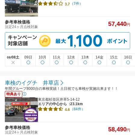
（7件）
3.7
参考車検価格
57,440
円
法定24ヶ月点検対象
08土
09日
10月
11火
12水
13木
14金
15土
16日
08/
車検のイグチ 井草店
年間グループ8000台の車検実績！土日祝でも車検が実施出来ます！！
特典あり
東京都杉並区井草5-14-12
エリアの中心から
:23.1km
（84件）
4.6
参考車検価格
58,490
円
法定24ヶ月点検対象