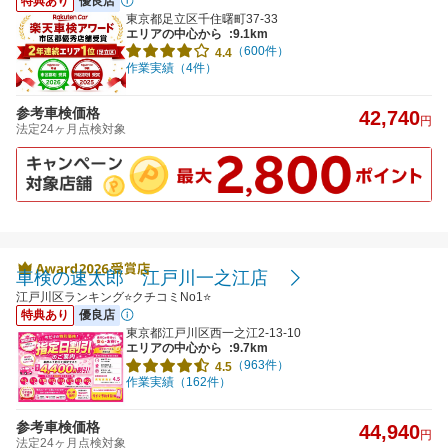
特典あり
優良店
東京都足立区千住曙町37-33
エリアの中心から
:9.1km
（600件）
4.4
作業実績（4件）
参考車検価格
42,740
円
法定24ヶ月点検対象
車検の速太郎 江戸川一之江店
江戸川区ランキング⭐クチコミNo1⭐
特典あり
優良店
東京都江戸川区西一之江2-13-10
エリアの中心から
:9.7km
（963件）
4.5
作業実績（162件）
参考車検価格
44,940
円
法定24ヶ月点検対象