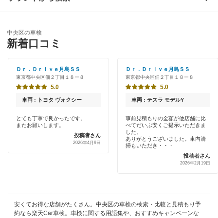
板橋区
優良店
ENEOS
江戸川区
中央区の車検
特典あり
新着口コミ
「車検の速太郎」
大田区
初めて来店割りあり
アップル車検
Ｄｒ．Ｄｒｉｖｅ月島ＳＳ
Ｄｒ．Ｄｒｉｖｅ月島ＳＳ
葛飾区
東京都中央区佃２丁目１８ー８
東京都中央区佃２丁目１８ー８
新車初回割りあり
オートバックス
5.0
5.0
北区
早割りあり
車両 : トヨタ ヴォクシー
車両 : テスラ モデルY
出光リテール車検
江東区
クレジットカードOK
とても丁寧で良かったです。
事前見積もりの金額が他店舗に比
またお願いします。
べてだいぶ安くご提示いただきま
伊藤忠エネクス
品川区
した。
投稿者さん
土日祝OK
ありがとうございました。車内清
2026年4月9日
宇佐美車検
掃もいただき・・・
渋谷区
投稿者さん
代車あり
2026年2月19日
車検のコバック
新宿区
引取り・納車あり
GTNET×カフェ車検
杉並区
輸入車OK
安くてお得な店舗がたくさん。中央区の車検の検索・比較と見積もり予
キグナス車検
墨田区
約なら楽天Car車検。車検に関する用語集や、おすすめキャンペーンな