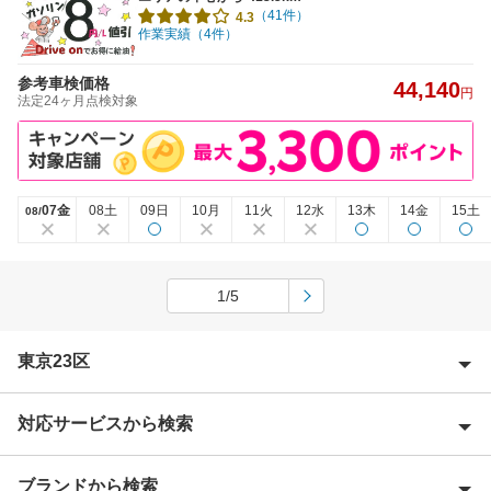
（41件）
4.3
作業実績（4件）
参考車検価格
44,140
円
法定24ヶ月点検対象
07金
08土
09日
10月
11火
12水
13木
14金
15土
08/
1/5
東京23区
対応サービスから検索
足立区
荒川区
ブランドから検索
Award 受賞店