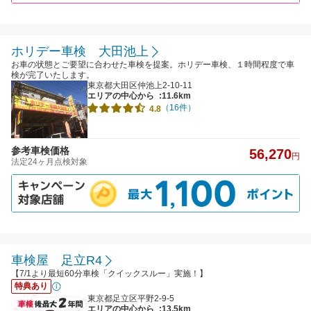
ホリデー車検 大田池上
お車の状態とご要望に合わせた車検を提案。ホリデー車検、１時間程度で車
検が完了いたします。
東京都大田区仲池上2-10-11
エリアの中心から
:11.6km
（16件）
4.8
参考車検価格
56,270
円
法定24ヶ月点検対象
車検屋 足立R4
【7/1より最短60分車検「クイックスルー」実施！】
特典あり
東京都足立区平野2-9-5
エリアの中心から
:13.5km