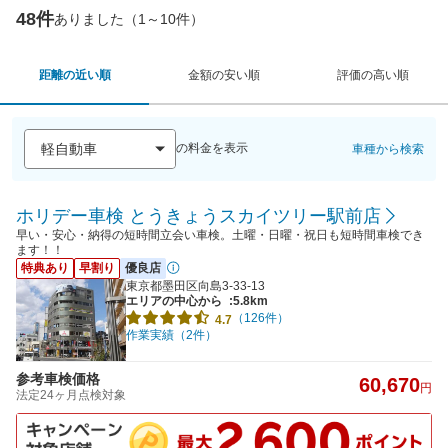
48件
ありました（1～10件）
距離の近い順
金額の安い順
評価の高い順
の料金を表示
車種から検索
ホリデー車検 とうきょうスカイツリー駅前店
早い・安心・納得の短時間立会い車検。土曜・日曜・祝日も短時間車検でき
ます！！
特典あり
早割り
優良店
東京都墨田区向島3-33-13
エリアの中心から
:5.8km
（126件）
4.7
作業実績（2件）
参考車検価格
60,670
円
法定24ヶ月点検対象