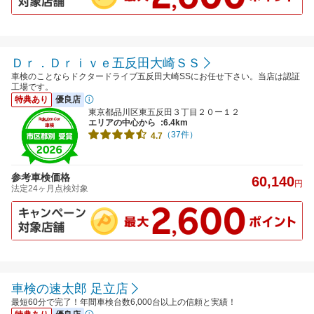
Ｄｒ．Ｄｒｉｖｅ五反田大崎ＳＳ
車検のことならドクタードライブ五反田大崎SSにお任せ下さい。当店は認証
工場です。
特典あり
優良店
東京都品川区東五反田３丁目２０ー１２
エリアの中心から
:6.4km
（37件）
4.7
参考車検価格
60,140
円
法定24ヶ月点検対象
車検の速太郎 足立店
最短60分で完了！年間車検台数6,000台以上の信頼と実績！