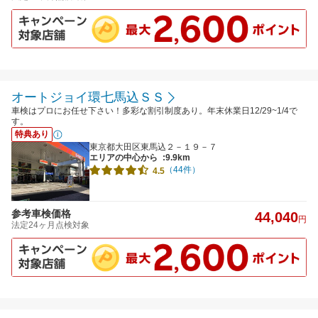
オートジョイ環七馬込ＳＳ
車検はプロにお任せ下さい！多彩な割引制度あり。年末休業日12/29~1/4で
す。
特典あり
東京都大田区東馬込２－１９－７
エリアの中心から
:9.9km
（44件）
4.5
参考車検価格
44,040
円
法定24ヶ月点検対象