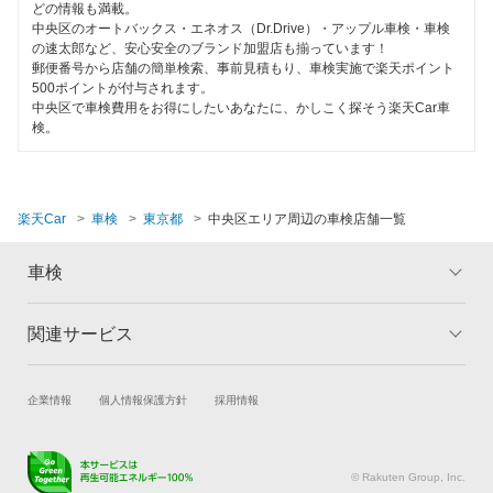
ハイブリッド車OK
どの情報も満載。
ホリデー車検
世田谷区
中央区のオートバックス・エネオス（Dr.Drive）・アップル車検・車検
EV車OK
の速太郎など、安心安全のブランド加盟店も揃っています！
マッハ車検
郵便番号から店舗の簡単検索、事前見積もり、車検実施で楽天ポイント
台東区
500ポイントが付与されます。
120分以内の車検
トヨタディーラー
中央区で車検費用をお得にしたいあなたに、かしこく探そう楽天Car車
千代田区
検。
1日車検
豊島区
閉じる
夜間受付
中野区
楽天Car
車検
東京都
中央区エリア周辺の車検店舗一覧
整備保証
練馬区
1級整備士在籍
車検
文京区
コンピューター診断
関連サービス
トップ
マイページ
港区
メリット
ご利用ガイド
閉じる
目黒区
試乗・商談
新車購入
企業情報
個人情報保護方針
採用情報
車検の基礎知識
キャンペーン一覧
楽天Car車買取
車検予約
ランキング
よくある質問
閉じる
キズ修理予約
洗車・コーティング予約
© Rakuten Group, Inc.