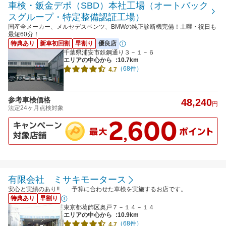
車検・鈑金デポ（SBD）本社工場（オートバック
スグループ・特定整備認証工場）
国産全メーカー、メルセデスベンツ、BMWの純正診断機完備！土曜・祝日も
最短60分！
特典あり
新車初回割
早割り
優良店
千葉県浦安市鉄鋼通り３－１－６
エリアの中心から
:10.7km
（68件）
4.7
参考車検価格
48,240
円
法定24ヶ月点検対象
有限会社 ミサキモータース
安心と実績のあり!! 予算に合わせた車検を実施するお店です。
特典あり
早割り
東京都葛飾区奥戸７－１４－１４
エリアの中心から
:10.9km
（68件）
4.7