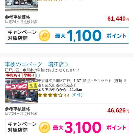
参考車検価格
61,440
円
法定24ヶ月点検対象
車検のコバック 瑞江店
江戸川区、市川市の車検はおまかせください！
特典あり
早割り
東京都江戸川区江戸川1-37-15ヴィラマツモト（篠崎街
道と柴又街道の交差点）
エリアの中心から
:11.4km
（41件）
4.4
参考車検価格
46,626
円
法定24ヶ月点検対象