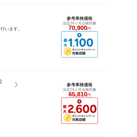
参考車検価格
法定24ヶ月点検対象
70,900
を行います。
円
会
参考車検価格
法定24ヶ月点検対象
65,810
円