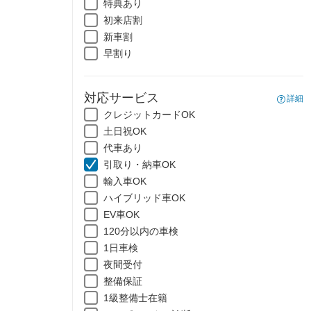
特典あり
初来店割
新車割
早割り
対応サービス
詳細
クレジットカードOK
土日祝OK
代車あり
引取り・納車OK
輸入車OK
ハイブリッド車OK
EV車OK
120分以内の車検
1日車検
夜間受付
整備保証
1級整備士在籍