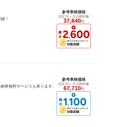
参考車検価格
法定24ヶ月点検対象
突破！
37,640
円
参考車検価格
法定24ヶ月点検対象
り納車無料サービスも承ります。
67,710
円