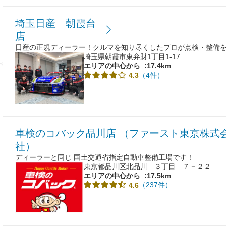
埼玉日産 朝霞台
店
日産の正規ディーラー！クルマを知り尽くしたプロが点検・整備
埼玉県朝霞市東弁財1丁目1-17
エリアの中心から
:17.4km
（4件）
4.3
車検のコバック品川店 （ファースト東京株式
社）
ディーラーと同じ 国土交通省指定自動車整備工場です！
東京都品川区北品川 ３丁目 ７－２２
エリアの中心から
:17.5km
（237件）
4.6