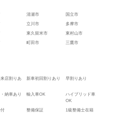
市
清瀬市
国立市
市
立川市
多摩市
市
東久留米市
東村山市
市
町田市
三鷹市
て来店割りあ
新車初回割りあり
早割りあり
り・納車あり
輸入車OK
ハイブリッド車
OK
受付
整備保証
1級整備士在籍