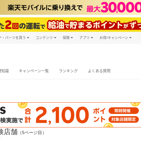
ヤ・パーツを買う
コンテンツ
保険
アプリ
お得/キャンペーン
楽天Carマガジン
キャンペーン
タイヤ・パーツ購入
自動車保険
楽天Carアプリ
自動車カタログ
タイヤ交換サービス
楽天マイカー
グ予約
礎知識
キャンペーン一覧
ランキング
よくある質問
検店舗
（5ページ目）