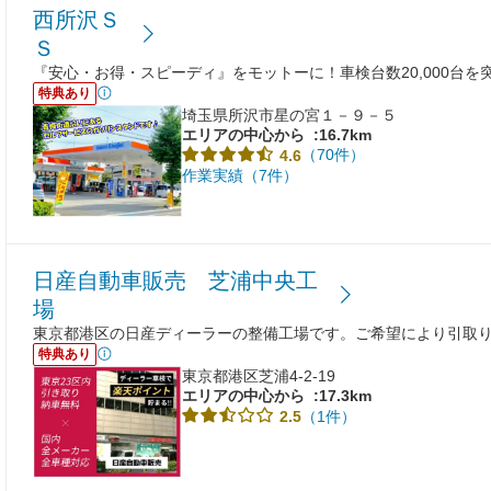
西所沢Ｓ
Ｓ
『安心・お得・スピーディ』をモットーに！車検台数20,000台を
特典あり
埼玉県所沢市星の宮１－９－５
エリアの中心から
:16.7km
（70件）
4.6
作業実績（7件）
日産自動車販売 芝浦中央工
場
東京都港区の日産ディーラーの整備工場です。ご希望により引取
特典あり
東京都港区芝浦4-2-19
エリアの中心から
:17.3km
（1件）
2.5