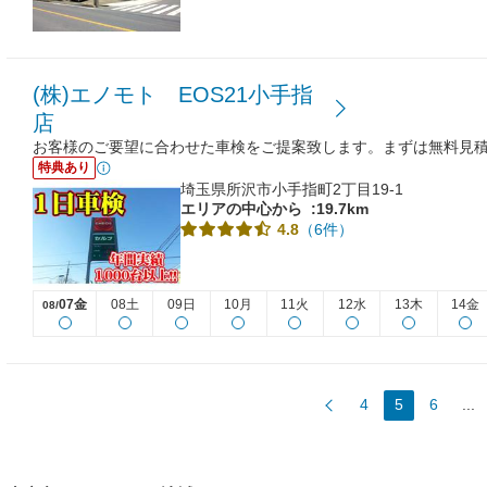
(株)エノモト EOS21小手指
店
お客様のご要望に合わせた車検をご提案致します。まずは無料見
特典あり
埼玉県所沢市小手指町2丁目19-1
エリアの中心から
:19.7km
（6件）
4.8
07金
08土
09日
10月
11火
12水
13木
14金
08/
4
5
6
...