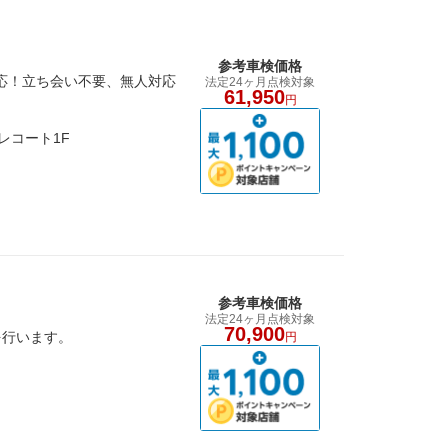
参考車検価格
応！立ち会い不要、無人対応
法定24ヶ月点検対象
61,950
円
レコート1F
参考車検価格
法定24ヶ月点検対象
70,900
を行います。
円