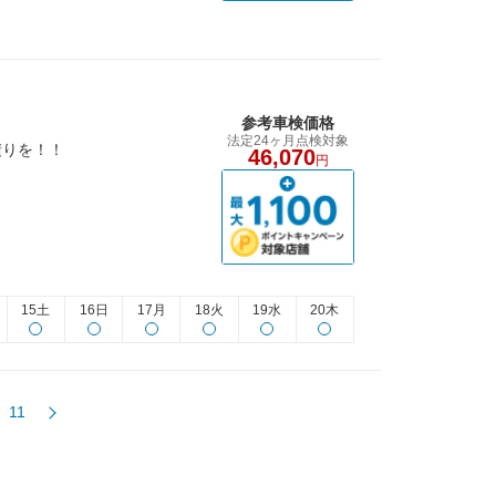
参考車検価格
法定24ヶ月点検対象
積りを！！
46,070
円
15土
16日
17月
18火
19水
20木
11