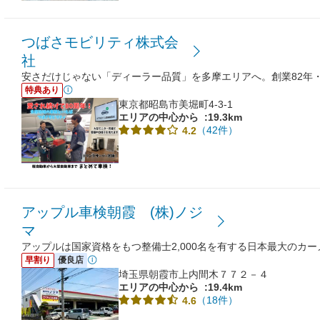
つばさモビリティ株式会
社
安さだけじゃない「ディーラー品質」を多摩エリアへ。創業82年
特典あり
東京都昭島市美堀町4-3-1
エリアの中心から
:19.3km
（42件）
4.2
アップル車検朝霞 (株)ノジ
マ
アップルは国家資格をもつ整備士2,000名を有する日本最大のカ
早割り
優良店
埼玉県朝霞市上内間木７７２－４
エリアの中心から
:19.4km
（18件）
4.6