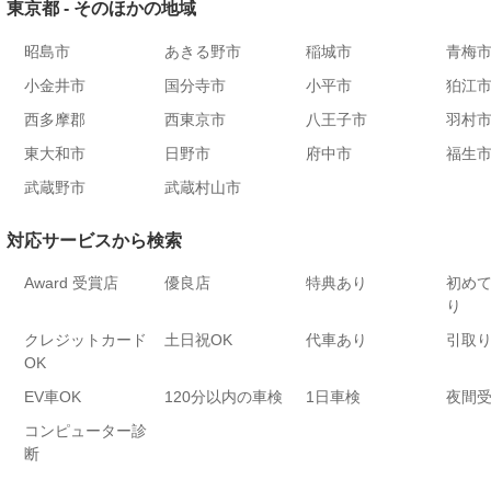
東京都 - そのほかの地域
昭島市
あきる野市
稲城市
青梅
小金井市
国分寺市
小平市
狛江
西多摩郡
西東京市
八王子市
羽村
東大和市
日野市
府中市
福生
武蔵野市
武蔵村山市
対応サービスから検索
Award 受賞店
優良店
特典あり
初め
り
クレジットカード
土日祝OK
代車あり
引取
OK
EV車OK
120分以内の車検
1日車検
夜間
コンピューター診
断