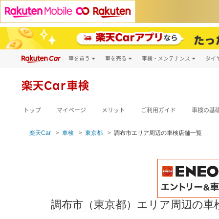
車を買う
車を売る
車検・メンテナンス
タイ
試乗・商談
楽天Car車買取
車検予約
キズ修理予約
新車
楽天Car車検
洗車・コーティン
メンテナンス管理
トップ
マイページ
メリット
ご利用ガイド
車検の基
楽天Car
車検
東京都
調布市エリア周辺の車検店舗一覧
調布市（東京都）エリア周辺の車