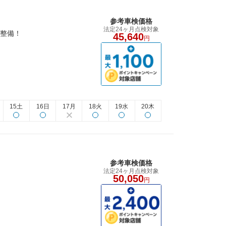
参考車検価格
法定24ヶ月点検対象
検整備！
45,640
円
15土
16日
17月
18火
19水
20木
参考車検価格
法定24ヶ月点検対象
50,050
円