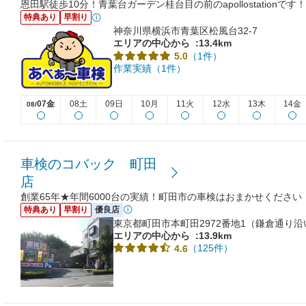
恩田駅徒歩10分！青葉台ガーデン桂台目の前のapollostationです！
特典あり
早割り
神奈川県横浜市青葉区松風台32-7
エリアの中心から
:13.4km
（1件）
5.0
作業実績（1件）
07金
08土
09日
10月
11火
12水
13木
14金
08/
車検のコバック 町田
店
創業65年★年間6000台の実績！町田市の車検はおまかせくださ
特典あり
早割り
優良店
東京都町田市本町田2972番地1（鎌倉通り
エリアの中心から
:13.9km
（125件）
4.6