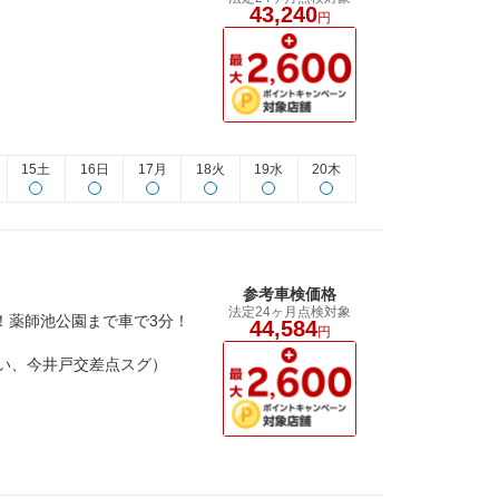
43,240
円
15土
16日
17月
18火
19水
20木
参考車検価格
法定24ヶ月点検対象
い！薬師池公園まで車で3分！
44,584
円
沿い、今井戸交差点スグ）