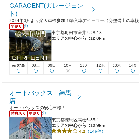
GARAGENT(ガレージェン
ト)
2024年3月より楽天車検参加！輸入車デイーラー出身整備士の車
早割り
東京都町田市金井2-28-13
エリアの中心から
:12.6km
07金
08土
09日
10月
11火
12水
13木
14金
08/
オートバックス 練馬
店
オートバックスの安心車検!!
特典あり
早割り
東京都練馬区高松6-35-1
エリアの中心から
:12.9km
（146件）
4.2