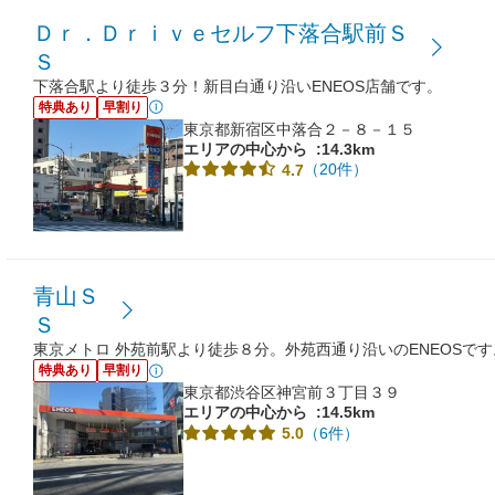
Ｄｒ．Ｄｒｉｖｅセルフ下落合駅前Ｓ
Ｓ
下落合駅より徒歩３分！新目白通り沿いENEOS店舗です。
特典あり
早割り
東京都新宿区中落合２－８－１５
エリアの中心から
:14.3km
（20件）
4.7
青山Ｓ
Ｓ
東京メトロ 外苑前駅より徒歩８分。外苑西通り沿いのENEOSです
特典あり
早割り
東京都渋谷区神宮前３丁目３９
エリアの中心から
:14.5km
（6件）
5.0