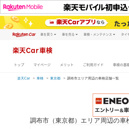
車を買う
車を売る
車検・メンテナンス
タイ
試乗・商談
楽天Car車買取
車検予約
キズ修理予約
新車
楽天Car車検
洗車・コーティン
メンテナンス管理
トップ
マイページ
メリット
ご利用ガイド
車検の基
楽天Car
車検
東京都
調布市エリア周辺の車検店舗一覧
調布市（東京都）エリア周辺の車