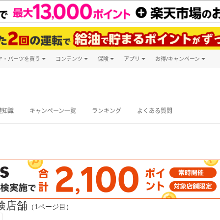
ヤ・パーツを買う
コンテンツ
保険
アプリ
お得/キャンペーン
楽天Carマガジン
キャンペーン
タイヤ・パーツ購入
自動車保険
楽天Carアプリ
自動車カタログ
タイヤ交換サービス
楽天マイカー
グ予約
礎知識
キャンペーン一覧
ランキング
よくある質問
検店舗
（1ページ目）