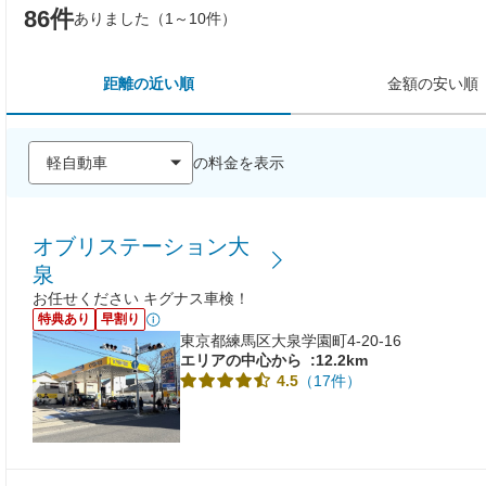
86件
ありました（1～10件）
距離の近い順
金額の安い順
の料金を表示
オブリステーション大
泉
お任せください キグナス車検！
特典あり
早割り
東京都練馬区大泉学園町4-20-16
エリアの中心から
:12.2km
（17件）
4.5