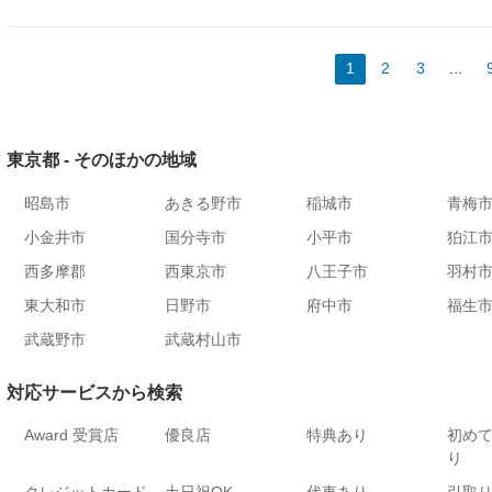
1
2
3
...
東京都 - そのほかの地域
昭島市
あきる野市
稲城市
青梅
小金井市
国分寺市
小平市
狛江
西多摩郡
西東京市
八王子市
羽村
東大和市
日野市
府中市
福生
武蔵野市
武蔵村山市
対応サービスから検索
Award 受賞店
優良店
特典あり
初め
り
クレジットカード
土日祝OK
代車あり
引取