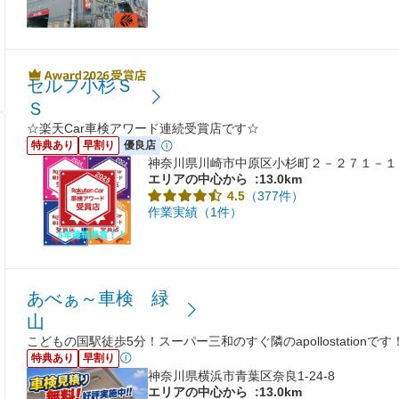
セルフ小杉Ｓ
Ｓ
☆楽天Car車検アワード連続受賞店です☆
特典あり
早割り
優良店
神奈川県川崎市中原区小杉町２－２７１－１
エリアの中心から
:13.0km
（377件）
4.5
作業実績（1件）
あべぁ～車検 緑
山
こどもの国駅徒歩5分！スーパー三和のすぐ隣のapollostationです
特典あり
早割り
神奈川県横浜市青葉区奈良1-24-8
エリアの中心から
:13.0km