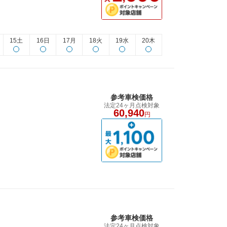
15土
16日
17月
18火
19水
20木
参考車検価格
法定24ヶ月点検対象
60,940
円
参考車検価格
法定24ヶ月点検対象