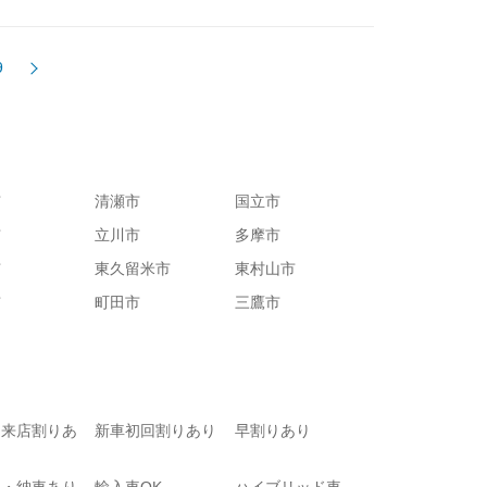
9
市
清瀬市
国立市
市
立川市
多摩市
市
東久留米市
東村山市
市
町田市
三鷹市
て来店割りあ
新車初回割りあり
早割りあり
り・納車あり
輸入車OK
ハイブリッド車