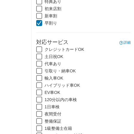
特典あり
初来店割
新車割
早割り
対応サービス
詳細
クレジットカードOK
土日祝OK
代車あり
引取り・納車OK
輸入車OK
ハイブリッド車OK
EV車OK
120分以内の車検
1日車検
夜間受付
整備保証
1級整備士在籍