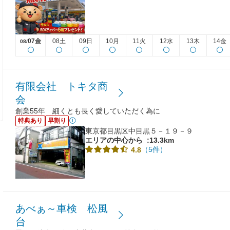
07金
08土
09日
10月
11火
12水
13木
14金
08/
有限会社 トキタ商
会
創業55年 細くとも長く愛していただく為に
特典あり
早割り
東京都目黒区中目黒５－１９－９
エリアの中心から
:13.3km
（5件）
4.8
あべぁ～車検 松風
台