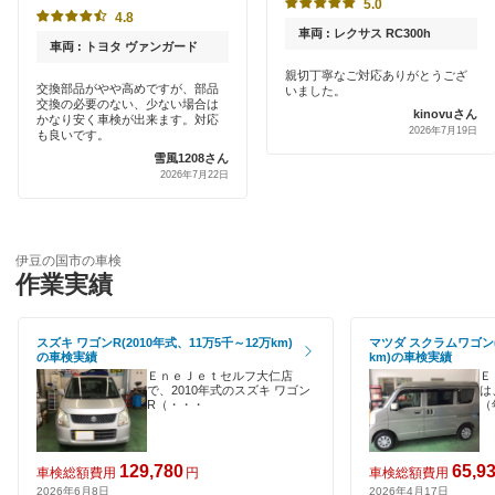
オートバックス
5.0
賀茂郡
4.8
クレジットカードOK
車両 : レクサス RC300h
チャレンジ車検
車両 : トヨタ ヴァンガード
菊川市
土日祝OK
親切丁寧なご対応ありがとうござ
交換部品がやや高めですが、部品
いました。
コスモの車検
湖西市
交換の必要のない、少ない場合は
kinovuさん
代車あり
かなり安く車検が出来ます。対応
2026年7月19日
も良いです。
出光興産「らくらく安心車検」
御殿場市
雪風1208さん
引取り・納車あり
2026年7月22日
安心WE！車検
島田市
輸入車OK
下田市
閉じる
ハイブリッド車OK
伊豆の国市の車検
作業実績
周智郡
EV車OK
裾野市
スズキ ワゴンR(2010年式、11万5千～12万km)
マツダ スクラムワゴン(
120分以内の車検
の車検実績
km)の車検実績
駿東郡
ＥｎｅＪｅｔセルフ大仁店
Ｅ
1日車検
で、2010年式のスズキ ワゴン
は
R（・・・
（
田方郡
夜間受付
沼津市
129,780
65,9
車検総額費用
円
車検総額費用
整備保証
2026年6月8日
2026年4月17日