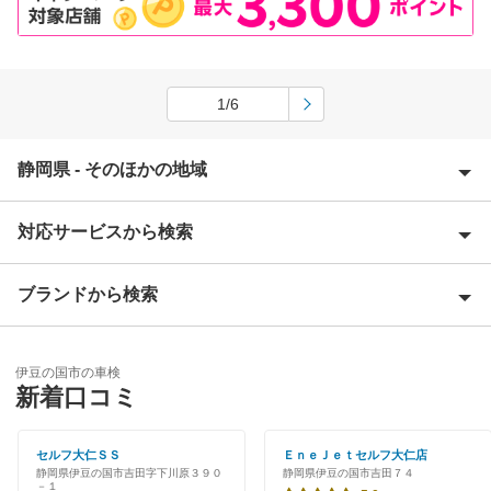
1/6
静岡県 - そのほかの地域
対応サービスから検索
熱海市
伊豆市
ブランドから検索
Award 受賞店
伊東市
優良店
ENEOS
磐田市
伊豆の国市の車検
特典あり
新着口コミ
「車検の速太郎」
御前崎市
初めて来店割りあり
アップル車検
セルフ大仁ＳＳ
ＥｎｅＪｅｔセルフ大仁店
掛川市
静岡県伊豆の国市吉田字下川原３９０
静岡県伊豆の国市吉田７４
早割りあり
－１