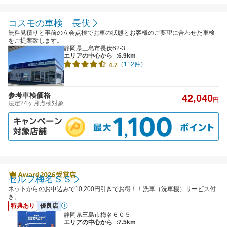
コスモの車検 長伏
無料見積りと事前の立会点検でお車の状態とお客様のご要望に合わせた車検
をご提案致します。
静岡県三島市長伏62-3
エリアの中心から
:6.9km
（112件）
4.7
参考車検価格
42,040
円
法定24ヶ月点検対象
セルフ梅名ＳＳ
ネットからのお申込みで10,200円引きでお得！！洗車（洗車機）サービス付
き。
特典あり
優良店
静岡県三島市梅名６０５
エリアの中心から
:7.5km