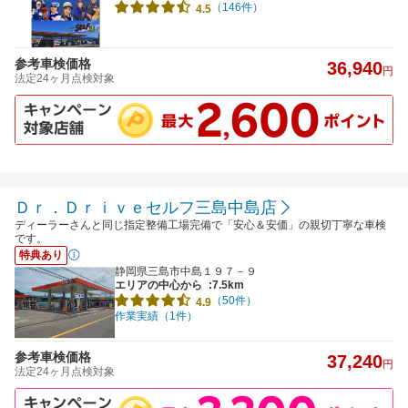
（146件）
4.5
参考車検価格
36,940
円
法定24ヶ月点検対象
Ｄｒ．Ｄｒｉｖｅセルフ三島中島店
ディーラーさんと同じ指定整備工場完備で「安心＆安価」の親切丁寧な車検
です。
特典あり
静岡県三島市中島１９７－９
エリアの中心から
:7.5km
（50件）
4.9
作業実績（1件）
参考車検価格
37,240
円
法定24ヶ月点検対象