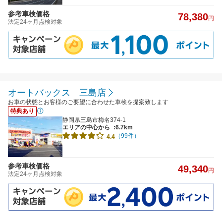
参考車検価格
78,380
円
法定24ヶ月点検対象
オートバックス 三島店
お車の状態とお客様のご要望に合わせた車検を提案致します
特典あり
静岡県三島市梅名374-1
エリアの中心から
:6.7km
（99件）
4.4
参考車検価格
49,340
円
法定24ヶ月点検対象