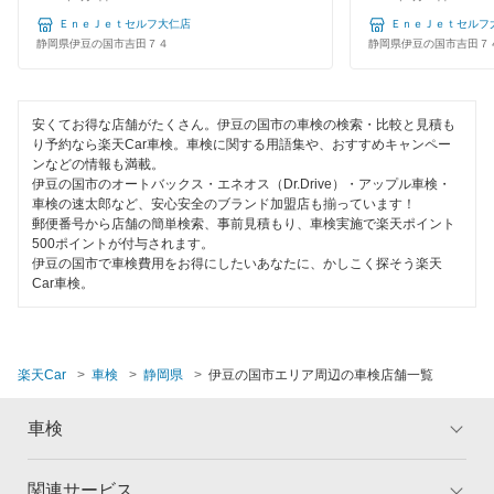
榛原郡
ＥｎｅＪｅｔセルフ大仁店
ＥｎｅＪｅｔセルフ
1級整備士在籍
静岡県伊豆の国市吉田７４
静岡県伊豆の国市吉田７
袋井市
コンピューター診断
藤枝市
安くてお得な店舗がたくさん。伊豆の国市の車検の検索・比較と見積も
閉じる
り予約なら楽天Car車検。車検に関する用語集や、おすすめキャンペー
富士市
ンなどの情報も満載。
伊豆の国市のオートバックス・エネオス（Dr.Drive）・アップル車検・
富士宮市
車検の速太郎など、安心安全のブランド加盟店も揃っています！
郵便番号から店舗の簡単検索、事前見積もり、車検実施で楽天ポイント
牧之原市
500ポイントが付与されます。
伊豆の国市で車検費用をお得にしたいあなたに、かしこく探そう楽天
Car車検。
三島市
焼津市
楽天Car
車検
静岡県
伊豆の国市エリア周辺の車検店舗一覧
閉じる
車検
関連サービス