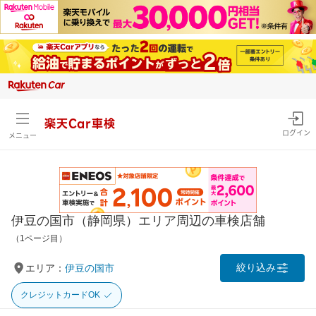
楽天Car車検
ログイン
メニュー
伊豆の国市（静岡県）エリア周辺の車検店舗
（1ページ目）
絞り込み
エリア：
伊豆の国市
クレジットカードOK