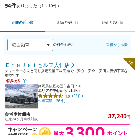
54件
ありました（1～10件）
距離の近い順
金額の安い順
評価の高い順
の料金を表示
車種から検索
PR
ＥｎｅＪｅｔセルフ大仁店
ディーラーさんと同じ指定整備工場完備で「安心・安全・安価」親切丁寧な
車検です。
特典あり
静岡県伊豆の国市吉田７４
エリアの中心から
:4.1km
（88件）
4.6
作業実績（36件）
参考車検価格
37,240
円
法定24ヶ月点検対象