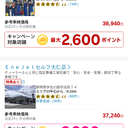
（74件）
4.6
参考車検価格
36,940
円
法定24ヶ月点検対象
ＥｎｅＪｅｔセルフ大仁店
ディーラーさんと同じ指定整備工場完備で「安心・安全・安価」親切丁寧な
車検です。
特典あり
静岡県伊豆の国市吉田７４
エリアの中心から
:4.1km
（88件）
4.6
作業実績（36件）
参考車検価格
37,240
円
法定24ヶ月点検対象