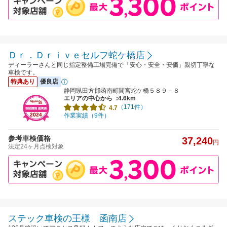
Ｄｒ．Ｄｒｉｖｅセルフ蛇ケ橋店
ディーラーさんと同じ指定整備工場完備で「安心・安全・安価」親切丁寧な
車検です。
特典あり
優良店
静岡県田方郡函南町間宮蛇ケ橋５８９－８
エリアの中心から
:4.6km
（171件）
4.7
作業実績（9件）
参考車検価格
37,240
円
法定24ヶ月点検対象
ステック車検の王様 函南店