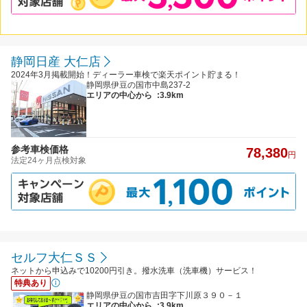
静岡日産 大仁店
2024年3月掲載開始！ディーラー車検で楽天ポイント貯まる！
静岡県伊豆の国市中島237-2
エリアの中心から
:3.9km
参考車検価格
78,380
円
法定24ヶ月点検対象
セルフ大仁ＳＳ
ネットから申込みで10200円引き。撥水洗車（洗車機）サービス！
特典あり
静岡県伊豆の国市吉田字下川原３９０－１
エリアの中心から
:3.9km