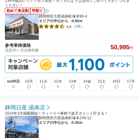
136号線沿いでアクセス良好！カフェのような店内でごゆっくりおくつろぎ
ください！
初めて来店割
早割り
静岡県田方郡函南町塚本90-4
エリアの中心から
:4.9km
（3件）
4.9
参考車検価格
50,995
円
法定24ヶ月点検対象
09日
10月
11火
12水
13木
14金
15土
16日
17月
08/
静岡日産 函南店
2024年3月掲載開始！ディーラー車検で楽天ポイント貯まる！
静岡県田方郡函南町塚本249-12
エリアの中心から
:5.3km