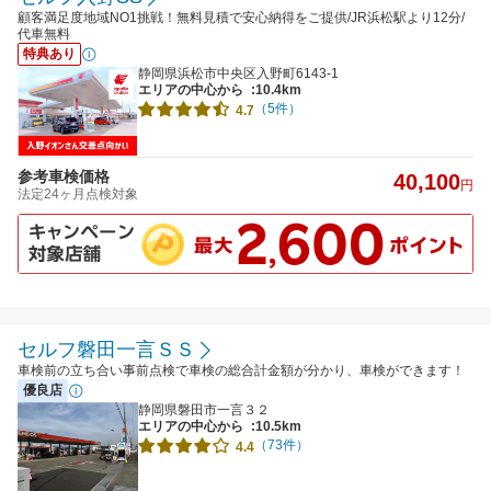
顧客満足度地域NO1挑戦！無料見積で安心納得をご提供/JR浜松駅より12分/
代車無料
特典あり
静岡県浜松市中央区入野町6143-1
エリアの中心から
:10.4km
（5件）
4.7
参考車検価格
40,100
円
法定24ヶ月点検対象
セルフ磐田一言ＳＳ
車検前の立ち合い事前点検で車検の総合計金額が分かり、車検ができます！
優良店
静岡県磐田市一言３２
エリアの中心から
:10.5km
（73件）
4.4