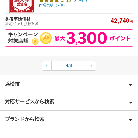
4.2
作業実績（7件）
参考車検価格
42,740
円
法定24ヶ月点検対象
4/8
浜松市
対応サービスから検索
浜松市中央区
浜松市浜名区
ブランドから検索
Award 受賞店
浜松市天竜区
優良店
ENEOS