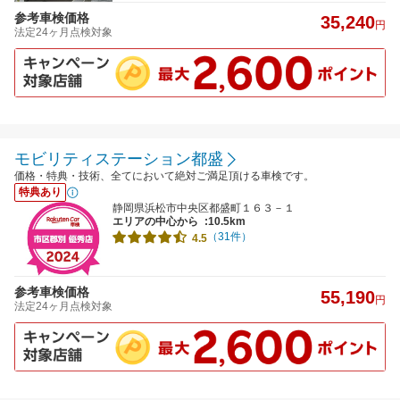
参考車検価格
35,240
円
法定24ヶ月点検対象
モビリティステーション都盛
価格・特典・技術、全てにおいて絶対ご満足頂ける車検です。
特典あり
静岡県浜松市中央区都盛町１６３－１
エリアの中心から
:10.5km
（31件）
4.5
参考車検価格
55,190
円
法定24ヶ月点検対象