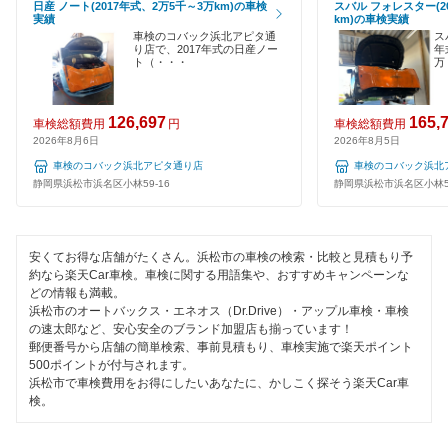
日産 ノート(2017年式、2万5千～3万km)の車検
スバル フォレスター(2
閉じる
実績
km)の車検実績
夜間受付
車検のコバック浜北アピタ通
ス
り店で、2017年式の日産ノー
年
ト（・・・
万
整備保証
1級整備士在籍
126,697
165,
車検総額費用
円
車検総額費用
2026年8月6日
2026年8月5日
コンピューター診断
車検のコバック浜北アピタ通り店
車検のコバック浜北
静岡県浜松市浜名区小林59-16
静岡県浜松市浜名区小林59
閉じる
安くてお得な店舗がたくさん。浜松市の車検の検索・比較と見積もり予
約なら楽天Car車検。車検に関する用語集や、おすすめキャンペーンな
どの情報も満載。
浜松市のオートバックス・エネオス（Dr.Drive）・アップル車検・車検
の速太郎など、安心安全のブランド加盟店も揃っています！
郵便番号から店舗の簡単検索、事前見積もり、車検実施で楽天ポイント
500ポイントが付与されます。
浜松市で車検費用をお得にしたいあなたに、かしこく探そう楽天Car車
検。