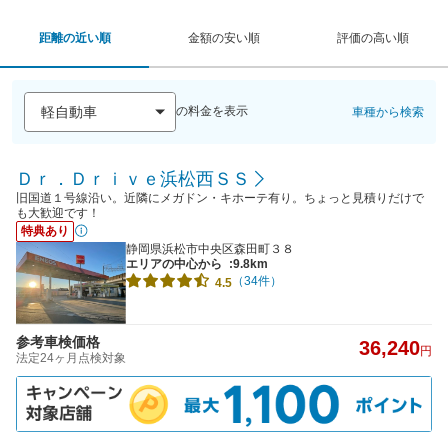
距離の近い順
金額の安い順
評価の高い順
の料金を表示
車種から検索
Ｄｒ．Ｄｒｉｖｅ浜松西ＳＳ
旧国道１号線沿い。近隣にメガドン・キホーテ有り。ちょっと見積りだけで
も大歓迎です！
特典あり
静岡県浜松市中央区森田町３８
エリアの中心から
:9.8km
（34件）
4.5
参考車検価格
36,240
円
法定24ヶ月点検対象