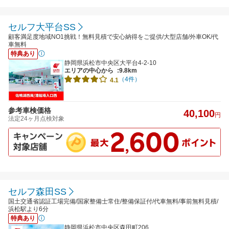
セルフ大平台SS
顧客満足度地域NO1挑戦！無料見積で安心納得をご提供/大型店舗/外車OK/代
車無料
特典あり
静岡県浜松市中央区大平台4-2-10
エリアの中心から
:9.8km
（4件）
4.1
参考車検価格
40,100
円
法定24ヶ月点検対象
セルフ森田SS
国土交通省認証工場完備/国家整備士常住/整備保証付/代車無料/事前無料見積/
浜松駅より6分
特典あり
静岡県浜松市中央区森田町206