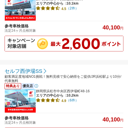
エリアの中心から
:10.1km
（2件）
4.5
参考車検価格
40,100
円
法定24ヶ月点検対象
セルフ西伊場SS
顧客満足度地域NO1挑戦！無料見積で安心納得をご提供/JR浜松駅より10分/
代車無料
特典あり
優良店
静岡県浜松市中央区西伊場町48-16
エリアの中心から
:10.2km
（6件）
4.9
参考車検価格
40,100
円
法定24ヶ月点検対象