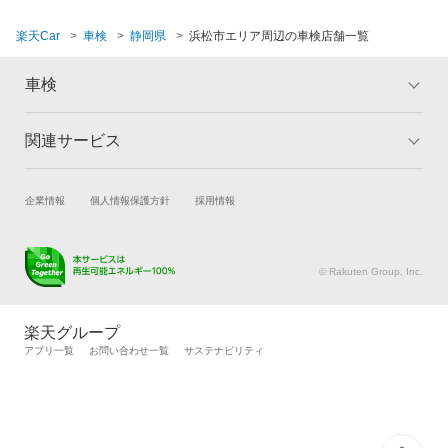
楽天Car
車検
静岡県
浜松市エリア周辺の車検店舗一覧
車検
関連サービス
トップ
マイページ
メリット
ご利用ガイド
試乗・商談
新車購入
企業情報
個人情報保護方針
採用情報
車検の基礎知識
キャンペーン一覧
楽天Car車買取
車検予約
ランキング
よくある質問
キズ修理予約
洗車・コーティング予約
© Rakuten Group, Inc.
メンテナンス管理
タイヤ・パーツ購入
タイヤ交換サービス
楽天Car マガジン
楽天グループ
自動車カタログ
自動車保険
アプリ一覧
お問い合わせ一覧
サステナビリティ
楽天マイカー割