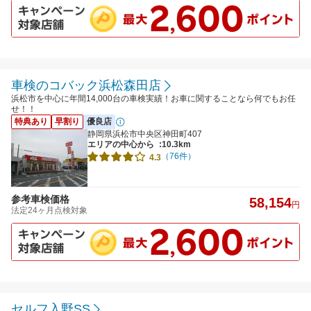
車検のコバック浜松森田店
浜松市を中心に年間14,000台の車検実績！お車に関することなら何でもお任
せ！！
特典あり
早割り
優良店
静岡県浜松市中央区神田町407
エリアの中心から
:10.3km
（76件）
4.3
参考車検価格
58,154
円
法定24ヶ月点検対象
セルフ入野SS