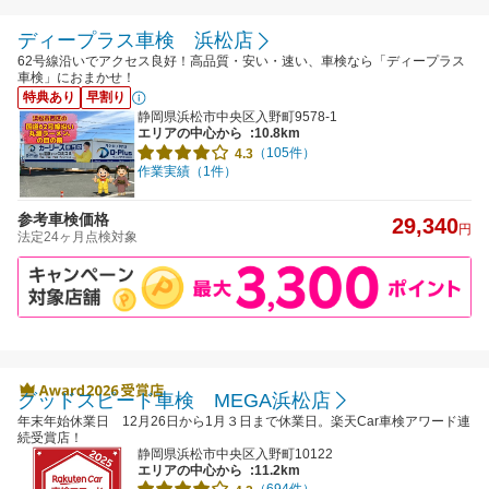
ディープラス車検 浜松店
62号線沿いでアクセス良好！高品質・安い・速い、車検なら「ディープラス
車検」におまかせ！
特典あり
早割り
静岡県浜松市中央区入野町9578-1
エリアの中心から
:10.8km
（105件）
4.3
作業実績（1件）
参考車検価格
29,340
円
法定24ヶ月点検対象
グッドスピード車検 MEGA浜松店
年末年始休業日 12月26日から1月３日まで休業日。楽天Car車検アワード連
続受賞店！
静岡県浜松市中央区入野町10122
エリアの中心から
:11.2km
（694件）