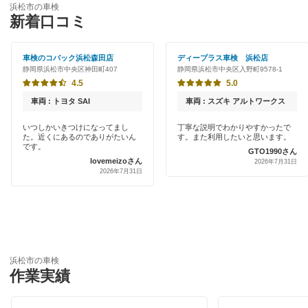
浜松市の車検
特典あり
閉じる
新着口コミ
「車検の速太郎」
早割りあり
アップル車検
車検のコバック浜松森田店
ディープラス車検 浜松店
静岡県浜松市中央区神田町407
静岡県浜松市中央区入野町9578-1
クレジットカードOK
JOYCAL（ジョイカル）
4.5
5.0
土日祝OK
車両 : トヨタ SAI
車両 : スズキ アルトワークス
伊藤忠エネクス
代車あり
いつしかいきつけになってまし
丁寧な説明でわかりやすかったで
た。近くにあるのでありがたいん
す。また利用したいと思います。
コスモの車検
です。
GTO1990さん
引取り・納車あり
lovemeizoさん
2026年7月31日
車検のコバック
2026年7月31日
輸入車OK
出光興産「らくらく安心車検」
ハイブリッド車OK
グッドスピード車検
EV車OK
エネフリ車検
浜松市の車検
120分以内の車検
作業実績
安心WE！車検
1日車検