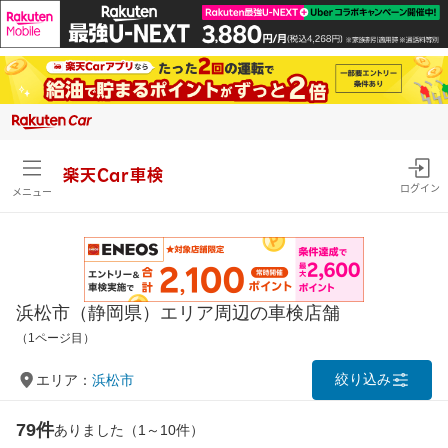
楽天Car車検
ログイン
メニュー
浜松市（静岡県）エリア周辺の車検店舗
（1ページ目）
絞り込み
エリア：
浜松市
79件
ありました（1～10件）