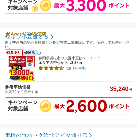
セルフ小豆餅ＳＳ
国土交通省の認可を取得した指定整備工場併設店です。安心してお任せ下さ
い。
特典あり
優良店
静岡県浜松市中央区小豆餅２－１－５
エリアの中心から
:3.8km
（474件）
4.6
参考車検価格
35,240
円
法定24ヶ月点検対象
車検のコバック浜北アピタ通り店