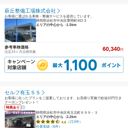
萩丘整備工場株式会社
お客様に選ばれる車検・整備サービスを提供しています。
静岡県浜松市中央区豊岡町402-3
エリアの中心から
:1.5km
参考車検価格
60,340
円
法定24ヶ月点検対象
セルフ有玉ＳＳ
お客様に合ったプランをご提案しております、お見積り実施で給油10円引き
クーポンプレゼント！
特典あり
静岡県浜松市中央区有玉北町６９９－３
エリアの中心から
:2.2km
（213件）
4.6
作業実績（6件）