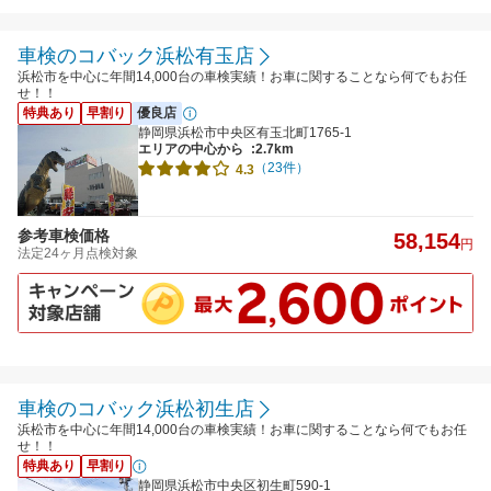
車検のコバック浜松有玉店
浜松市を中心に年間14,000台の車検実績！お車に関することなら何でもお任
せ！！
特典あり
早割り
優良店
静岡県浜松市中央区有玉北町1765-1
エリアの中心から
:2.7km
（23件）
4.3
参考車検価格
58,154
円
法定24ヶ月点検対象
車検のコバック浜松初生店
浜松市を中心に年間14,000台の車検実績！お車に関することなら何でもお任
せ！！
特典あり
早割り
静岡県浜松市中央区初生町590-1