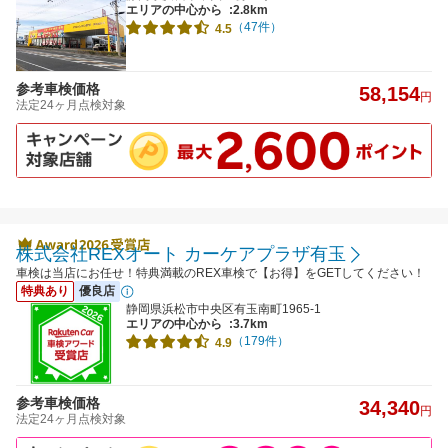
エリアの中心から
:2.8km
（47件）
4.5
参考車検価格
58,154
円
法定24ヶ月点検対象
株式会社REXオート カーケアプラザ有玉
車検は当店にお任せ！特典満載のREX車検で【お得】をGETしてください！
特典あり
優良店
静岡県浜松市中央区有玉南町1965-1
エリアの中心から
:3.7km
（179件）
4.9
参考車検価格
34,340
円
法定24ヶ月点検対象