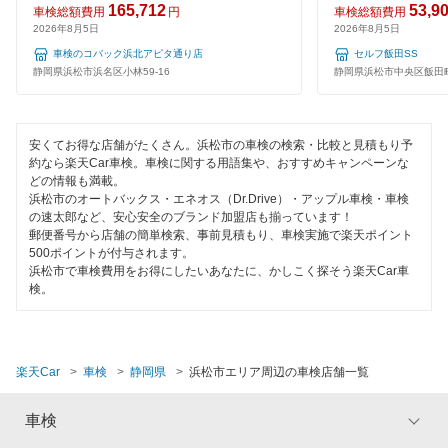
165,712
53,9
車検総額費用
円
車検総額費用
2026年8月5日
2026年8月5日
コンピューター診断
車検のコバック浜北アピタ通り店
セルフ飯田SS
静岡県浜松市浜名区小林59-16
静岡県浜松市中央区飯田町
閉じる
安くてお得な店舗がたくさん。浜松市の車検の検索・比較と見積もり予
約なら楽天Car車検。車検に関する用語集や、おすすめキャンペーンな
どの情報も満載。
浜松市のオートバックス・エネオス（Dr.Drive）・アップル車検・車検
の速太郎など、安心安全のブランド加盟店も揃っています！
郵便番号から店舗の簡単検索、事前見積もり、車検実施で楽天ポイント
500ポイントが付与されます。
浜松市で車検費用をお得にしたいあなたに、かしこく探そう楽天Car車
検。
楽天Car
車検
静岡県
浜松市エリア周辺の車検店舗一覧
車検