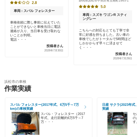
静岡県浜松市中央区有玉南町1965-1
JOYCAL（ジョイカル）
2.8
5.0
土日祝OK
車両 : スバル フォレスター
伊藤忠エネクス
車両 : スズキ ワゴンR スティ
ングレー
代車あり
車検依頼に際し事前に伝えていた
ことができないと車検当日に電話
コスモの車検
こちらへの対応もとても丁寧で非
連絡が入り、当日車を受け取れな
引取り・納車あり
常に好感を持ちました。古い車の
いことが判明。
車検でしたがトータルで5時間ほど
車検のコバック
電話・・・
しかかからず早々に済ませて
投稿者さん
輸入車OK
く・・・
2026年7月30日
出光興産「らくらく安心車検」
投稿者さん
2026年7月29日
ハイブリッド車OK
グッドスピード車検
EV車OK
エネフリ車検
浜松市の車検
120分以内の車検
作業実績
安心WE！車検
1日車検
スバル フォレスター(2017年式、6万5千～7万
日産 サクラ(2023年式
閉じる
km)の車検実績
実績
夜間受付
スバル・フォレスター（2017
セ
年式、走行距離約6万5千～7
の
万・・・
す
整備保証
1級整備士在籍