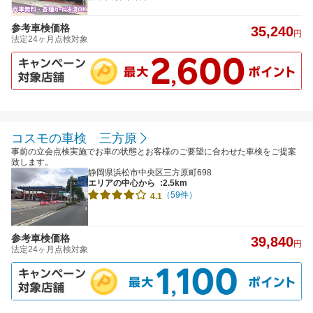
参考車検価格
35,240
円
法定24ヶ月点検対象
コスモの車検 三方原
事前の立会点検実施でお車の状態とお客様のご要望に合わせた車検をご提案
致します。
静岡県浜松市中央区三方原町698
エリアの中心から
:2.5km
（59件）
4.1
参考車検価格
39,840
円
法定24ヶ月点検対象