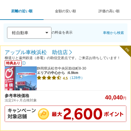
距離の近い順
金額の安い順
評価の高い順
の料金を表示
車種から検索
PR
アップル車検浜松 助信店
柳道りと遠州鉄道（赤電）の助信交差点です。ご来店お待ちしています！
特典あり
静岡県浜松市中央区助信町8-30
エリアの中心から
:6.9km
（128件）
4.5
参考車検価格
40,040
円
法定24ヶ月点検対象