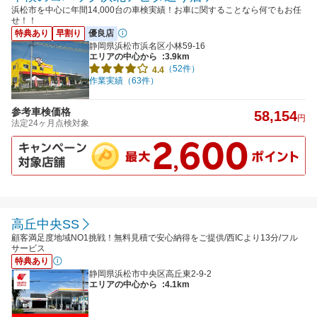
浜松市を中心に年間14,000台の車検実績！お車に関することなら何でもお任
せ！！
特典あり
早割り
優良店
静岡県浜松市浜名区小林59-16
エリアの中心から
:3.9km
（52件）
4.4
作業実績（63件）
参考車検価格
58,154
円
法定24ヶ月点検対象
高丘中央SS
顧客満足度地域NO1挑戦！無料見積で安心納得をご提供/西ICより13分/フル
サービス
特典あり
静岡県浜松市中央区高丘東2-9-2
エリアの中心から
:4.1km