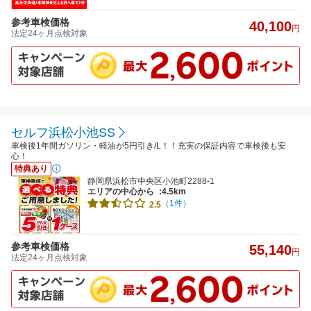
参考車検価格
40,100
円
法定24ヶ月点検対象
セルフ浜松小池SS
車検後1年間ガソリン・軽油が5円引き/L！！充実の保証内容で車検後も安
心！
特典あり
静岡県浜松市中央区小池町2288-1
エリアの中心から
:4.5km
（1件）
2.5
参考車検価格
55,140
円
法定24ヶ月点検対象