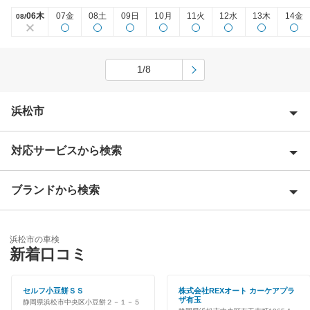
06木
07金
08土
09日
10月
11火
12水
13木
14金
08/
1/8
浜松市
対応サービスから検索
浜松市中央区
浜松市浜名区
ブランドから検索
Award 受賞店
浜松市天竜区
優良店
ENEOS
浜松市の車検
特典あり
閉じる
新着口コミ
「車検の速太郎」
早割りあり
アップル車検
セルフ小豆餅ＳＳ
株式会社REXオート カーケアプラ
ザ有玉
静岡県浜松市中央区小豆餅２－１－５
クレジットカードOK