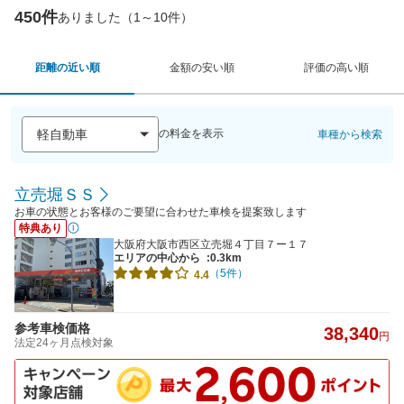
450件
ありました（1～10件）
距離の近い順
金額の安い順
評価の高い順
の料金を表示
車種から検索
立売堀ＳＳ
お車の状態とお客様のご要望に合わせた車検を提案致します
特典あり
大阪府大阪市西区立売堀４丁目７ー１７
エリアの中心から
:0.3km
（5件）
4.4
参考車検価格
38,340
円
法定24ヶ月点検対象