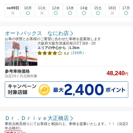
09日
10月
11火
12水
13木
14金
15土
16日
17月
08/
オートバックス なにわ店
お車の状態とお客様のご要望に合わせた車検を提案致します
大阪府大阪市浪速区桜川3丁目8－20
エリアの中心から
:1.3km
（216件）
4.2
参考車検価格
48,240
円
法定24ヶ月点検対象
Ｄｒ．Ｄｒｉｖｅ大正橋店
事前点検見積りにてお客様と相談の上、車検を提案いたします。！！（法定2
年点検付）