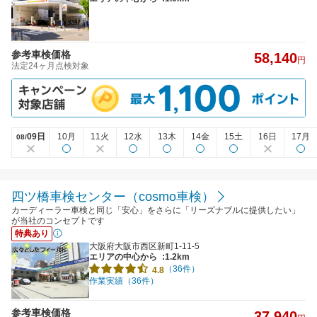
参考車検価格
58,140
円
法定24ヶ月点検対象
09日
10月
11火
12水
13木
14金
15土
16日
17月
08/
四ツ橋車検センター（cosmo車検）
カーディーラー車検と同じ「安心」をさらに「リーズナブルに提供したい」
が当社のコンセプトです
特典あり
大阪府大阪市西区新町1-11-5
エリアの中心から
:1.2km
（36件）
4.8
作業実績（36件）
参考車検価格
37,940