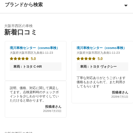
大阪市阿倍野区
ブランドから検索
Award 受賞店
大阪市生野区
優良店
ENEOS
大阪市北区
大阪市西区の車検
特典あり
新着口コミ
「車検の速太郎」
大阪市此花区
初めて来店割りあり
アップル車検
境川車検センター（cosmo車検）
境川車検センター（cosmo車検）
大阪市城東区
大阪府大阪市西区九条南1-11-23
大阪府大阪市西区九条南1-11-23
新車初回割りあり
オートバックス
5.0
5.0
大阪市住之江区
早割りあり
車両 : トヨタ C-HR
車両 : トヨタ ヴォクシー
チャレンジ車検
大阪市住吉区
クレジットカードOK
丁寧な対応ありがとうございます
価格もおさえられて、また利用さ
出光リテール車検
大阪市大正区
してもらいます
説明、価格、対応に関して満足し
土日祝OK
てます。点検資料時のチェックポ
投稿者さん
伊藤忠エネクス
イントを少しわかりやすくしてい
大阪市中央区
2026年7月1日
ただけると助かります。
代車あり
宇佐美車検
投稿者さん
大阪市鶴見区
2026年7月15日
引取り・納車あり
コスモの車検
大阪市天王寺区
輸入車OK
車検のコバック