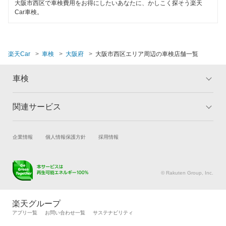
大阪市
大阪市西区で車検費用をお得にしたいあなたに、かしこく探そう楽天
Car車検。
閉じる
楽天Car
車検
大阪府
大阪市西区エリア周辺の車検店舗一覧
車検
関連サービス
トップ
マイページ
メリット
ご利用ガイド
試乗・商談
新車購入
企業情報
個人情報保護方針
採用情報
車検の基礎知識
キャンペーン一覧
楽天Car車買取
車検予約
ランキング
よくある質問
キズ修理予約
洗車・コーティング予約
© Rakuten Group, Inc.
メンテナンス管理
タイヤ・パーツ購入
タイヤ交換サービス
楽天Car マガジン
楽天グループ
自動車カタログ
自動車保険
アプリ一覧
お問い合わせ一覧
サステナビリティ