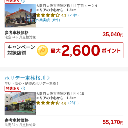
特典あり
大阪府大阪市浪速区桜川４丁目４ー２４
エリアの中心から
:1.3km
（23件）
4.3
作業実績（8件）
参考車検価格
35,040
円
法定24ヶ月点検対象
ホリデー車検桜川
早い・安心・納得のホリデー車検！
特典あり
大阪府大阪市浪速区桜川4-4-18
エリアの中心から
:1.3km
（23件）
4.6
参考車検価格
55,170
円
法定24ヶ月点検対象