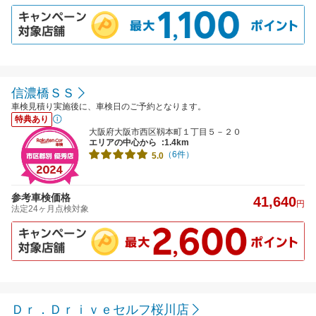
信濃橋ＳＳ
車検見積り実施後に、車検日のご予約となります。
特典あり
大阪府大阪市西区靱本町１丁目５－２０
エリアの中心から
:1.4km
（6件）
5.0
参考車検価格
41,640
円
法定24ヶ月点検対象
Ｄｒ．Ｄｒｉｖｅセルフ桜川店