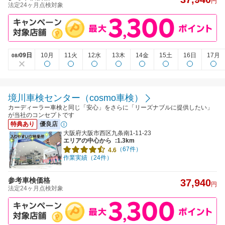
円
法定24ヶ月点検対象
09日
10月
11火
12水
13木
14金
15土
16日
17月
08/
境川車検センター（cosmo車検）
カーディーラー車検と同じ「安心」をさらに「リーズナブルに提供したい」
が当社のコンセプトです
特典あり
優良店
大阪府大阪市西区九条南1-11-23
エリアの中心から
:1.3km
（67件）
4.6
作業実績（24件）
参考車検価格
37,940
円
法定24ヶ月点検対象