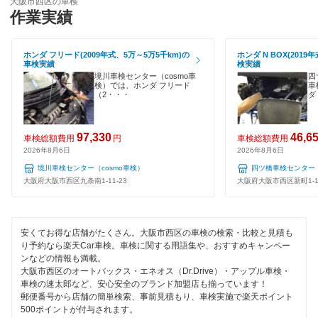
大阪市西区の車検
大阪市浪速区
作業実績
ハイブリッド車OK
GTNET×カフェ車検
大阪市西成区
EV車OK
キグナス車検
ホンダ フリード(2009年式、5万～5万5千km)の
ホンダ N BOX(2019
大阪市西淀川区
車検実績
検実績
120分以内の車検
境川車検センター（cosmo車
四
上原B-cle車検
検）では、ホンダ フリード
車
大阪市東住吉区
（2・・・
ダ
1日車検
ホリデー車検
大阪市東成区
夜間受付
97,330
46,6
車検総額費用
円
車検総額費用
マッハ車検
大阪市東淀川区
2026年8月6日
2026年8月6日
整備保証
境川車検センター（cosmo車検）
四ツ橋車検センター（
出光興産「らくらく安心車検」
大阪市平野区
大阪府大阪市西区九条南1-11-23
大阪府大阪市西区新町1-11
1級整備士在籍
トヨタディーラー
大阪市福島区
コンピューター診断
エネフリ車検
安くてお得な店舗がたくさん。大阪市西区の車検の検索・比較と見積も
大阪市港区
り予約なら楽天Car車検。車検に関する用語集や、おすすめキャンペー
安心WE！車検
閉じる
ンなどの情報も満載。
大阪市都島区
大阪市西区のオートバックス・エネオス（Dr.Drive）・アップル車検・
車検の速太郎など、安心安全のブランド加盟店も揃っています！
大阪市淀川区
郵便番号から店舗の簡単検索、事前見積もり、車検実施で楽天ポイント
閉じる
500ポイントが付与されます。