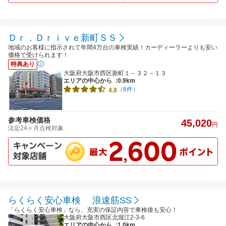
Ｄｒ．Ｄｒｉｖｅ新町ＳＳ
地域のお客様に指示されて年間4万台の車検実績！カーディーラーよりも安い
価格で受けられます！
特典あり
大阪府大阪市西区新町１－３２－１３
エリアの中心から
:0.9km
（6件）
4.9
参考車検価格
45,020
円
法定24ヶ月点検対象
らくらく安心車検 浪速筋SS
「らくらく安心車検」なら、充実の保証内容で車検後も安心！
大阪府大阪市西区北堀江2-3-6
エリアの中心から
:1.0km