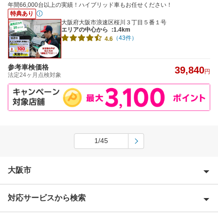
年間66,000台以上の実績！ハイブリッド車もお任せください！
特典あり
大阪府大阪市浪速区桜川３丁目５番１号
エリアの中心から
:1.4km
（43件）
4.6
参考車検価格
39,840
円
法定24ヶ月点検対象
1/45
大阪市
対応サービスから検索
大阪市旭区