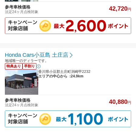
参考車検価格
42,720
円
法定24ヶ月点検対象
Honda Cars小豆島 土庄店
地域唯一のディラーです。
特典あり
早割り
香川県小豆郡土庄町渕崎甲2232
エリアの中心から
:24.9km
参考車検価格
40,880
円
法定24ヶ月点検対象