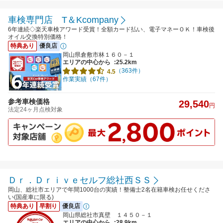
車検専門店 T＆Kcompany
6年連続◇楽天車検アワード受賞！全額カード払い、電子マネーＯＫ！車検後
オイル交換特別価格！
特典あり
優良店
岡山県倉敷市林１６０－１
エリアの中心から
:25.2km
（363件）
4.5
作業実績（67件）
参考車検価格
29,540
円
法定24ヶ月点検対象
Ｄｒ．Ｄｒｉｖｅセルフ総社西ＳＳ
岡山、総社市エリアで年間1000台の実績！整備士2名在籍車検お任せくださ
い(国産車に限る)
特典あり
早割り
優良店
岡山県総社市真壁 １４５０－１
エリアの中心から
:28.9km