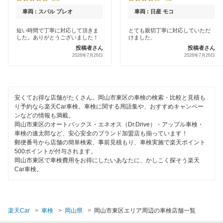
土日祝OK
車両 : スバル プレオ
車両 : 日産 モコ
代車あり
短い時間で丁寧に対応して頂きま
とても親切丁寧に対応していただ
した。ありがとうございました！
けました、
投稿者さん
投稿者さん
引取り・納車あり
2026年7月26日
2026年7月26日
輸入車OK
ハイブリッド車OK
安くてお得な店舗がたくさん。岡山市東区の車検の検索・比較と見積も
り予約なら楽天Car車検。車検に関する用語集や、おすすめキャンペー
EV車OK
ンなどの情報も満載。
岡山市東区のオートバックス・エネオス（Dr.Drive）・アップル車検・
120分以内の車検
車検の速太郎など、安心安全のブランド加盟店も揃っています！
郵便番号から店舗の簡単検索、事前見積もり、車検実施で楽天ポイント
500ポイントが付与されます。
1日車検
岡山市東区で車検費用をお得にしたいあなたに、かしこく探そう楽天
Car車検。
夜間受付
整備保証
楽天Car
車検
岡山県
岡山市東区エリア周辺の車検店舗一覧
コンピューター診断