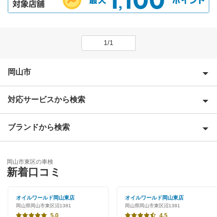
1/1
岡山市
対応サービスから検索
岡山市北区
岡山市中区
ブランドから検索
Award 受賞店
岡山市南区
優良店
ENEOS
岡山市
岡山市東区の車検
特典あり
新着口コミ
閉じる
早割りあり
閉じる
オイルワールド岡山東店
オイルワールド岡山東店
岡山県岡山市東区沼1381
岡山県岡山市東区沼1381
クレジットカードOK
5.0
4.5