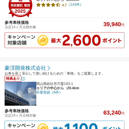
（143件）
4.7
参考車検価格
39,940
円
法定24ヶ月点検対象
豪渓開発株式会社
お車を長く安心して使い続けるための「車検」をご提案します。
特典あり
岡山県総社市宍粟193-1
エリアの中心から
:29.4km
作業実績（9件）
参考車検価格
63,240
円
法定24ヶ月点検対象