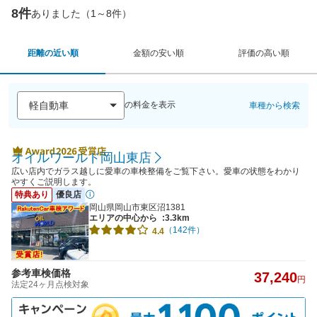
8件
ありました（1～8件）
距離の近い順
金額の安い順
評価の高い順
の料金を表示
車種から検索
オイルワールド岡山東店
広い店内でガラス越しに愛車の車検整備をご覧下さい。愛車の状態をわかり
やすくご説明します。
特典あり
優良店
岡山県岡山市東区沼1381
エリアの中心から
:3.3km
（142件）
4.4
参考車検価格
37,240
円
法定24ヶ月点検対象