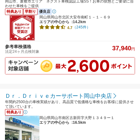
岡山市、倉敷市エリア ネクスト車検認証工場SS！お車の状態とご要望に合
わせた車検をご提供
特典あり
早割り
優良店
岡山県岡山市北区大安寺南町１－１－６９
エリアの中心から
:14.2km
（245件）
4.7
参考車検価格
37,940
円
法定24ヶ月点検対象
Ｄｒ．Ｄｒｉｖｅカーサポート岡山中央店
年間約2500台の車検実績があり、高品質で低価格な車検をお客様に提供させ
て頂いています。
特典あり
岡山県岡山市南区古新田字大野１３４９ー１
エリアの中心から
:16.5km