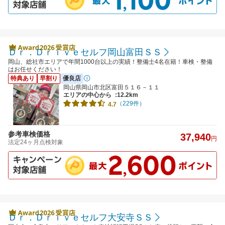
Ｄｒ．Ｄｒｉｖｅセルフ岡山富田ＳＳ
岡山、総社市エリアで年間1000台以上の実績！整備士4名在籍！車検・整備
はお任せください！
特典あり
早割り
優良店
岡山県岡山市北区富田５１６－１１
エリアの中心から
:12.2km
（229件）
4.7
参考車検価格
37,940
円
法定24ヶ月点検対象
Ｄｒ．Ｄｒｉｖｅセルフ大安寺ＳＳ